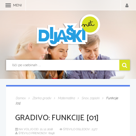
MENI
Domov
Zbirka gradiv
Matematika
Snov, zapiski
Funkcije
[01]
GRADIVO:
FUNKCIJE [01]
NA VOLJO OD:
21.12.2018
ŠTEVILO OGLEDOV: 2377
ŠTEVILO PRENOSOV: 6096