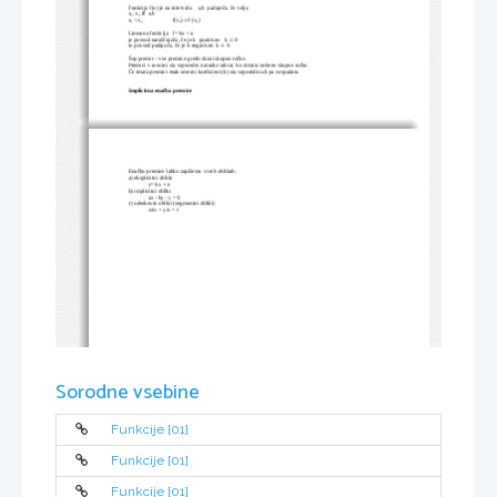
Funkcija f(x) je na intervalu    a,b  padajoča. če velja
x
, x
E
  a,b   
1
2
x
 <x
                     f(x
) 
f (x
)

1
2
1
2
Linearna funkcija   f= kx + n 
je povsod naraščujoča, če je k  pozitiven   k 
 0

in povsod padajoča, če je k negativen  k 
 0

Šop premic - vse premice gredo skozi skupno točko
Premici v ravnini sta vzporedni natanko takrat, ko nimata nobene skupne točke.
Če imata premici enak smerni koeficient (k) sta vzporedni ali pa sovpadata.
Implicitna enačba premice
Enačbo premice lahko zapišemo v treh oblikah:
a) eksplicitni obliki  
y= kx + n
b) implicitni obliki
ax - by - c = 0 
c) odsekovni obliki (segmentni obliki)
x/m + y/n = 1
Sorodne vsebine
Funkcije [01]
Funkcije [01]
Funkcije [01]