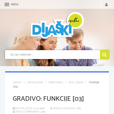
MENI
Domov
Zbirka gradiv
Matematika
Snov, zapiski
Funkcije
[03]
GRADIVO:
FUNKCIJE [03]
NA VOLJO OD:
21.12.2018
ŠTEVILO OGLEDOV: 1761
ŠTEVILO PRENOSOV: 4162