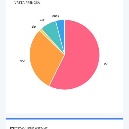
VRSTA PRENOSA
8.3. Računanje s funkcijami
Najpomembnejši računski postopek
, ki ga računamo s funkcijami, je 
izračun 

funkcijske vrednosti
 pri danem podatku (vstavljanje podatka 
x
 v funkcijo).
Zgled:
2
Dana je funkcija 
f
 (
x
) = 
x
 + 5
x
. Izračunajmo vrednost te funkcije pri 
x
 = 3. Dobimo:
2
f
 (3) = 3
 + 5 · 3 = 24
Poleg tega lahko s funkcijami računamo štiri osnovne računske operacije:

Funkciji 
f
 in 
g
seštejemo, odštejemo, zmnožimo
 in 
delimo
 tako, da ustrezno 
IZPOSTAVLJENE VSEBINE