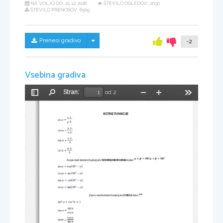
NA VOLJO OD:
21.12.2018
ŠTEVILO OGLEDOV: 2030
ŠTEVILO PRENOSOV: 6509
Skrij/prikaži meni
Prenesi gradivo
-2
Vsebina gradiva
Stran:
od 2
Preklopi
Najdi
Pomanjšaj
Povečaj
Orodja
stransko
vrstico
KOTNE FUNKCIJE
Zveze med kotnimi funkcijami 
KOMPLEMENTARNIH
 kotov 
Zveze med kotnimi funkcijami 
ISTEGA
 kota 