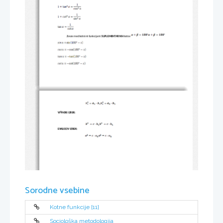
Zveze med kotnimi funkcijami 
SUPLEMENTARNIH
 kotov 
VIŠINSKI IZREK:
EVKLIDOV IZREK:
Sorodne vsebine
Kotne funkcije [11]
Sociološka metodologija