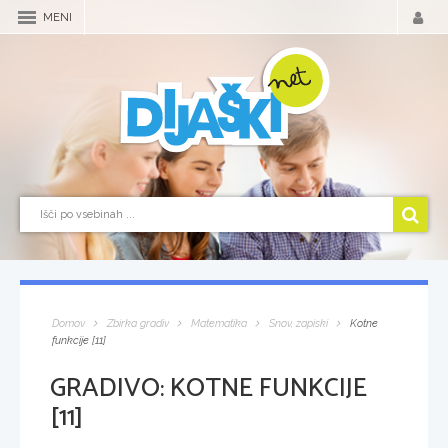
MENI
Domov
Zbirka gradiv
Matematika
Snov, zapiski
Kotne
funkcije [11]
GRADIVO:
KOTNE FUNKCIJE
[11]