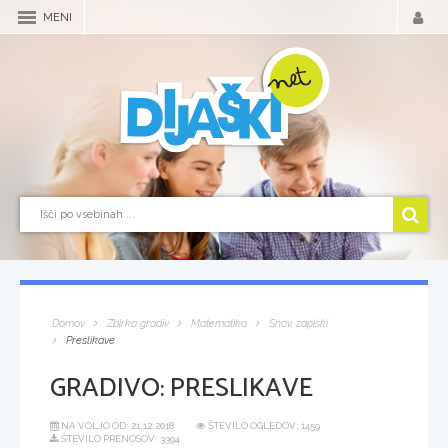
MENI
Domov
Zbirka gradiv
Matematika
Snov, zapiski
Preslikave
GRADIVO:
PRESLIKAVE
NA VOLJO OD:
21.12.2018
ŠTEVILO OGLEDOV: 1459
ŠTEVILO PRENOSOV: 3394