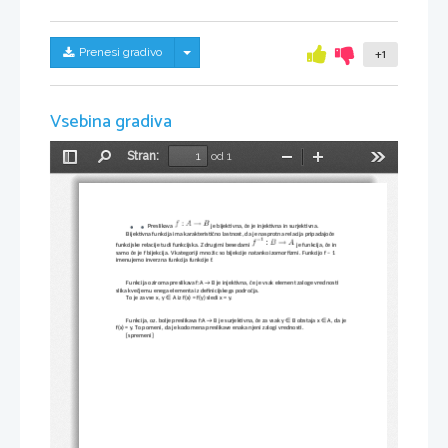
Skrij/prikaži meni
Prenesi gradivo
+1
Vsebina gradiva
Stran:
od 1
Preklopi
Najdi
Pomanjšaj
Povečaj
Orodja
stransko
vrstico
Preslikava 
je bijektivna, če je injektivna in surjektivna. 
Bijektivna funkcija ima karakteristično lastnost, da je nasprotna relacija pripadajoče 
funkcijske relacije tudi funkcijska. Z drugimi besedami 
je funkcija, če in 
samo če je f bijekcija. V kategoriji množic so bijekcije natanko izomorfizmi. Funkcijo f − 1 
imenujemo inverzna funkcija funkcije f. 
Funkcija oziroma preslikava f:A → B je injektivna, če je vsak element zaloge vrednosti 
slika kvečjemu enega elementa iz definicijskega področja. 
∈ A iz f(x) = f(y) sledi x = y. 
To je za vse x, y    A iz f(x) = f(y) sledi x = y. 
∈ A iz f(x) = f(y) sledi x = y. ∈ A iz f(x) = f(y) sledi x = y. 
Funkcija, oz. bolje preslikava f:A → B je surjektivna, če za vsak y    B obstaja x    A, da je 
f(x) = y. To pomeni, da je kodomena preslikave enaka njeni zalogi vrednosti. 
[spremeni]