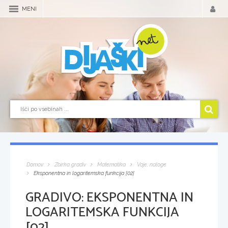
MENI
Domov
Zbirka gradiv
Matematika
Vaje, naloge
Eksponentna in logaritemska funkcija [02]
GRADIVO:
EKSPONENTNA IN
LOGARITEMSKA FUNKCIJA
[02]