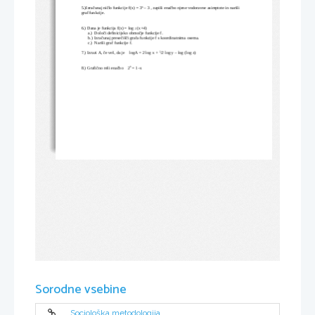
x
5.)Izračunaj ničlo funkcije f(x) = 3
 – 3 , zapiši enačbo njene vodoravne asimptote in nariši 
graf funkcije.
6.) Dana je funkcija f(x) = log 
 (x+4)
2
a.)
Določi definicijsko območje funkcije f.
b.)
Izračunaj presečišči grafa funkcije f s koordinatnima osema.
c.)
Nariši graf funkcije f.
1
7.) Izrazi A, če veš, da je    logA = 2 log x + 
/2 log y – log (log z)
x
8.) Grafično reši enačbo    2
 = 1-x
Sorodne vsebine
Sociološka metodologija