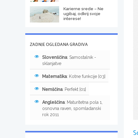
Karierne srede – Ne
ugibaj, odkrij svoje
interese!
ZADNJE OGLEDANA GRADIVA
Slovenščina
: Samostalnik -
sklanjatve
Matematika
: Kotne funkcije [03]
Nemščina
: Perfekt [01]
Angleščina
: Maturitetna pola 1,
osnovna raven, spomladanski
rok 2011
S