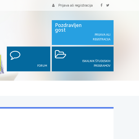
Prijava ali registracija
Pozdravljen
gost
PRIJAVA ALI
REGISTRACIJA
ISKALNIK ŠTUDIJSKIH
FORUM
PROGRAMOV