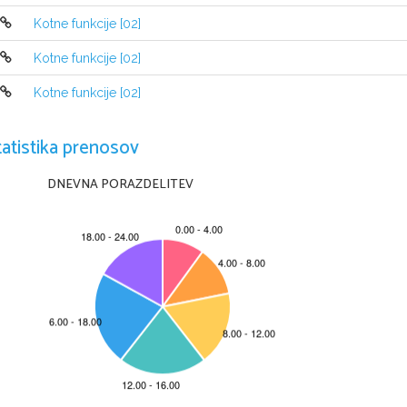
240
Rešitve:
  1.   
                2.   liha
Kotne funkcije [02]
1
0
0
2
sin
22
cos
52
−
                3.   (a) 
   (b)  
    (c)  
2
Kotne funkcije [02]
6
x
√
0
tg
15
(
−
)
                4.  (a)  
    (b) 
2
2
1
Kotne funkcije [02]
                5.  
(namig: kvadriraj enačbo)
4
tatistika prenosov
DNEVNA PORAZDELITEV