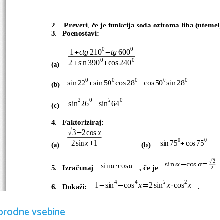
2.
 Preveri, če je funkcija soda oziroma liha (utemelj
3.
Poenostavi:
0
0
1
ctg
210
tg
600
+
−
0
0
2
sin
390
cos
240
+
+
(a)
0
0
0
0
0
sin
22
sin
50
cos
28
cos
50
sin
28
+
−
(b) 
2
0
2
0
sin
26
sin
64
−
(c)  
4.
Faktoriziraj:
3
2
cos
x
√
−
0
0
2
sin
x
1
sin
75
cos
75
+
+
(a) 
                  (b)  
2
√
sin
α
cos
α
−
=
sin
α
cos
α
⋅
5.
Izračunaj 
, če je 
2
4
4
2
2
1
sin
cos
x
2
sin
x
cos
x
−
−
=
⋅
6.
Dokaži: 
.
orodne vsebine
0