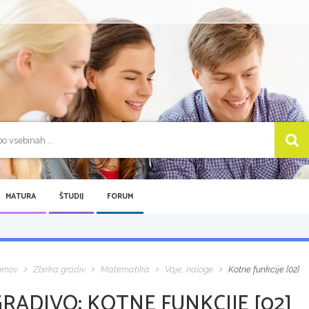
MATURA
ŠTUDIJ
FORUM
omov
Zbirka gradiv
Matematika
Vaje, naloge
Kotne funkcije [02]
GRADIVO:
KOTNE FUNKCIJE [02]