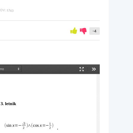
V: 1743
-4
Način
Orodja
predstavitve
3. letnik
3
1
√
sin
x
cos
x
(
=
−
)
∧
(
=
−
)
 
.
2
2