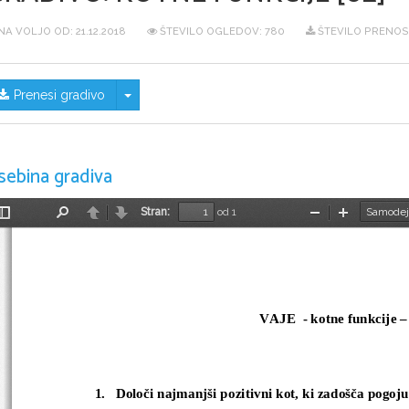
NA VOLJO OD:
21.12.2018
ŠTEVILO OGLEDOV: 780
ŠTEVILO PRENOSO
Skrij/prikaži meni
Prenesi gradivo
sebina gradiva
Stran:
od 1
Preklopi
Najdi
Nazaj
Naprej
Pomanjšaj
Povečaj
stransko
vrstico
VAJE  - kotne funkcije – 
1.
Določi najmanjši pozitivni kot, ki zadošča pogoju