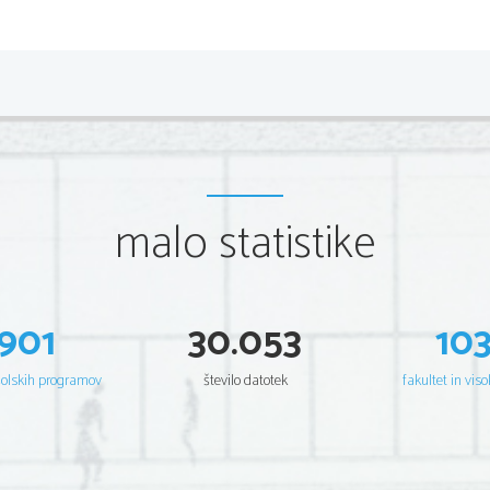
malo statistike
901
30.053
10
šolskih programov
število datotek
fakultet in viso