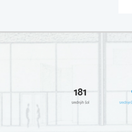
181
srednjih šol
srednje