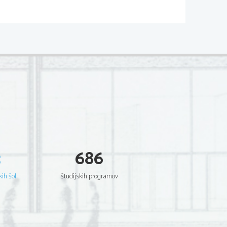
3
686
kih šol
študijskih programov