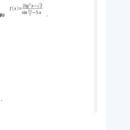
2
2
tg
x
2
√
−
f
x
(
)
=
3
x
sin
5
x
−
i): 
.
2
.