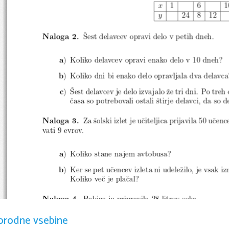
1
6
1
x
24
8
12
y
ˇ
Naloga 2.
Sest delavcev opravi delo v petih dneh.
a
) Koliko delavcev opravi enako delo v 10 dneh?
b
) Koliko dni bi enako delo opravljala dva delavca
ˇ
c
)
Sest delavcev je delo izvajalo ˇze tri dni. Po treh
ˇcasa so potrebovali ostali ˇstirje delavci, da so d
Naloga 3.
Za ˇsolski izlet je uˇciteljica prijavila 50 uˇc
vati 9 evrov.
a
) Koliko stane najem avtobusa?
b
) Ker se pet uˇcencev izleta ni udeleˇzilo, je vsak 
Koliko veˇc je plaˇcal?
Naloga 4.
Babica je pripravila 28 litrov soka.
orodne vsebine
a
) Koliko steklenic po 0,7 litra potrebuje, da ustekl