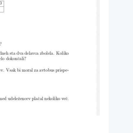
0
?
 dneh sta dva d
elavca zbolela. Koliko
elo dokonˇcal
i?
encev. Vsak bi mo
ral za avtobus prispe-
izmed udeleˇ
zencev plaˇcal nekoliko veˇc.
eniˇci ves
sok?