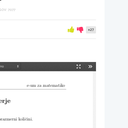
OV: 7077
+27
Način
Orodja
predstavitve
e-um za matematiko
erje
razmerni koliˇcini.