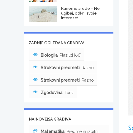
Karierne srede – Ne
ugibaj, odkrij svoje
interese!
ZADNJE OGLEDANA GRADIVA
Biologija
: Plazilci [06]
Strokovni predmeti
: Razno
Strokovni predmeti
: Razno
Zgodovina
: Turki
NAJNOVEJŠA GRADIVA
S
Matematika
: Predmetni izpitni