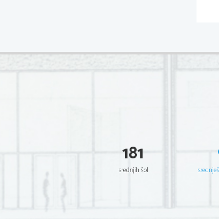
181
srednjih šol
srednje