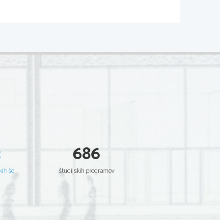
e-um za matematiko
10
,8
 = 18 enot dela. Preostane jim ˇse 12
 bodo delali ˇse tri dni.
3
686
kih šol
študijskih programov
, torej
16 veˇc.