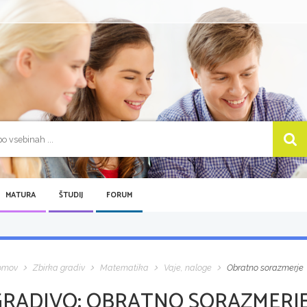
MATURA
ŠTUDIJ
FORUM
omov
Zbirka gradiv
Matematika
Vaje, naloge
Obratno sorazmerje
GRADIVO:
OBRATNO SORAZMERJ