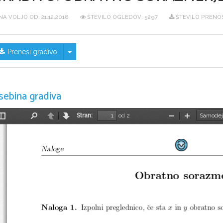
NA VOLJO OD:
21.12.2018
ŠTEVILO OGLEDOV: 5297
ŠTEVILO PRENOS
Skrij/prikaži meni
Prenesi gradivo
sebina gradiva
Stran:
od 2
Preklopi
Najdi
Nazaj
Naprej
Pomanjšaj
Povečaj
stransko
vrstico
Naloge
Obratno sorazm
Naloga 1.
Izpolni preglednico, ˇce sta
in
obratno so
x
y