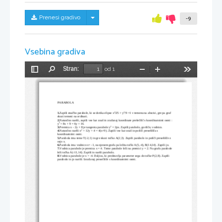
Skrij/prikaži meni
Prenesi gradivo
-9
Vsebina gradiva
Stran:
od 1
Preklopi
Najdi
Pomanjšaj
Povečaj
Orodja
stransko
vrstico
PARABOLA
2
2
1.
Zapiši enačbo parabole, ki se dotika elipse x
/25 + y
/9 =1 v temenu na abscisi, gre pa graf 
skozi temeni na ordinati.
2.
Natančno nariši, zapiši vse kar znaš in zračunaj koordinate prešečišč s koordinatnimi osmi :
2
y
 + 8x + 9 = 6y + 16.
2
3.
Premica x - 2y + 8 je tangenta parabole y
 = 2px. Zapiši parabolo, gorišče, vodnico.
2
4.
Natančno nariši x
 + 12y + 4 = 4(x+9). Zapiši vse kar znaš in poišči presešišča s 
koordinatnimi osmi.
5.
Parabola ima teme T(-2,1) in gre skozi točko A(2,3). Zapiši parabolo in poišči presešišče z 
osjo x.
6.
Parabola ima vodnico x= -1, na njenem grafu pa ležita točki A(5,-4), B(14,14). Zapiši jo.
7.
Vodnica parabole je premica x = 4. Teme parabole leži na premici y = 2. Na grafu parabole 
leži točka A(-11,14). Zapiši in nariši parabolo.
8.
Vodnica parabole je x = -4. Daljica, ki predstavlja parameter sega do točke P(2,8). Zapiši 
parabolo in jo nariši: Izračunaj presečišče s koordinatnimi osmi.