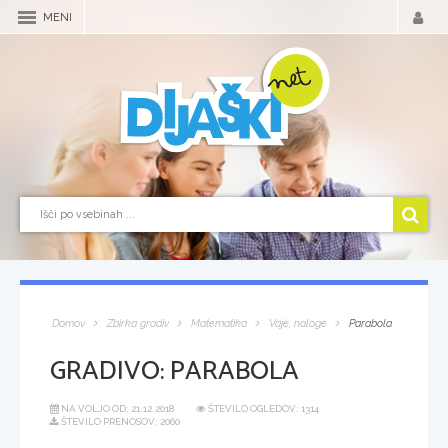
MENI
Domov
Zbirka gradiv
Matematika
Vaje, naloge
Parabola
GRADIVO:
PARABOLA
NA VOLJO OD:
21.12.2018
ŠTEVILO OGLEDOV: 1314
ŠTEVILO PRENOSOV: 2060