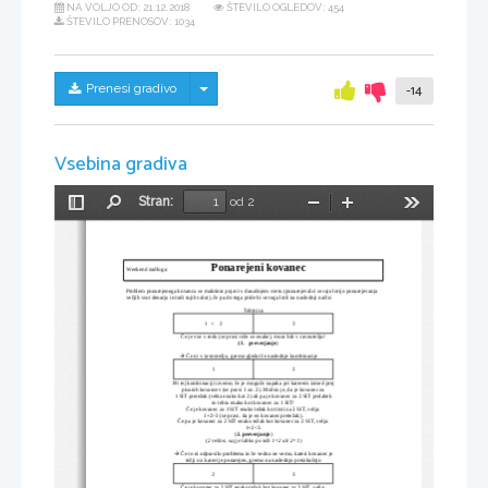
NA VOLJO OD:
21.12.2018
ŠTEVILO OGLEDOV: 454
ŠTEVILO PRENOSOV: 1034
Skrij/prikaži meni
Prenesi gradivo
-14
Vsebina gradiva
Stran:
od 2
Preklopi
Najdi
Pomanjšaj
Povečaj
Orodja
stransko
vrstico
Ponarejeni kovanec
Weekend nadloga:
Problem ponarejenega kovanca se malokrat pojavi v današnjem svetu (ponarejevalci se raje lotijo ponarejevanja 
večjih vsot denarja in tudi tujih valut), če pa do tega pride bi se tega lotil na naslednji način:
Tehtnica 
1   +    2
3
Če je vse v redu (se pravi teže so enake), mora biti v ravnotežju!
(1.
preverjanje
)
 Če ni v ravnotežju, gremo gledat še naslednje kombinacije

1
2
Pri tej kombinaciji izvemo, če je mogoče napaka pri katerem izmed prej 
pisanih kovancev (se pravi 1 oz. 2). Možno je, da je kovanec za 
1 SIT pretežak (tehta enako kot 2) ali pa je kovanec za 2 SIT prelahek
in tehta enako kot kovanec za 1 SIT!
Če je kovanec za 1 SIT enako težak kot tisti za 2 SIT, velja: 
1+2>3 (se pravi, da je en kovanec pretežak).
Če pa je kovanec za 2 SIT enako težak kot kovanec za 2 SIT, velja:
1+2<3.
(
2. preverjanje
)
(
2 rešitvi, saj je lahko po teži 1=2 ali 2=1
)
 Če to ni odpravilo problema in še vedno ne vemo, kateri kovanec je 

težji oz. kateri je ponarejen, gremo na naslednjo preizkušnjo
2
3
Če je kovanec za 2 SIT enako težak kot kovanec za 3 SIT, velja: