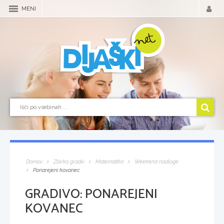
MENI
Domov
Zbirka gradiv
Matematika
Weekend nadloge
Ponarejeni kovanec
GRADIVO:
PONAREJENI
KOVANEC