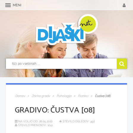
MENI
Domov
Zbirka gradiv
Psihologija
Plonkci
Čustva [08]
GRADIVO:
ČUSTVA [08]
NA VOLJO OD:
28.05.2020
ŠTEVILO OGLEDOV: 492
ŠTEVILO PRENOSOV: 1041