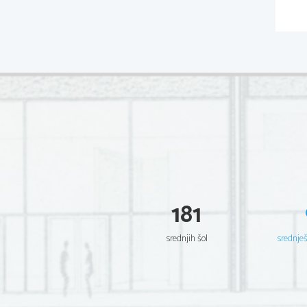
181
srednjih šol
srednje