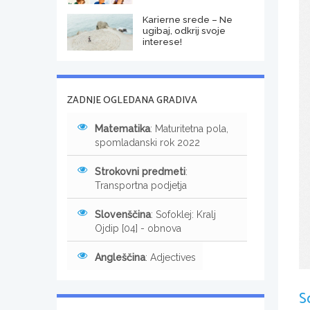
Karierne srede – Ne
ugibaj, odkrij svoje
interese!
ZADNJE OGLEDANA GRADIVA
Matematika
: Maturitetna pola,
spomladanski rok 2022
Strokovni predmeti
:
Transportna podjetja
Slovenščina
: Sofoklej: Kralj
Ojdip [04] - obnova
Angleščina
: Adjectives
S