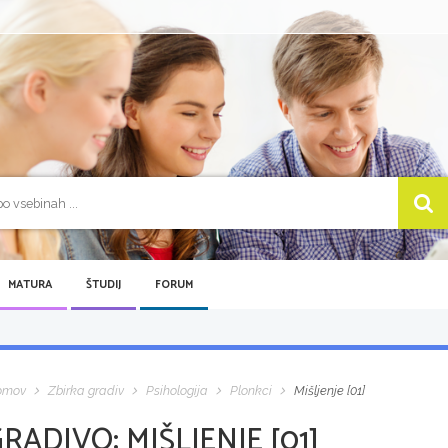
MATURA
ŠTUDIJ
FORUM
omov
Zbirka gradiv
Psihologija
Plonkci
Mišljenje [01]
GRADIVO:
MIŠLJENJE [01]