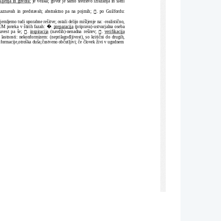
ljenja in govora:
 je velika; govor je samo sredstvo izražanja in sledi

, zaznavah in predstavah; abstraktno pa na pojmih; 
. po Guilfordu:
emljemo tudi uporabne rešitve; ostali delijo mišljenje na: -realistično,
�
UM poteka v štirih fazah: 
. 
preparacija
 (priprava)-ustvarjalna oseba


avest pa še; 
. 
inspiracija
 (navdih)-nenadna rešitev; 
. 
verifikacija
 lastnosti: nekonformizem: (neprilagodljivost), so kritični do drugih,
nsformacije,otroška duša;čustveno občutljivi; če človek živi v ugodnem