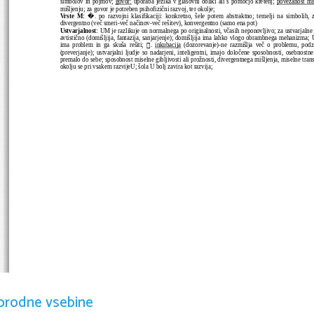
simbolov in pojmov; 
govor:
 uporaba jezika v glasovni obliki ali s pomočjo kretenj; 
povezanost miš
mišljenju; za govor je potreben psihofizični razvoj, ter okolje;
�
Vrste M:
. po razvojni klasifikaciji: konkretno, šele potem abstraktno; temelji na simbolih
divergentno (več smeri-več načinov-več rešitev), konvergentno (samo ena pot)
Ustvarjalnost:
 UM je razlikuje on normalnega po originalnosti, včasih neponovljivo; za ustvarjalne j
avtistično (domišljija, fantazija, sanjarjenje); domišljija ima lahko vlogo obrambnega mehanizma; 

ima problem in ga skuša rešiti; 
. 
inkubacija
 (dozorevanje)-ne razmišlja več o problemu, podz
(preverjanje); ustvarjalni ljudje so nadarjeni, inteligentni, imajo določene sposobnosti, osebnostne
premalo do sebe; sposobnost miselne gibljivosti ali prožnosti, divergentnega mišljenja, miselne tra
okolju se pri vsakem razvijeU; šola U bolj zavira kot razvija;
orodne vsebine