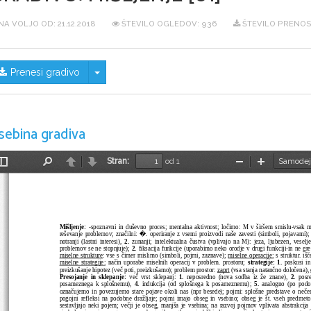
NA VOLJO OD:
21.12.2018
ŠTEVILO OGLEDOV: 936
ŠTEVILO PRENOS
Skrij/prikaži meni
Prenesi gradivo
sebina gradiva
Stran:
od 1
Preklopi
Najdi
Nazaj
Naprej
Pomanjšaj
Povečaj
stransko
vrstico
Mišljenje:
 -spoznavni in duševno proces; mentalna aktivnost; ločimo: M v širšem smislu-vsak m
�
reševanje problemov; značilni: 
. operiranje z vsemi proizvodi naše zavesti (simboli, pojavami);
notranji (lastni interesi), 
2.
 zunanji; intelektualna čustva (vplivajo na M): jeza, ljubezen, veselje,
problemov se ne stopnjuje); 
2.
 fiksacija funkcije (uporabimo neko orodje v drugi funkciji-in ne gre
miselne strukture
: vse s čimer mislimo (simboli, pojmi, zaznave); 
miselne operacije:
 s struktur. i
miselne strategije:
 način uporabe miselnih operacij v problem. prostoru; 
strategije: 1. 
poskusi in
preizkušanje hipotez (več poti, preizkušamo); problem prostor: 
zaprt
 (vsa stanja natančno določena), 
Presojanje in sklepanje:
 več vrst sklepanj: 
1.
 neposredno (nova sodba iz že znane), 
2.
 posr
posameznega k splošnemu), 
4. 
indukcija (od splošnega k posameznemu); 
5.
 analogno (po podob
označujemo in povezujemo stare pojave okoli nas (npr besede); pojmi: splošne predstave o nečem
pogojni refleksi na podobne dražljaje; pojmi imajo obseg in vsebino; obseg je št. vseh predmeto
sestavljajo neki pojem; večji je obseg, manjša je vsebina; na razvoj pojmov vplivata abstrakcija