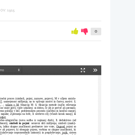
OV: 1915
0
Način
Orodja
predstavitve
iselni proces (simboli, pojmi, zaznave, pojave); M v ožjem smislu-

 
. usmerjenost mišljenja; na to vplivajo motivi in čustva; motivi: 
1.
...; 
težave v M:
 fiksacija M: 
1. 
fiksacija metode (način reševanja
-ne more gret); vpliv izkušenj: ni dobro, če jih je preveč ali premalo;
ščemo položaj v dol. problemskem prostoru (začetno in končno stanje);
 napake; 
2.
plezanja na hrib; 
3. 
sredstvo-cilj (včasih korak nazaj); 
4.
odprt
;
edno-silogistično (nova sodba iz najmanj dveh), 
3.
 deduktivno (od
nosti); 
simboli in pojmi:
 sestavni deli mišljenja; simboli (znaki)-
, lahko skupne značilnosti predmetov iste vrste; 
Osgood:
 pojmi so
v ali pojavov, ki obsegajo pojem; vsebina so skupne značilnosti, ki
 (izločevanje nepomembnih lastnosti) in posploševanje; 
jezik:
 sistem