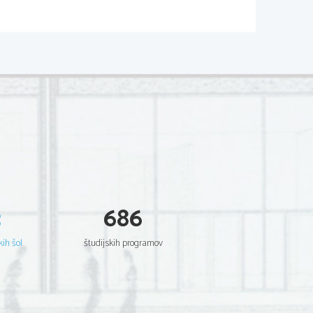
3
686
kih šol
študijskih programov