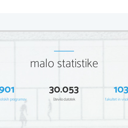
malo statistike
901
30.053
10
šolskih programov
število datotek
fakultet in viso