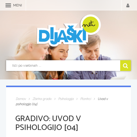
MENI
Domov
Zbirka gradiv
Psihologija
Plonkci
Uvod v
psihologijo [04]
GRADIVO:
UVOD V
PSIHOLOGIJO [04]