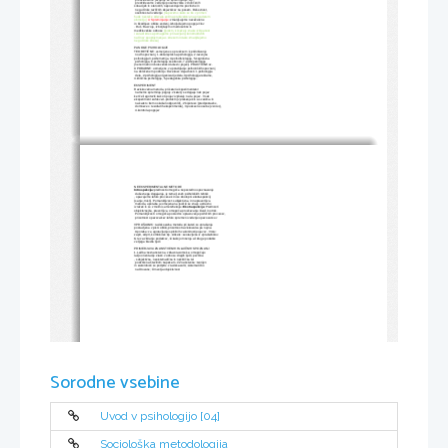
 predvidevamo vedenje posameznika v določenih 
situacijah in starostih, napovedujemo pozitivne in
 neg.učinke različnih dejavnikov na posam. Duševnost,
 osebnost ali vedenje 
(napovemo kako se bo v primeri 
hude nesreče odzvala večina prebivalstva na prizadetem 
območju)
4. Spreminjanje:
 zmanjšujemo nezaželene 
in škodljuve oblike vedenj, izboljušujemo pogoje člov
. Duš. Razvoja, izboljšujemo medosebne in 
medčloveške odnose 
(ljudem, ki kažejo znake izčrpanost
i zaradi stresa pomagamo pri razvijanji konstruktivnih 
načinov spoprijemanja s stresom in tako zmanjšujemo 
neg učinke stresa)
PANOGE PSIHOLOGIJE
TEORETIČNE: usmerjene so predvsem k pridobivanju
 novih spoznanj. 1.obča/splošna psihologija, 2.razvojna 
psihologija 3.psihometrija, 4.psihofiziologija, 5.kognitivna
 psihologija, 6.psihologija osebnosti, 7.psihopatologija
(nenormalni in bolezenski duševni pojavi). PRAKTIČNEoz.
UPORABNE: usmerjene v uporabljanje psiholoških spoznanj 
na določenem področju človekove dejavnosti. 1.psihologija
 dela, 2.psihologija organizacije dela,3.psihologija reklame, 
4.klinična psihologija, 5.pedagoška psihologija..
EKSPERIMENT
Raziskovalna metoda, pri kateri eksperimentator 
 namerno spreminja pogoje v katerij se dogaja nek pojav 
ker želi ugotoviti kako ti pojavi vplivajo na ta pojav.  Vsak 
eksperiment zahteva:1.problem (vprašanje kin as zanima in
 na katero bomo skušali odgovoriti), 2.hipoteze (predpostavke,
 domneve o rezultatih eksperimenta), 3.poskusne osebe (vzorec),
 4.kontrola pogojev
NEEKSPERIMENTALNE METODE
Introspekcija:
prednosti:omogoča neposredno spoznavanje
 duševnega dogajanja, je temelj vseh psiholoških tehnik
, opazujemo lahko procese ki niso dostopni ekstraspekciji 
(sanje, misli). Pomankljivost: subjektivna, in nepreverljiva
 metoda, uporaba je omejena na ljudi ki se znajo ustrezno 
izražati in so zmožni samorefleksije. 
Ekstraspekcija:
Prednosti: 
objektivnejša, preverljiva, omogoča proučevanje živali in otrok.
 Pomankljivosti: omogoča posredno oprazovanje psihičnih procesov,
 prisotnost opazovalcev lahko spremeni vedenje opazovancev
VPRAŠALNIK: raziskovalna metoda pri kateri so vprašanja 
postavljena v pisni obliki, prisotnost raziskovalca pa nujna.
 Uporaba: za ugotavljanje splošnih zakonitosti pojavov. Vrste: 
zaprt, odprt, kombiniran tip. Ankete: sestavljena iz vprašalnikov. 
Gre za zbiranje podatkov, ki kažejo mnenja ali druge podatke 
večjega števila ljudi 
PRIMERJAVA ZNANSTVENIH IN LAIČNIH SPOZNANJ
1.Laična:neznanstvena, zdravorazumska; omogočajo 
lažjo orientacijo zlasti v odnosu drugih ljudi; površna
, subjektivna, nesistematična in nektirična ter
 podvržena številnim napakam. 2.Znanstvena: teorijen 
in zakonitosti so podprte z raziskavami; sistematično
 načrtovane; čimvečja objektivnost
Sorodne vsebine
Uvod v psihologijo [04]
Sociološka metodologija