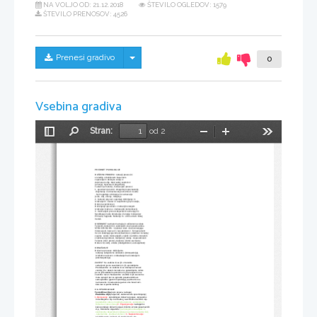
NA VOLJO OD:
21.12.2018
ŠTEVILO OGLEDOV: 1579
ŠTEVILO PRENOSOV: 4526
Skrij/prikaži meni
Prenesi gradivo
0
Vsebina gradiva
Stran:
od 2
Preklopi
Najdi
Pomanjšaj
Povečaj
Orodja
stransko
vrstico
PREDMET PSIHOLOGIJE
DUŠEVNI PROCESI: notranji procesi ki                                                        
si sledijo v določenem časovnem
zaporedju in običajno vodijo  k
določenem cilju. Med seboj soodvisni
(učenje). Spoznavni (kognitivni),
čustveni (emotivni), motivacijski procesi.
1. spoznavni procesi: omogočajo spoznavanje,
 dojemanje in obravnavanje stvarnosti in sebe
. Sem spadajo: občutenje in zaznavanje
(sluh, vid), učenje, mišljenje
2. čustveni procesi: zajemajo doživljanje in
Izražanje št. Čustev in razpoloženj (npr veselje,
Dobro razpoloženje). 
Doživljanje=povezano z notranjim stanjem
Izražanje= kaže se v nebesedni komunikaciji.
3. motivacijski procesi:dejavniki ki usmerjajo in
Spodbujajo naše obnašanje. Zunanja motivacija=
Pohvala, nagrada. Notranja m.: učiti se da bi nekaj
Vedeli.
OSEBNOST:razmeroma trajna in edinstvena celota
Telesnih, duševnih in vedenjskih znač posameznika.
STRUKTURA OS.: 1.telesne znač.:znač.zunanjega
Videza (polt, barva oči, las);dednost 2. Temperament:
Vzorci vedenja(zgovornost,živahnost..);dednost 3.značaj:
zajema  celoto motivacijskih, voljnih in etnično-moralnih
značilnosti (pridnost, marljivost); okolje. 4.sposobnosti:
Telesne (moč prstov), duševne (čutno zaznavne;
Dober vid, sluh), umske (inteligentsnot, ustvarjalnost):
OBNAŠANJE 
Duševne procese: doživljamo-
 notranje subjektivno izkušamo (introspekcija),
 Izražamo navzven z obnašanjem ali vedenjem
 (ekstraspekcija)
ZAVEST So vsebine ki se jih v trenutku
 sedanjosti jasno zavedamo in jih uporabljamo.
 Predzavedno: so vsebine ki so dostopne zavesti
 vendar jih v danem trenutku ne uporabljamo, lahko 
pa se jih kadarkoli spomnimo in jih prenesemo na 
zavedno raven. Nezavedno: vsebine ki jih zavest ne
 more sprejeti ker so ogrozile posametznikovo
 samopodobo (govorni spodrsljaj je primer ko se
 nam zareče in namesto tega kar smo hoteli reči-
 tisto kar si potiho želimo)
CILJI PSIHOLOGIJE
Teoretična cilja
 (opis pojava, razlaga),
Praktična cilja 
(napoved, nadzorovano spreminjanje) 
1.Opisovanje: 
opredeljujeo duševne pojave, opisujemo
 in razlikujemo d.p. med seboj, razvrščamo različne d.p.
(opredelimo stress in opišemo telesne, vedenjske in
 duševne znake stresa)
2. Pojasnjevanje: 
razlagamo
 kako potekajo duševni pojavi, iščemo vzroke posameznih
 d.p., določamo dejavnike. 
(raziskujemo situacijske in
 osebnostne dejavnike ki vplivajo na stress;nenadne življ
, spremembe, osebna čvrstost..)
3. Napovedovanje:
predvidevamo javljanje ali spreminjanje d.p.,