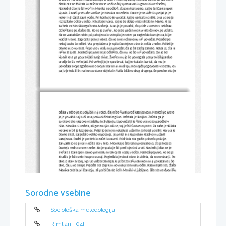
dotiki sta se zbližala in začela sta se vedno bilj spoznavati in govoriti med seboj. 
Naslednji dan je bil vroč in Monika se odloči, da gre risat cesto, saj je šel Dante spet 
kiparit. Zaradi prehude vročine je Monika omedlela. Dante je to videl in peljal jo je 
noter in ji dajal zapit vodo. Pri kosilu jo je vprašal, kaj je narisala na sliki, ona pa se je 
razjezila in odšla v sobo.  Klicala je Ivana, saj se že dolgo nista slišala in Marto, ki je 
skrbela za Monikinega brata Andreja. Ivan jo je povabil, da pride v mesto v nek bar. 
Odločila se je, da bo šla. Ko se je zvečer, ko je že padel mrak vrnila domov, je videla, 
da so vrata hiše rahlo pri pahnjena in vstopila je noter pa zagledala kaznjenca, ki je 
kradel hrano. Zagrozil ji je in ji rekel, da ne sme nobenemu nič povedat. Pojedel je 
nekaj kruha in odšel. Vsa preplašena je spila Dantejevo vino in odšla v sobo. Prišel je 
Dante in jo vprašal, če je vse v redu in ji povedal, da je bil zadaj za hišo. Rekla je, da ni 
nič in zaspala. Naslednje jutro se je odločila, da mu ne bo nič povedala. On je šel 
kiparit ona pa popravljati svoje skice. Zvečer mu je še pomagala pospraviti kiparsko 
orodje in šla večerjati. Pri večerji jo je spraševal, kaj je risala in izvrtal, da mu je 
povedala svojo zgodovino o svojih starših in Andreju. Komajda je govorila v solzah, on
pa jo je tolažil in na koncu sta se objela in čutila bližino drug drugega. Še preden sta je
odšla v sobo jo je poljubil in ji rekel, da jo bo čuval pred kaznjencem. Naslednje jutro 
jo je povabil naj tudi ona poskusi delati z glino. Izdelala je školjko. Začela ga je 
spraševati o njegovem izdelku in življenju. Izpovedal ji je čisto vse nato pa odšel v 
hišo. Monika ni vedela, ali gre za njim ali ne, saj je bil čustveno potrt. Za sabo je slišala
korake in bil je kaznjenec. Prijel jo je in jo nekajkrat udaril in jo hotel posiliti. Ker pa je 
Dante slišal, saj je bilo veliko ropotanja, je prišel in s kiparskim kladivom udaril 
kaznjenca. Padel je po tleh in začel krvaveti. Pridržala sta ga do prihoda policije. 
Zahvalili so se jima in odšla sta v hišo. Monika je bila tako prestrašena, da je hotela 
Danteja vedno zraven sebe. Ko je spala je bil pred njenimi vrati. Naslednji dan se je 
srečala z Dantejem samo pri kosilu in takoj šla nazaj v sobo. Naslednje jutro, ko se je 
zbudila je bilo zelo hrupno zunaj. Pogledala je skozi okno in videla, da so novinarji. Po 
tiho je šla v arterij, kjer je videla Danteja, ki je bil za računalnikom in ji pokazal naj bo 
tiho, da ju ne slišijo. Pojedla sta zajtrk in novinarji so kmalu odšli. Razmišljala sta, da bi
Monika ostala pri Danteju, ali pa bi Dante šel h Moniki v Ljubljano. Bila sta na dvorišču
in Dante je šel skuhat kosilo. Pri kosilu je Monika vprašala Danteja, kaj piše na 
računalnik. Odgovoril ji je, da od kar je prišla piše roman. Na koncu so prišli novinarji z
državne televizije.
Sorodne vsebine
Sociološka metodologija
Rimljani [04]