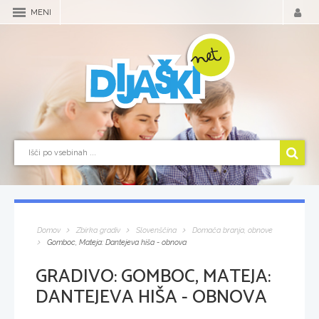
MENI
Domov
Zbirka gradiv
Slovenščina
Domača branja, obnove
Gomboc, Mateja: Dantejeva hiša - obnova
GRADIVO:
GOMBOC, MATEJA:
DANTEJEVA HIŠA - OBNOVA