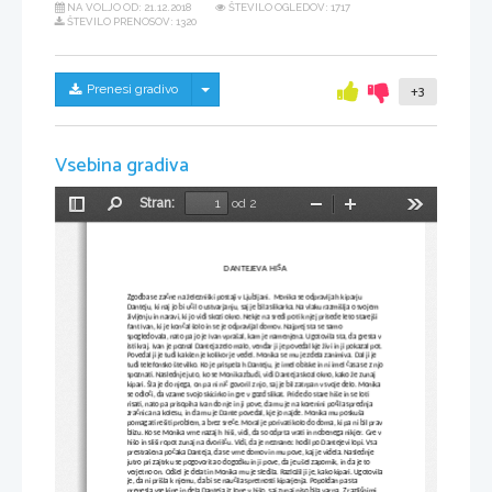
NA VOLJO OD:
21.12.2018
ŠTEVILO OGLEDOV: 1717
ŠTEVILO PRENOSOV: 1320
Skrij/prikaži meni
Prenesi gradivo
+3
Vsebina gradiva
Stran:
od 2
Preklopi
Najdi
Pomanjšaj
Povečaj
Orodja
stransko
vrstico
DANTEJEVA HIŠA
Zgodba se začne na železniški postaji v Ljubljani.  Monika se odpravlja h kiparju 
Danteju, ki naj jo bi učil o ustvarjanju, saj je bila slikarka. Na vlaku razmišlja o svojem 
življenju in naravi, ki jo vidi skozi okno. Nekje na sredi poti k njej prisede leto starejši 
fant Ivan, ki je končal šolo in se je odpravljal domov. Najprej sta se samo 
spogledovala, nato pa jo je Ivan vprašal, kam je namenjena. Ugotovila sta, da gresta v 
isti kraj. Ivan je poznal Danteja zelo malo, vendar ji je povedal kje živi in ji pokazal pot.
Povedal ji je tudi kakšen je kolikor je vedel. Monika se mu je zdela zanimiva. Dal ji je 
tudi telefonsko številko. Ko je prispela h Danteju, je imel obiske in ni imel časa se z njo
spoznati. Naslednje juto, ko se Monika zbudi, vidi Danteja skozi okno, kako že zunaj 
kipari. Šla je do njega, on pa ni nič govoril z njo, saj je bil zatrpan v svoje delo. Monika 
se odloči, da vzame svojo skicirko in gre v gozd slikat. Pride do stare hiše in se loti 
risati, nato pa prisopiha Ivan do nje in ji pove, da mu je na korenini počila sprednja 
zračnica na kolesu, in da mu je Dante povedal, kje jo najde. Monika mu poskuša 
pomagati rešiti problem, a brez sreče. Moral je porivati kolo do doma, ki pa ni bil prav
blizu. Ko se Monika vrne nazaj h hiši, vidi, da so odprta vrati in nobenega nikjer. Gre v 
hišo in sliši ropot zunaj na dvorišču. Vidi, da je neznanec hodil po Dantejevi lopi. Vsa 
prestrašena počaka Danteja, da se vrne domov in mu pove, kaj je videla. Naslednje 
jutro pri zajtrku se pogovorita o dogodku in ji pove, da je ušel zapornik, in da je to 
verjetno on. Odšel je delat in Monika mu je sledila. Razložil ji je, kako kipari. Ugotovila
je, da ni prišla k njemu, da bi se naučila spretnosti kiparjenja. Popoldan pa sta 
prenesla vse kipe in dela Danteja iz lope v hišo, saj zunaj niso bila varna. Z različnimi 