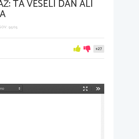
: TA VESELI DAN ALI
JA
SOV: 9505
+27
Način
Orodja
predstavitve