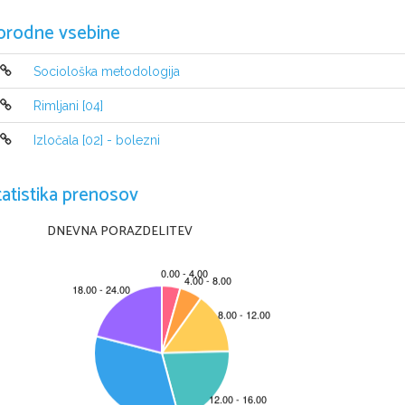
orodne vsebine
Sociološka metodologija
Rimljani [04]
Izločala [02] - bolezni
tatistika prenosov
DNEVNA PORAZDELITEV