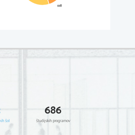
pripravah na poroko. Nežko bi rad
e grajskega tajnika Žužka. Matičku
 ga toži, da ji ni vrnil 200 kron,
i advokat Zmešnjava), a Matiček se
denta Tončka, ki se nespretno vrti
zali.   Baron   ga   spodi   z   gradu,   a
3
686
 z Matičkom zasnujejo načrt, da se
tiček preko pisarja Budale pošlje
kih šol
študijskih programov
om sestaja, da bi zbudili njegovo
jav, baron in baronica se pobotata,