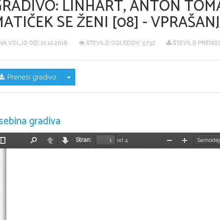
GRADIVO:
LINHART, ANTON TOMAŽ
ATIČEK SE ŽENI [08] - VPRAŠAN
NA VOLJO OD:
21.12.2018
ŠTEVILO OGLEDOV: 5732
ŠTEVILO PRENO
Skrij/prikaži meni
Prenesi gradivo
sebina gradiva
Stran:
od 4
Preklopi
Najdi
Nazaj
Naprej
Pomanjšaj
Povečaj
stransko
vrstico