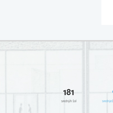
181
srednjih šol
srednje