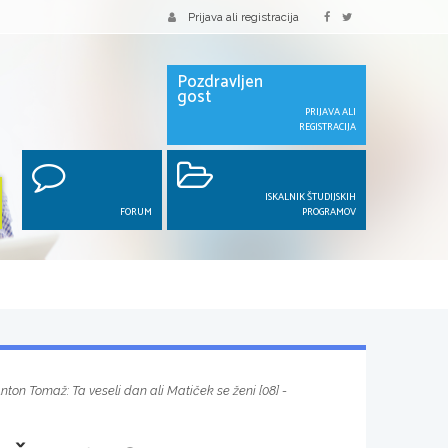
Prijava ali registracija
Pozdravljen
gost
PRIJAVA ALI
REGISTRACIJA
ISKALNIK ŠTUDIJSKIH
FORUM
PROGRAMOV
Anton Tomaž: Ta veseli dan ali Matiček se ženi [08] -