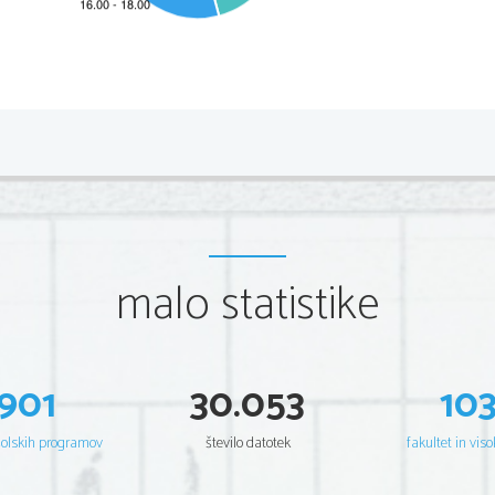
Kratka vsebina po prizorih
1. dejanje; družinska soba
Vrtnar Matiček in hišna Nežka se pogovarjata o 
osvojil tudi baron Naletel in za posrednika najam
grozi sodišče (Marija Smrekarica z Gobovega gradu
malo statistike
zato jo mora po pogodbi vzeti za ženo, zadevo vod
ne boji. Situacijska komika je zgrajena okoli štu
okoli   Nežke,   županove   Jerice   in   celo   baronice   Ro
Tonček se le navidezno odpelje.
901
30.053
10
2. dejanje; gosposka soba
Nežka zaupa baronici, da jo baron zalezuje. Skupaj
bo z baronom sestal Tonček v Nežkini obleki. Ma
šolskih programov
število datotek
fakultet in viso
baronu anonimno pismo, češ, da se baronica z nek
ljubosumje.  Sledi vrsta komičnih zapletov in zamen