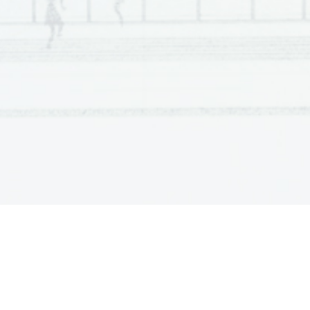
začne pa se sodna razprava proti Matičku.   
3. dejanje; graščinska pisarna
Baron   sluti,   da   ga   vsi   vlečejo   za   nos.   Nežka   m
gozdiček, če ji bo dal doto (rada bi plačala Matičk
poteka v slovenskem in ne v nemškem jeziku. Izkaže
Matičku oče, Smrekarica pa mati.
4. dejanje; grajski mostovž
Sledi kup komičnih zapletov in zamenjav. Nežka p
z baronom  baronica v  Nežkini obleki. Jerica prepr
Baron jo pooblasti, naj pove Nežki, kje se bosta
zamenjavi med Nežko in baronico, zato Nežko za
sklene Nežko zasledovati na sestanek; oče Žužek ga s
5. dejanje; gozdiček na koncu vrta
Po hudih zmešnjavah in zamenjavah se vse pojasn
sledita dve poroki – Nežka in Matiček ter Žužek in 
Ali je komedija predelava ali originalno delo?
Linhartov Matiček se ženi je klasična komedija. “