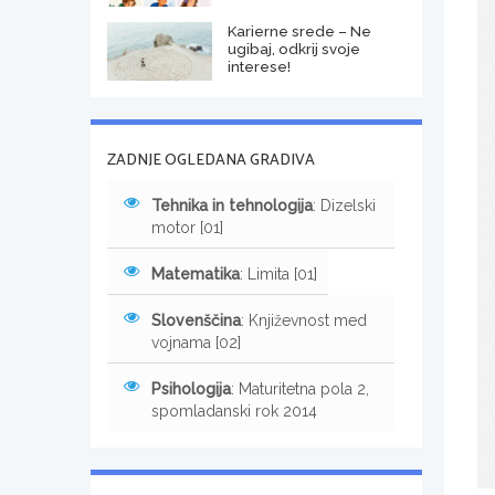
Karierne srede – Ne
ugibaj, odkrij svoje
interese!
ZADNJE OGLEDANA GRADIVA
Tehnika in tehnologija
: Dizelski
motor [01]
Matematika
: Limita [01]
Slovenščina
: Književnost med
vojnama [02]
Psihologija
: Maturitetna pola 2,
spomladanski rok 2014