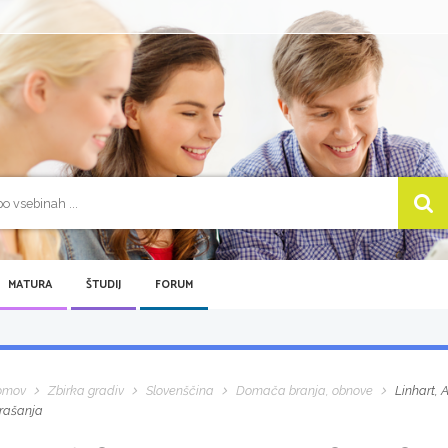
MATURA
ŠTUDIJ
FORUM
omov
Zbirka gradiv
Slovenščina
Domača branja, obnove
Linhart, 
rašanja