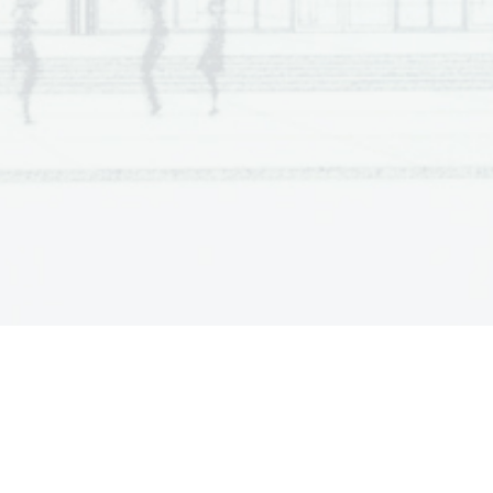
u   obljubi,   da   pride   na   sestanek   v
ov dolg Smrekarici). Sodna razprava
 se, da je graščinski tajnik Žužek
ove Matičku, da bo šla na sestanek
iča barona, da pusti Tončka na ples.
 dobila. Jerica ne ve za dogovor o
toži Matičku. Ljubosumni Matiček
vari, naj se ne prenagli. 
i. Baron in baronica se pobotata,
Smrekarica.  
V nasprotju z Županovo Micko je ta