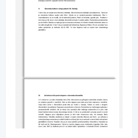
Kasneje je Jožef II: razpustil več kot 700 samostanov.
II.
 Slovenska kultura v drugi polovici 18. Stoletja
V tem času se razvije novo literarno obdobje. Tako imenovano obdobje razsvetljenstva.  Takrat se
je  slovenska   kultura   vzpela   zelo  hitro.   Začela  se   je  razvijati  posvetna   književnost.   Pisci  v
razsvetljenstvu so se trudili, da bi izobrazili ljudstvo. Pisali so križanke, uganke ipd.  Problem v
tem času je bil, da je v tem obdobju slovenščina imela 4 uradne jezike. Pomembna predstavnika
pa sta Pohlin: 
Bukvice za rajtergo (prva slovenska računica) 
in Valentin Vodnik 
(Kuharske bukve in
še veliko drugih del. V tem času je nastala tudi Linhartova Županova Micka.
Prvo in za nekaj časa
edino   uprizoritev   je   doživela   28.12.1789.  
Ta   dan   štejemo  tudi  za   rojstni  dan  slovenskega
gledališča.
III.
Linhartovo delo pred vstopom v slovensko dramatiko
A.T. Linhart se  je rodil v Radovljici leta 1756. Oba starša sta prihajala iz obrtniške družine. Doma
so verjetno govorili v nemščini. Zato so bila njegova prva dela prav tako napisana v nemščini.
Svoja dela začne  v  Slovenščini pisati šele po  vrnitvi  z Dunaja.  Takrat se sreča  z drugimi
Slovenskimi razsvetljenci. Pogovarja se predvsem z Zoisom. Pomembna so tudi njegova gibanja v
prostozidarskih društvih. Ker je nekaj časa opravljal delo šolskega nadzornika je iz prve roke
izkusil kakšne težave tarejo slovenskega kmeta. V šoli so se preizkušali v pisanju pesmi in ostali
retoriki.   Njegova   prva   objavljena   pesem   je   bila   tako   imenovana   oda,   ob   nastopu   škofa
Herbersteina. Nekoliko dodelano je objavil v svojem zborniku 
Blumen auf Krein
 . po odhodu iz
cistercijanskega samostana je odšel študirat na Dunaj kjer se je seznanil z vsemi takrat aktualnimi
gledališkimi smermi. Poseben vtis pa je nanj naredilo predromantično viharništvo. Navdušen je
bil tudi nad W. Shakesperaom. Takrat je nastala njegova prva meščanska tragedija 
Miss Jeny
Love.
  Leta 1967 je doživela prvo in na žalost edino uprizoritev v slovenski Drami. Linhartovo
najpomembnejše zgodovinsko delo pa je 
Versuch einer Geschichte von Krein und den Ubrigen. 
V
svojih delih je predvsem kritiziral izključno dejstva za zgodovinske dogodke in jih poskušal
razložiti. Nikakor pa se ne sme pozabiti, da je njegovo poklicno delo tudi nekaj vredno. Na
Gorenjskem je namreč ustanovil kar 27 novih šol. Prevajal je razglase, dal pobudo za ustanovitelj