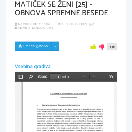
MATIČEK SE ŽENI [25] -
OBNOVA SPREMNE BESEDE
NA VOLJO OD:
21.12.2018
ŠTEVILO OGLEDOV: 1340
ŠTEVILO PRENOSOV: 4615
Skrij/prikaži meni
Prenesi gradivo
+16
Vsebina gradiva
Stran:
od 3
Preklopi
Najdi
Pomanjšaj
Povečaj
Orodja
stransko
vrstico
A.T. Linhart TA VESELI DAN ALI MATIČEK SE ŽENI
Obnova spremne besede
I.
Družbene razmere na Slovenskem v Linhartovem času
Družbene razmere v njegovem času so bile slabe,. Končala se je sedemletna vojna v kateri je
Marija Terezija želela nazaj pridobiti Šlezijo. Vendar se je v Evropi po vojni vzpostavil mir. Trajal je
približno 30 let. Veliki stroški povezani z vojno  so državo zadolžili. Zato je država, če je hotela
denar vrniti podpirala industrijski razvoj, ki bi prinesel denar v državno blagajno. Podpirala je
manufakture,   rudarstvo,   steklarstvo,   premogovništvo   itd.   V   drugi   polovici   18.   Stol.   Je
napredovalo kmetijstvo. Gojiti so začeli krompir in koruzo. Opuščali so kolobarjenje, začeli so
gnojiti zemljo. Reforma je olajšala delo kmetov, omejila je tlako na 3 dni v tednu. Prvič so popisali
prebivalstvo (terezijski kataster). Uvedli so obvezno šolanje. V vsaki župniji naj bi po prvotnem
načrtu ustanovili trivijalko. Na tej stopnji je pouk potekal še v Slovenščini, kasneje v nemščini.
Marija Terezija in Jožef II. Sta povezala naše dežele z Dunajem in jih razdelila na gubernije.