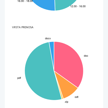
prizorov je 20 »prevedenih« 14 pa jih je zagotovo izvirnih. Preostalih 40 pa je nekoliko dodelanih.
Linhart se je tega dobro zavedal, zato je v podnaslov napisal ponarejena po tej nemški pri
Županovi Micki in obdelana po francoski pri Matičku. Ker je upal in pravzaprav pričakoval
uprizoritev Matička, je delo nekoliko prilagodil takratnemu razumevanju meščanov. Linhart na
žalost ni dočakal uprizoritve druge komedije, ker je prej umrl. Po smrt Jožefa II. Je postal režim
manj strpen za svobodomislece. Ukinjena so bila prostozidarska društva. Zato je Matiček svojo
prvo uprizoritev dočakal šele 1848 in sicer v Novem mestu. Doživela je dva ponatisa prvega v
slovenski slovnici drugega pa po popravilu Andreja Smoleta in Franceta Prešerna.
VRSTA PRENOSA