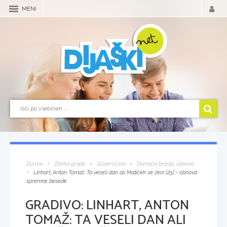
MENI
Domov
Zbirka gradiv
Slovenščina
Domača branja, obnove
Linhart, Anton Tomaž: Ta veseli dan ali Matiček se ženi [25] - obnova
spremne besede
GRADIVO:
LINHART, ANTON
TOMAŽ: TA VESELI DAN ALI