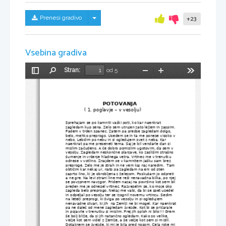
Skrij/prikaži meni
Prenesi gradivo
+23
Vsebina gradiva
Stran:
od 5
Preklopi
Najdi
Pomanjšaj
Povečaj
Orodja
stransko
vrstico
POTOVANJA
( 1. poglavje – v vesolju)
Sprehajam se po kamniti vaški poti, ko kar naenkrat 
zagledam kup sena. Zelo sem utrujen zato ležem in zaspim.
Padem v trden spanec. Zatem pa predse zagledam dolgo, 
belo, mehko preprogo. Usedem se in ta me ponese visoko v
nebo. Lebdim po nebu in si ogledujem svet z neba. Kar 
naenkrat pa me preseneti tema. Saj je bil vendarle dan si 
mislim začudeno. A če dobro pomislim ugotovim, da sem v 
vesolju. Zagledam neskončne planjave, ko zaslišim strašno 
šumenje in vršenje hladnega vetra. Vrtinec me v trenutku 
odnese v votlino. Znajdem se v kamnitem jašku sam brez 
preproge. Zelo me je strah in ne vem kaj naj naredim.  Tam 
obtičim kar nekaj ur, nato pa zagledam na eni od sten 
zaprto lino, ki je obrobljena z železom. Poskušam jo odpreti 
a ne gre. Na levi strani line me reši nenavadna bilka, po njej
se povzpnem navzgor. Pridem nazaj na površino kot sem bil
preden me je odnesel vrtinec. Razveselim se, ko moje oko 
zagleda belo preprogo. Nekaj me vabi, da bi se spet usedel 
in odpeljal po vesolju ter se izognil novemu vrtincu. Sedim 
na leteči preprogi, ki šviga po vesolju in si ogledujem 
nenavadne stvari, ki jih  na Zemlji ne bi mogel. Kar naenkrat
pa ne daleč od mene zagledam zvezde. Kot bi se pričarale 
in pojavile v trenutku si mislim. Prej jih sploh ni bilo!!! Grem
še bolj bliže, da si jih natančno ogledam. Kako so velike, 
večje kot sem videl z Zemlje, a še večje kot sem si mislil. 
Dotaknem se zvezde, ki mi je bila pred nosom. Cela roke mi