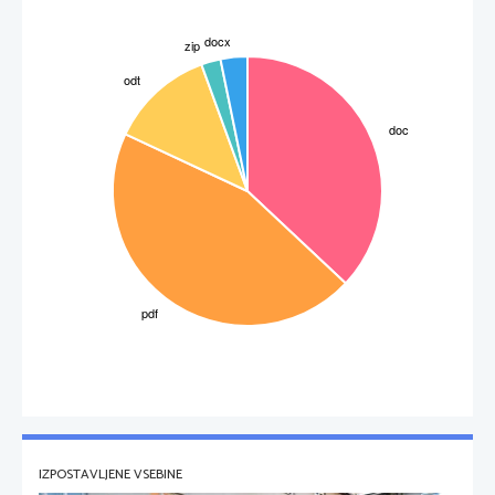
res nisva morala kar tako izmisliti. Okar je bil vladar teh 
marsovcev. Bil je čisto drugačen od njih zato, prej v jami ne 
bi morala ugotoviti kdo je. No če smo pa že pri tem je rekla 
preproga, potem bi tebe Okar nekaj vprašala: kaj pa si delal
tam v jami? Veš iskal sem zlato. Tam je moj rudnik, kjer ga 
kopljem. Nato pa naju je Okar povabil v dnevno sobo, ki pa 
ni bila sestavljena iz zlata, ampak iz majhnih draguljev. O 
IZPOSTAVLJENE VSEBINE