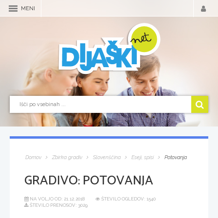
MENI
Domov
Zbirka gradiv
Slovenščina
Eseji, spisi
Potovanja
GRADIVO:
POTOVANJA
NA VOLJO OD:
21.12.2018
ŠTEVILO OGLEDOV: 1540
ŠTEVILO PRENOSOV: 3029