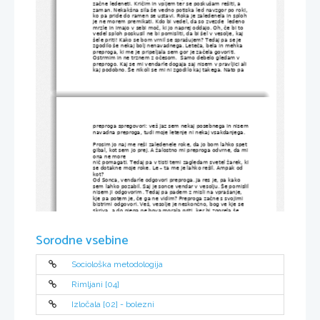
začne ledeneti. Kričim in vpijem ter se poskušam rešiti, a 
zaman. Nekakšna sila še vedno potiska led navzgor po roki, 
ko pa pride do ramen se ustavi. Roka je zaledenela in sploh 
je ne morem premikati. Kdo bi vedel, da so zvezde  ledeno 
mrzle in imajo v sebi moč, ki jo naprej oddajo. Oh, če bi to 
vedel sploh poskusil ne bi pomisliti, da bi šel v vesolje, kaj 
šele priti! Kako se bom vrnil se sprašujem? Tedaj pa se je 
zgodilo še nekaj bolj nenavadnega. Leteča, bela in mehka 
preproga, ki me je pripeljala sem gor je začela govoriti. 
Ostrmim in ne trznem z očesom.  Samo debelo gledam v 
preprogo. Kaj se mi vendarle dogaja saj nisem v pravljici ali 
kaj podobno. Še nikoli se mi ni zgodilo kaj takega. Nato pa 
preproga spregovori: veš jaz sem nekaj posebnega in nisem
navadna preproga, tudi moje letenje ni nekaj vsakdanjega.
Prosim jo naj me reši zaledenele roke, da jo bom lahko spet 
gibal, kot sem jo prej. A žalostno mi preproga odvrne, da mi
ona ne more
nič pomagati. Tedaj pa v tisti temi zagledam svetel žarek, ki
se dotakne moje roke. Le – ta me je lahko rešil. Ampak od 
kot?
Od Sonca, vendarle odgovori preproga. Ja res je, pa kako 
sem lahko pozabil. Saj je sonce vendar v vesolju. Še pomislil
nisem ji odgovorim. Tedaj pa padem z misli na vprašanje, 
kje pa potem je, če ga ne vidim? Preproga začne s svojimi 
bistrimi odgovori. Veš, vesolje je neskončno, bog ve kje se 
skriva, a do njega ne bova morala priti, ker bi zgorela še 
preden bi ga videla. Oh, škoda!!!!
Nehaj premišljevati, raje se usedi name, da te popeljem 
naprej. Drviva po vesolju in obrnem se nazaj ter gledam 
Sorodne vsebine
majhno kroglico, ki je bila prej ogromna namreč Zemlja. 
Kako daleč že sva odgovorim.
Obrnem se in vzkliknem: glej preproga Mars. Vidim. No pa 
pojdiva pogledat. Poletiva na Mars in pristaneva na trdih 
tleh pokritih z prstjo, ki ni bila črna ampak svetlo rdeča. Že 
Sociološka metodologija
prve razlike se začudiva. Ni bilo hiš, ne drevja ne ptic ne 
rastlin, ne živali, ne človeka namreč niti enega živega bitja. 
Nato pa se tla začnejo ugrezati in padeva v jamo.
Spet smola, kakšna smola zakričim!!! Preproga se je začela 
Rimljani [04]
kar tresti od strahu. Zatem, ko se umiriva, pa se v tej jami 
pokaže svetloba. Nato pa preproga nadaljuje: vidiš še en 
znak, da je Sonce v vesolju. Kar naenkrat pa iz svetlo rdeče 
Izločala [02] - bolezni
prsti pogleda ven glava, ki ni bila takšna kot je naša, ampak
čisto drugačna, kakšna pa si lahko predstavljate sami.    