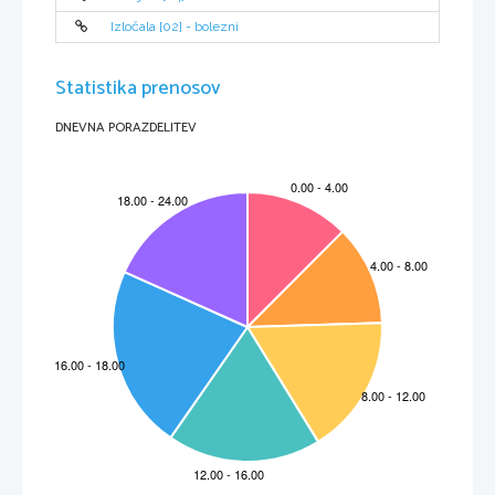
želi znebiti predvsem zaradi javnih nastopov in pogovorov z visokimi uradniki. Pri terapijah 
združujeta vidni, slušni in kinestetični učni stil, saj se med govorom kralj giba, preklinja, pleše,
posluša glasbo, vse to z namenom, da bi pozabil na svojo napako. Njegove umske 
Izločala [02] - bolezni
sposobnosti so zelo visoke, kar se kaže pri odgovorih na zastavljena vprašanja v filmu. Včasih 
ga je pri učenju zaviralo njegovo čustveno stanje (jeza, bes, nezadovoljstvo, žalost ob izgubi 
očeta...) 
Fizikalnih dejavnikov
 na začetku ni vajen, saj je do tedaj imel terapije doma, pri Lionelu pa je 

bilo drugače. Striktno seje držal svojih načel in želel, da zdravljenje poteka v njegovi hiši, kjer 
je imel svoja pravila in je laže kontroliral svoje stranke. Prostor je bil opremljen z 
Statistika prenosov
apraraturami za pomoč pri govoru, zato je deloval vzpodbujevalno. 
DNEVNA PORAZDELITEV
Čustva v filmu
Afekti in razpoloženja 
se pojavljajo sorazmerno pogosto. Kraljevo razpoloženje se menjava iz 

dneva v dan, odvisno od njegove želje po zdravljenju, odnosov v družini (smrt očeta),... 
njegova vzkipljivost se pojavlja predvsem v negativnih afektih, ki jih izkazuje ob vsaki 
razburjenosti. Kadar je kralj besen, preklinja ali kriči nad nekom, mu gredo besede lažje z 
jezika, torej so afekti včasih celo zaželjeni. Tega se zaveda tudi Lionel, ki včasih namerno 
razburi Georgea. 
Čustvena zrelost 
je najbolje razvidna pri Lionelu, saj vsako svojo reakcijo prilagodi trenutnim 

razmeram in izkazuje le čustva, ki so funkcionalna v tistem trenutku. George je tudi zelo zrel 
človek, največkrat pa mu pri izkazovanju čustev nagaja nagla vzkipljivost, ki kratkoročno 
deluje pozitivno, saj govori bolj tekoče, dolgoročno pa vpliva na odnose z Lionelom. Zaradi 
njegovih afektov in strahu pred prestolom se z Lionelom večkrat razideta, vendar kralj brez 
svojega terapevta preprosto ne more zdržati pritiska, ki ga predstavljajo javni nastopi. 