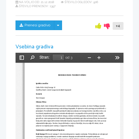
NA VOLJO OD:
21.12.2018
ŠTEVILO OGLEDOV: 906
ŠTEVILO PRENOSOV: 1397
Skrij/prikaži meni
Prenesi gradivo
+4
Vsebina gradiva
Stran:
od 3
Preklopi
Najdi
Pomanjšaj
Povečaj
Orodja
stransko
vrstico
RECENZIJA FILMA: THE KING'S SPEECH
Igralska zasedba: 
Collin Firth- Kralj George VI
Geoffrey Rush- Lionel Louge (avstralijski logoped)
Scenarij: 
Tom Hooper
Obnova Filma: 
Odnos dveh mož, ki tekom filma preraste v trdno prijateljstvo se začne, ko žena Yorškega vojvode 
najde povsem neprepoznavnega avstralskega logopeda, ki njenemu možu pomaga pri problemih z 
jecljanjem. Po neštetih neuspelih poiskusih odprave jecljanja se Georgu končno nasmiha sreča, saj 
ima Lionel popolnoma drugačne metode zdravljenja in ne popušča niti ko pred njim stoji Jorški 
vojvoda. Ta nad zdravljenjem večkrat obupa, vendar vse bolj ugotavlja, da brez Lionela  na javnih 
govorih ne more spregovoriti niti besede. Največja preizkušnja ga čaka na koncu filma, ko mora kot 
kralj prek radia nagovoriti celoten britanski imperij, ki ga je do takrat vodil njegov oče, brat pa se je 
odpovedal kraljevanju. Na dan, ko gre Britanija v vojno z Nemčijo, ima na voljo 40 minut, da se 
pripravi na največji javni nastop, v njegovem življenju. 
Osebnostne značilnosti glavnih igralcev:
Kralj George VI
 ima od svojega 5. leta starosti govorno napako- jecljanje. Po karakterju je vztrajen pri 
reševanju svojega problema, vendar vseskozi obupuje zaradi številnih neuspelih poskusov 