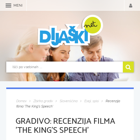
MENI
Domov
Zbirka gradiv
Slovenščina
Eseji, spisi
Recenzija
filma 'The King's Speech'
GRADIVO:
RECENZIJA FILMA
'THE KING'S SPEECH'