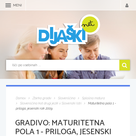
MENI
Domov
Zbirka gradiv
Slovenščina
Splošna matura
Slovenščina kot drugi jezik v Slovenski Istri
Maturitetna pola 1 -
priloga, jesenski rok 2009
GRADIVO:
MATURITETNA
POLA 1 - PRILOGA, JESENSKI