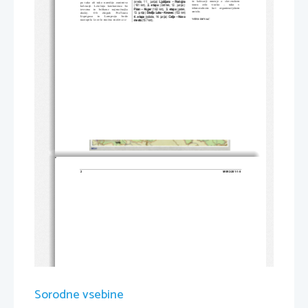
in   kolesarji   mnenje   o   slovenskem   
(sreda,  1 1 .   junija):  
Ljubljana  –  Postojna  
pa  tako  ali  tako  naredijo  zanimivo  
touru     zelo     visoko     –     tako     v     
(161  km),  
2.  etapa  
(
č
etrtek,  12.  junija):  
kolesarji.   Letošnja   konkurenca   bo   
tekmovalnem    kot    organizacijskem    
Piran  –  Koper  
(162  km),  
3.  etapa
  (petek,  
izvrstna    in    bržkone    najmo
č
nejša 
smislu. 
13. junija): 
Škofja Loka – Krvavec 
(153 km) 
doslej.       Ob       ekipah       ProToura       
Liquigasu      in      Lampreju      bodo      
4.  etapa
  (sobota,  14.  junija):  
Celje –
Novo 
VITO DIVAC 
nastopila še zelo mo
č
na moštva iz  
mesto 
(157 km). 
2 
M092-201-1-5 
Pagina bianca
Sorodne vsebine