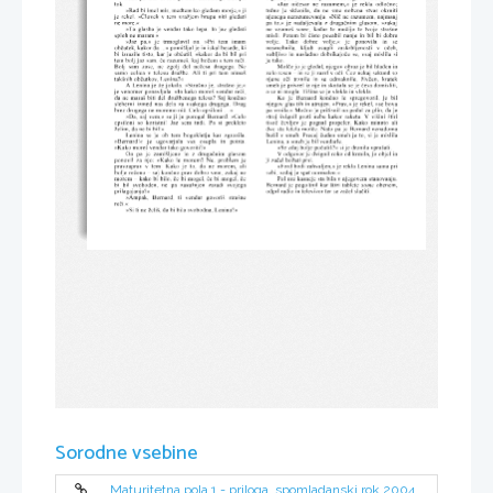
tok. 
»Jaz            ničesar            ne            razume m,«             je            rekla            odločno;            
» Rad  bi  imel  mir,  medtem  ko  gledam   morje,«  ji  
trdno           je           sklenila,           da           ne           sme           nobena           stvar           okrniti           
je       rekel.       »Člo vek       v       tem        vražjem       hrupu       niti       gledati       
njenega    nerazumevanja.    »Nič    ne    razume m,    najmanj    
ne more. « 
pa        to,«        je        nadaljevala        z        drugačnim         glasom,         » za kaj        
»Ta         glasba        je        vendar        tako        lepa.        In        jaz        gledati        
ne          vza meš          
,          kadar          te           mučijo          te          tvoje          strašne          
some
sploh ne  maram. « 
misli.        Potem        bi        čisto        pozabil        nanje        in        bil        bi        dobre        
»Jaz                pa, «                je                trmoglavil                on.                 »Pri                tem                ima m                 
volje.                          Tako                          dobre                          volje, «                          je                          ponovila                          in                          se                          
občutek,  kakor  da  ...«  po mišljal  je  in  iskal  besede,  ki  
nasmehnila,                     kljub                     osupli                     zaskrbljenosti                     v                     očeh,                     
bi      izrazile      tisto,      kar      je      občutil,      » kakor      da      bi      bil      pri      
vabljivo       in       nasladno       dobrikajoče       se,       vsaj       mislila       si       
tem   bolj   jaz   sam,   če   razu m eš,   kaj   hočem   s   te m   reči.   
je   ta k o .   
Bolj             sam             zase,             ne             zgolj             del             nečesa             drugega.             Ne             
Molče  jo  je  gledal,  njegov   obraz  je  bil  hladen  in  
samo          celica          v          telesu          družbe.          Ali          ti          pri          tem          nimaš          
zelo  resen  –  in  se  ji  zazrl  v  oči.  Čez  nekaj  sekund  so  
takšnih občutkov, Lenina?«  
njene             oči             trznile             in             se             odma knile,             živčen,             kratek             
A     Lenina    je     že    jokala.     »Strašno    je,    strašno    je,«     
smeh   je   privrel  iz   nje  in  skušala   se  je  česa   domisliti,  
je    venomer    ponavljala.     » In     ka ko     moreš    vendar    reči,    
a se ni mogla. Tišina se je vlekla in vlekla. 
da     ne     maraš     biti     del     družbenega     telesa?     Saj     končno     
Ko              je              Bernard              končno              le              spregovoril,              je              bil              
sleherni        izmed        nas        dela        za        vsake ga        drugega.        Drug        
njegov   glas  tih  in  utrujen.  » Prav, «  je  rekel,  »se  bova   
brez drugega ne moremo nič. Celo epsiloni ... « 
pa   vrnila.«   Močno   je   pritisnil   na   pedal   za   plin,   da   je   
» Da,     saj     vem, «      se     ji     je     porogal     Bernard.      »Celo     
stroj        švignil        proti        nebu        kakor        raketa.        V        višini        štiri        
epsiloni            so            koristni!            Jaz            sem            tudi.            Pa            si            prekleto            
tisoč          čevljev          je          pognal          propeler.          Kako          minuto          ali          
želim, da ne bi bil! « 
dve     sta     letela     molče.     Nato     pa     je     Bernard     nenadoma     
Lenina           se           je           ob           tem           bog okletju           kar           zgrozila.           
bušil     v     s meh.     Precej     čuden     smeh     je     to,     si     je     mislila     
» Bernard!«                      je                     ugovarjala                     vsa                     osupla                     in                     potrta.                     
Lenina, a smeh je bil vendarle. 
»Ka ko  moreš vendar tako govoriti?« 
» Se zdaj bolje počutiš?« si je drznila vprašati. 
On             pa             je             zamišljeno             in             z             drugačnim             glasom              
V  odgovor  je  dvignil  roko  od  kr mila,  jo  objel  in  
ponovil         za         njo:         »Kako         le         more m?         Ne,         problem         je         
ji začel božati prsi. 
pravzaprav           v            tem:           Kako           je           to,           da           ne           more m,           ali           
» Ford  bodi  zahvaljen,«  je  rekla  Lenina  sama  pri  
bolje   rečeno   –   saj   končno   prav   dobro   vem,   za kaj   ne   
sebi, »zdaj je spet normalen. « 
more m    –     kako    bi    bilo,    če    bi    mo gel,    če    bi    mo gel,    če    
Pol  ure  kasneje  sta  bila  v  n jegove m  stanovanju.  
bi              bil              svoboden,              ne              pa              zasužnjen              zaradi              svojega              
Bernard      je      pogoltnil      kar      štiri      tablete      
      obenem,      
some
prilagajanja?« 
odprl radio in televizor ter se začel slačiti. 
» A mpa k,                 Bernard,                 ti                 vendar                 govoriš                 strašne                 
reči.«  
» Si ti ne želiš, da bi bila svobodna, Lenina?« 
Sorodne vsebine
Maturitetna pola 1 - priloga, spomladanski rok 2004