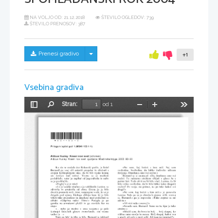
NA VOLJO OD:
21.12.2018
ŠTEVILO OGLEDOV: 739
ŠTEVILO PRENOSOV: 387
Skrij/prikaži meni
Prenesi gradivo
+1
Vsebina gradiva
Stran:
od 1
Preklopi
Najdi
Pomanjšaj
Povečaj
Orodja
stransko
vrstico
*M04110314*    
Priloga k izpitni p oli 1
(M041-103-1-1 )
A l dous  Huxl e y: Kr asni no vi svet 
(odlomek) 
Ald ous  H uxle y :  Krasni  no vi  svet.  Ljubljan a:  Mla di nska  knjiga,  200 3.  9 0–9 3  
Ko     sta     se     vračala     čez     Rok avski     preliv,     je     hotel     
» Ne                     ve m,                     kaj                    hočeš                    s                    tem                    reči.                    Saj                    sem                    
Bernard         po         vsej         sili         ustaviti         propeler         in         obviseti         s         
svobodna.                 Svobodna,                 da                 lahko                 čudovito                 uživam                  
svojim         helikopterjem         tako,         da         bi         bili         vijaki         komaj         
življenje. Dandanes smo vsi srečni.« 
sto                       čevljev                       nad                       valovi.                       Vreme                       se                       je                       medtem                       
Bernard    se    je    zasmejal.    »D a,    dandanes    smo    vsi    
poslabšalo,       veter       je       zapihal       od       jugozahoda       in       nebo       
srečni.           To           začnemo           otrokom            vbijati           v           glavo           že           s           
se je  pooblačilo. 
petimi   leti.   Toda   ali   ti   ne   bi   bilo   všeč,   Lenina,   če   bi   
» Poglej!« ji je rekel. 
bila    toliko    svobodna,    da    bi    bila    lahko    kako    drugače    
»To   je   vendar   strašno,«   je   v zkliknila   Lenina,   se   
srečna?        Po        svoje,        na        primer,        ne        pa        tako        kakor        vsi        
zdrznila               in               umaknila               od               okna.               Groza               jo               je               bilo               
drugi?« 
drveče  praznote  noči,  črne,  razpenjene  vode,  ki  se  je  
» Ne           ve m,           kaj          hočeš          s          tem          reči, «          je          ponovila          
dvigala        pod        njima,        bledega        obličja        lune,        ki        je        bilo        
Lenina.    Nato    pa    se    je    obrnila    k    njemu.     » Oh,     vrniva    
videti    tako    prepadeno    in    zmedeno     med    podečimi    se    
se,        Bernard,«         ga        je        zaprosila.        »Tako        zoprno        se         mi        
oblaki.                      »Odpriva                      radio!                      Hitro!«                      Posegla                      je                      po                      
zdi tu.« 
gu mbu           na           ar maturni           plošči           in           ga           zavrtela           kar           na           
» Ali nisi rada z menoj?« 
slepo. 
» Seveda  se m,  Bernard.  Samo  ne  tu,   kjer  je  tako  
» ...               nebo               je               modro               v               srcu               tvojem, «               je               pelo               
strašno.« 
šestnajst                falzetnih                glasov                
,                »in                vreme                 
»Mislil     sem,     da     bova     tu     bolj     ...     bolj     skupaj,     ko     
tremolando
vedno je  ...« 
vidiva   samo   morje   in   mesec.   Bolj   skupaj,   kakor   sva   
Nato    pa    hrk!    in    tiho    je    bilo.    Bernard    je    izklopil    
v  gneči, ali celo v moji sobi. Ali tega ne razumeš? « 