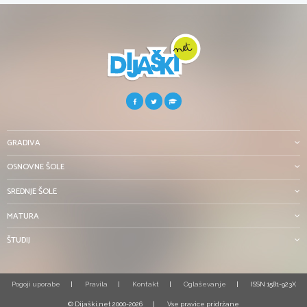
GRADIVA
OSNOVNE ŠOLE
SREDNJE ŠOLE
MATURA
ŠTUDIJ
Pogoji uporabe
Pravila
Kontakt
Oglaševanje
ISSN 1581-923X
© Dijaški.net 2000-2026
Vse pravice pridržane