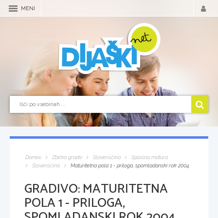
MENI
Domov
Zbirka gradiv
Slovenščina
Splošna matura
Slovenščina
Maturitetna pola 1 - priloga, spomladanski rok 2004
GRADIVO:
MATURITETNA
POLA 1 - PRILOGA,
SPOMLADANSKI ROK 2004