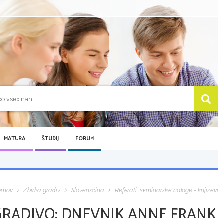
MATURA
ŠTUDIJ
FORUM
omov
Zbirka gradiv
Slovenščina
Referati, seminarske naloge - književ
GRADIVO:
DNEVNIK ANNE FRANK 