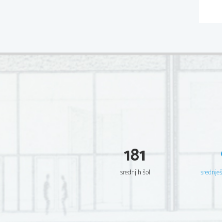
181
srednjih šol
srednje