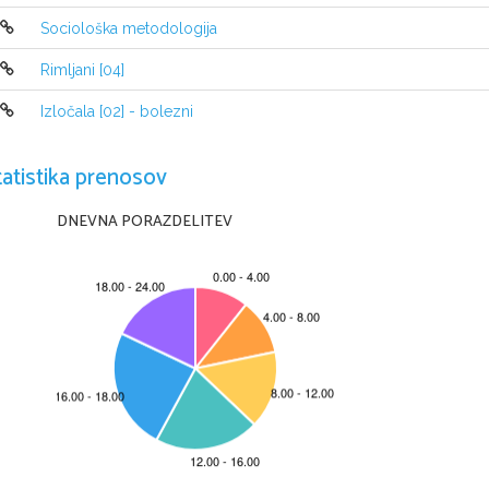
Sociološka metodologija
Rimljani [04]
Izločala [02] - bolezni
tatistika prenosov
DNEVNA PORAZDELITEV
•
Družina Van Daan: Peter, gospod in gosp