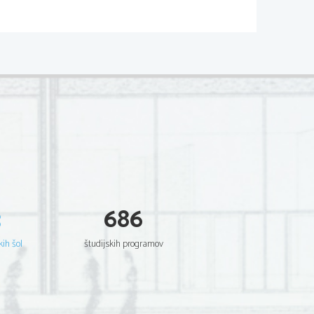
3
686
kih šol
študijskih programov