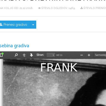
NA VOLJO OD:
21.12.2018
ŠTEVILO OGLEDOV: 1469
ŠTEVILO PRENOS
Skrij/prikaži meni
Prenesi gradivo
sebina gradiva
DNEVNIK ANNE 
Stran:
od 11
Preklopi
Najdi
Nazaj
Naprej
Pomanjšaj
Povečaj
stransko
FRANK
vrstico