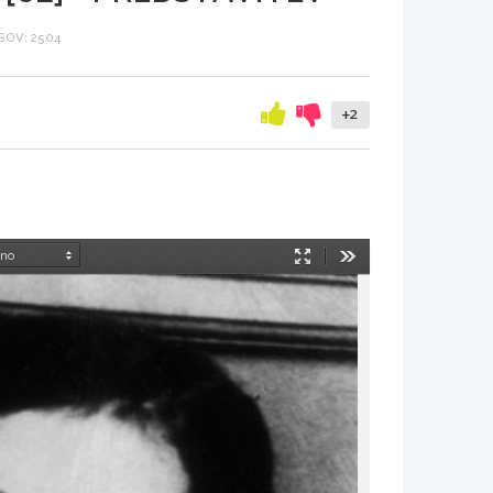
OV: 2504
+2
Način
Orodja
predstavitve