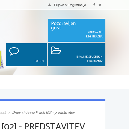
Prijava ali registracija
Pozdravljen
gost
PRIJAVA ALI
REGISTRACIJA
ISKALNIK ŠTUDIJSKIH
FORUM
PROGRAMOV
nost
Dnevnik Anne Frank [02] - predstavitev
[02] - PREDSTAVITEV