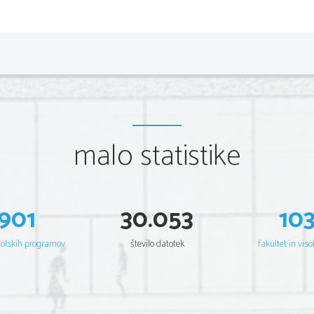
malo statistike
901
30.053
10
šolskih programov
število datotek
fakultet in viso