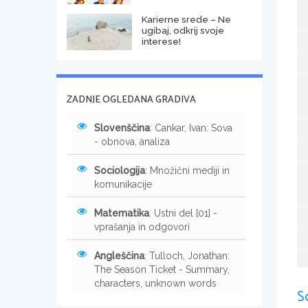
Karierne srede – Ne
ugibaj, odkrij svoje
interese!
ZADNJE OGLEDANA GRADIVA
Slovenščina
: Cankar, Ivan: Sova
- obnova, analiza
Sociologija
: Množični mediji in
komunikacije
Matematika
: Ustni del [01] -
vprašanja in odgovori
Angleščina
: Tulloch, Jonathan:
The Season Ticket - Summary,
characters, unknown words
S