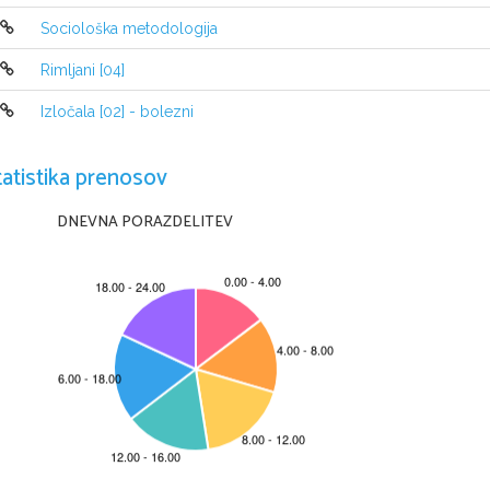
obnašal do deklice, ki jo je imel rad.
Sociološka metodologija
Rimljani [04]
Izločala [02] - bolezni
tatistika prenosov
DNEVNA PORAZDELITEV