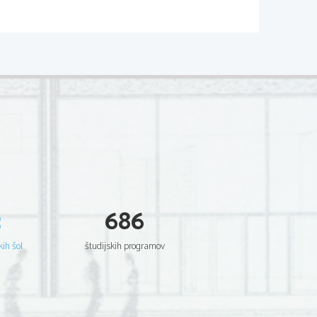
3
686
kih šol
študijskih programov