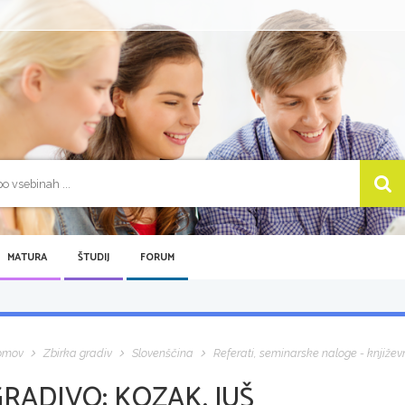
MATURA
ŠTUDIJ
FORUM
omov
Zbirka gradiv
Slovenščina
Referati, seminarske naloge - književ
GRADIVO:
KOZAK, JUŠ