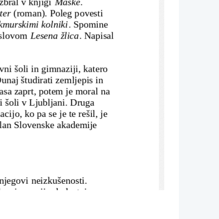
zbral v knjigi 
Maske
. 
ter
 (roman). Poleg povesti 
kmurskimi kolniki
. Spomine 
aslovom
 Lesena žlica
. Napisal
ni šoli in gimnaziji, katero 
unaj študirati zemljepis in 
asa zaprt, potem je moral na 
 šoli v Ljubljani. Druga 
cijo, ko pa se je te rešil, je 
 član Slovenske akademije 
njegovi neizkušenosti. 
ako si v svoji mladostni 
av tako se ni mogel na 
pako in se grdo oziroma grobo 