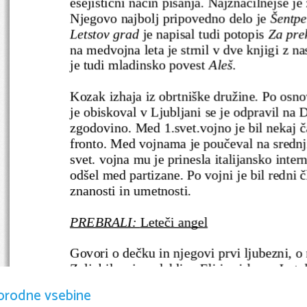
esejistični način pisanja. Najznačilnejše je 
Njegovo najbolj pripovedno delo je 
Šentpe
Letstov grad
 je napisal tudi potopis 
Za pre
na medvojna leta je strnil v dve knjigi z n
je tudi mladinsko povest 
Aleš.
Kozak izhaja iz obrtniške družine. Po osnov
je obiskoval v Ljubljani se je odpravil na D
zgodovino. Med 1.svet.vojno je bil nekaj č
fronto. Med vojnama je poučeval na srednji
svet. vojna mu je prinesla italijansko interna
odšel med partizane. Po vojni je bil redni
znanosti in umetnosti.
PREBRALI: 
Leteči angel
Govori o dečku in njegovi prvi ljubezni, o 
Zaljubil se je v deklico Eli iz cirkusa. In t
neizkušenosti ni znal pomagati iz krize. Pr
orodne vsebine
nikogar  ̋nasloniti ̋. Napravil je veliko na