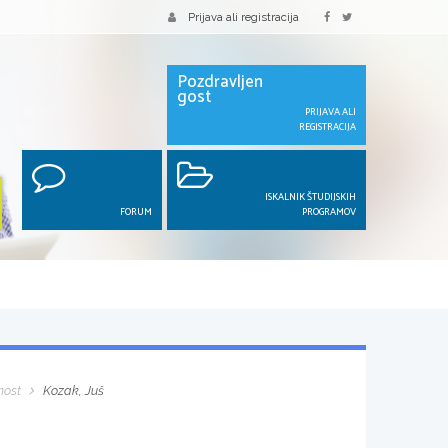
Prijava ali registracija
Pozdravljen
gost
PRIJAVA ALI
REGISTRACIJA
ISKALNIK ŠTUDIJSKIH
FORUM
PROGRAMOV
nost
Kozak, Juš