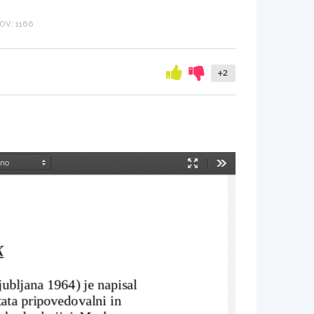
V: 1166
+2
Način
Orodja
predstavitve
k
jubljana 1964) je napisal 
tata pripovedovalni in 