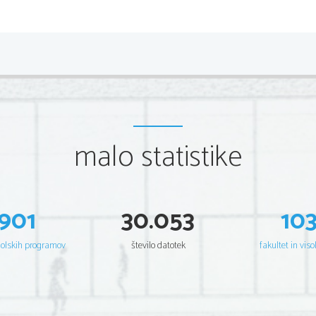
malo statistike
901
30.053
10
šolskih programov
število datotek
fakultet in viso