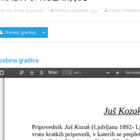
NA VOLJO OD:
21.12.2018
ŠTEVILO OGLEDOV: 533
ŠTEVILO PRENOSO
Skrij/prikaži meni
Prenesi gradivo
sebina gradiva
Stran:
od 1
Preklopi
Najdi
Nazaj
Naprej
Pomanjšaj
Povečaj
stransko
vrstico
Juš Koza
Pripovednik 
Juš Kozak
 (Ljubljana 1892- L
vrsto kratkih pripovedi, v katerih se preple