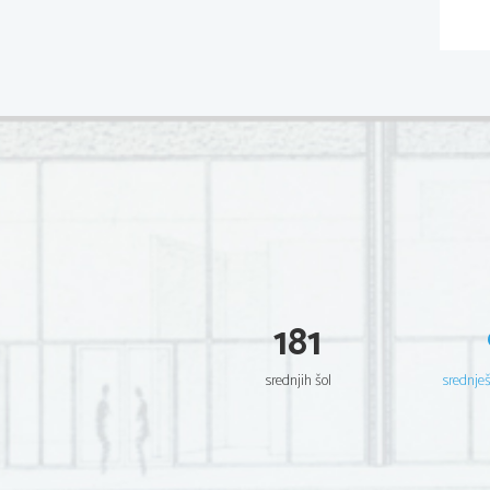
181
srednjih šol
srednje