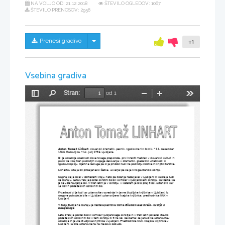
NA VOLJO OD:
21.12.2018
ŠTEVILO OGLEDOV: 1067
ŠTEVILO PRENOSOV: 2956
Skrij/prikaži meni
Prenesi gradivo
+1
Vsebina gradiva
Stran:
od 1
Preklopi
Najdi
Pomanjšaj
Povečaj
Orodja
stransko
vrstico
Anton Tomaž Linhart
, slovenski dramatik, pesnik, zgodovinar in šolnik, * 11. december 
1756, Radovljica, † 14. julij 1795, Ljubljana.
Bil je osrednja osebnost slovenskega preporoda, prvi izraziti meščan v slovenski kulturi in 
pionir na vsaj treh področjih svojega delovanja: v dramatiki, gledališki umetnosti in 
zgodovinopisju, izjemne zasluge pa si je pridobil tudi na področju šolstva in knjižničarstva.
Linhartov oče je bil priseljenec s Češke, ukvarjal pa se je z nogavičarsko obrtjo.
Najprej se je šolal v domačem kraju, nato pa šolanje nadaljeval v Ljubljani in kasneje tudi 
na Dunaju. Leta 1786 je postal okrožni šolski komisar v ljubljanskem okrožju. Zavzemal se
je za ustanavljanje šol. V treh letih je v okrožju, v katerem je bilo prej 9 šol, ustanovil kar 
18 novih podeželskih osnovnih šol. 
Prizadeval si je tudi za ustanovitev osrednje in javne študijske knjižnice v Ljubljani. Iz 
njegove pobude je bila v Ljubljani ustanovljena licejska knjižnica, predhodnica NUK v 
Ljubljani.
V času študija na Dunaju je nastala pesniška zbirka 
Blumen aus Krain- Cvetje s 
Kranjskega
Leta 1786 je postal šolski komisar ljubljanskega okrožja in v treh letih povečal število 
podeželskih osnovnih šol v tem okrožju iz 9 na 18. Zavzemal se je tudi za ustanovitev 
osrednje in javne študijske knjižnice v Ljubljani. Predhodnica NUK, licejska knjižnica v 
Ljubljani, je bila ustanovljena na njegovo pobudo.