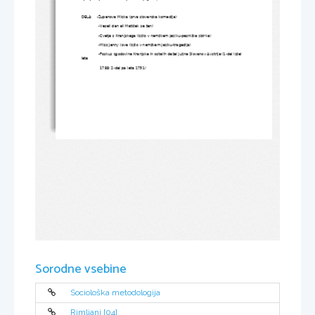
DELA:    -Županova Micka (prva slovenska komedija)
               -Veseli dan ali Matiček se ženi
               -Cvetje s Kranjskega (izšlo v nemškem jeziku-pesniška zbirka)
               -Miss Jenny love (izšlo v nemškem jeziku-tragedija)
               -Poskus zgodovine Kranjske in ostalih dežel južne Slovanov Avstrije (1-del izšel 
leta
                1788; 2-del pa leta 1791)                            
Sorodne vsebine
Sociološka metodologija
Rimljani [04]