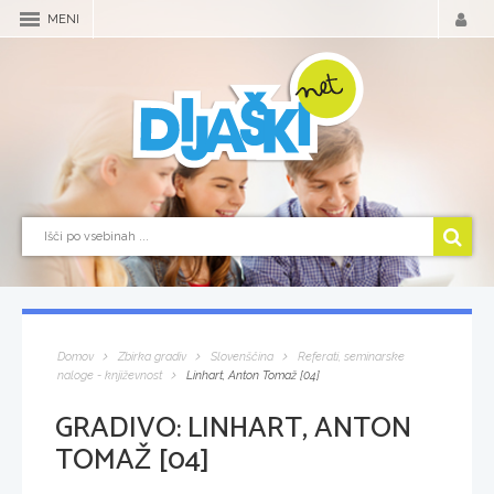
MENI
Domov
Zbirka gradiv
Slovenščina
Referati, seminarske
naloge - književnost
Linhart, Anton Tomaž [04]
GRADIVO:
LINHART, ANTON
TOMAŽ [04]