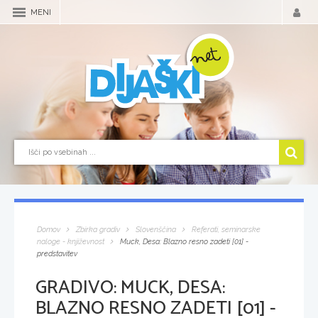
MENI
Domov
Zbirka gradiv
Slovenščina
Referati, seminarske
naloge - književnost
Muck, Desa: Blazno resno zadeti [01] -
predstavitev
GRADIVO:
MUCK, DESA:
BLAZNO RESNO ZADETI [01] -