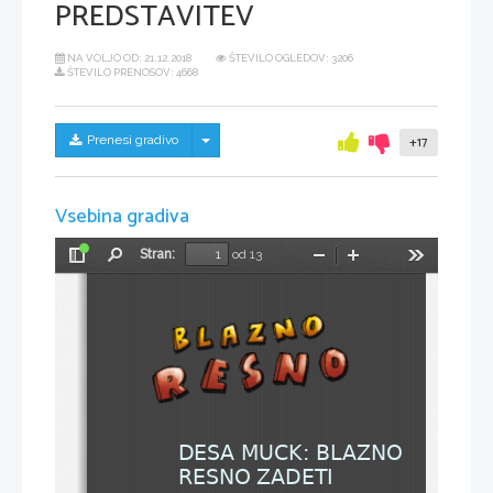
PREDSTAVITEV
NA VOLJO OD:
21.12.2018
ŠTEVILO OGLEDOV: 3206
ŠTEVILO PRENOSOV: 4668
Skrij/prikaži meni
Prenesi gradivo
+17
Vsebina gradiva
Stran:
od 13
Preklopi
Najdi
Pomanjšaj
Povečaj
Orodja
stransko
vrstico
DESA MUCK: BLAZNO 
RESNO ZADETI