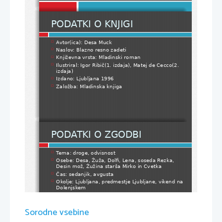
PODATKI O KNJIGI
Avtor(ica): Desa Muck

Naslov: Blazno resno zadeti

Književna vrsta: Mladinski roman

Ilustriral: Igor Ribič(1. izdaja), Matej de Cecco(2. 

izdaja)
Izdano: Ljubljana 1996

Založba: Mladinska knjiga

PODATKI O ZGODBI
Tema: droge, odvisnost

Osebe: Desa, Žuža, Dolfi, Lena, soseda Rezka, 

Desin mož, Žužina starša Mirko in Cvetka
Čas: sedanjik, avgusta

Okolje: Ljubljana, predmestje Ljubljane, vikend na 

Dolenjskem
Sorodne vsebine