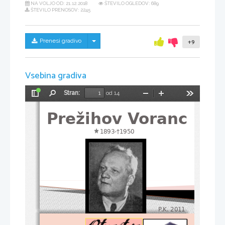
NA VOLJO OD:
21.12.2018
ŠTEVILO OGLEDOV: 689
ŠTEVILO PRENOSOV: 2245
Skrij/prikaži meni
Prenesi gradivo
+9
Vsebina gradiva
Stran:
od 14
Preklopi
Najdi
Pomanjšaj
Povečaj
Orodja
stransko
Prežihov Voranc
vrstico
1893-†1950
P.K. 2011