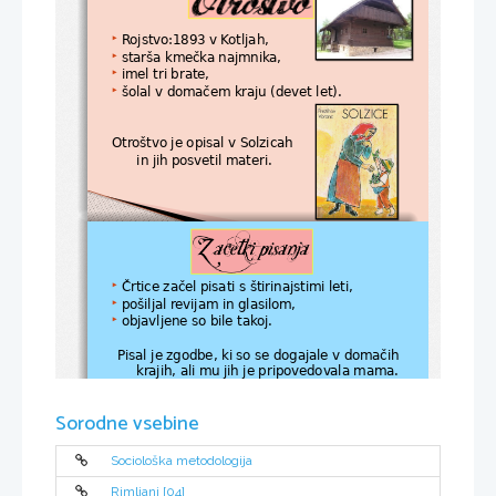
Rojstvo:1893 v Kotljah, 

starša kmečka najmnika,

imel tri brate,

šolal v domačem kraju (devet let).

Otroštvo je opisal v Solzicah 
in jih posvetil materi.
Črtice začel pisati s štirinajstimi leti,

pošiljal revijam in glasilom,

objavljene so bile takoj.

Pisal je zgodbe, ki so se dogajale v domačih   
 krajih, ali mu jih je pripovedovala mama.
Sorodne vsebine
Sociološka metodologija
Rimljani [04]