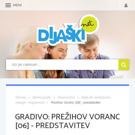
MENI
Domov
Zbirka gradiv
Slovenščina
Referati, seminarske
naloge - književnost
Prežihov Voranc [06] - predstavitev
GRADIVO:
PREŽIHOV VORANC
[06] - PREDSTAVITEV