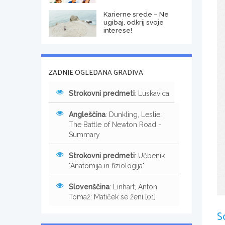
Karierne srede – Ne
ugibaj, odkrij svoje
interese!
ZADNJE OGLEDANA GRADIVA
Strokovni predmeti
: Luskavica
Angleščina
: Dunkling, Leslie:
The Battle of Newton Road -
Summary
Strokovni predmeti
: Učbenik
"Anatomija in fiziologija"
Slovenščina
: Linhart, Anton
Tomaž: Matiček se ženi [01]
S