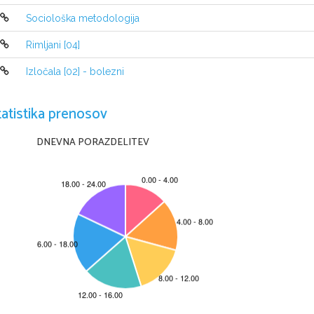
opazovalci, včasih pa po besedah pesnika de
Sociološka metodologija
pristop je včasih iskanje Boga, norčevanje i
Rimljani [04]
neaktivnosti, odsotnosti. Nekateri vse skupaj
Racina so različno interpretirane, postavljen
Izločala [02] - bolezni
osovraženi, zaprošeni za slaba in dobra deja
krivice, uživali ob njih in si na koncu delili
tatistika prenosov
smisel tragedije v boju med bogovi in člove
obračajo svojemu Bogu: Tezej Neptonu, Hipol
DNEVNA PORAZDELITEV
Ljubezen in čustva sta v zgodbi prikazani ko
črpal gradivo, je v grških zgodbah iz mesta 
Zgodba poveličuje Afrodito, v njej so vsi, t
Fedra je poskušala potešiti svojo strast, zaš
nerazumna dejanja naj bi bila v krvi. Mati Fe
2