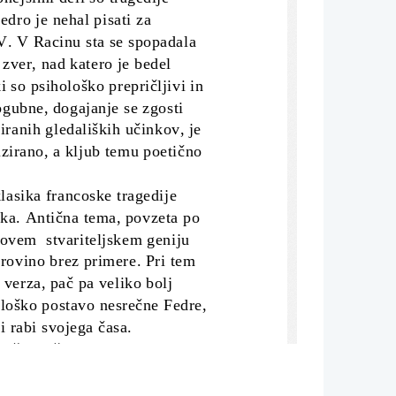
edro je nehal pisati za 
V. V Racinu sta se spopadala 
 zver, nad katero je bedel 
 so psihološko prepričljivi in
ogubne, dogajanje se zgosti 
iranih gledaliških učinkov, je 
zirano, a kljub temu poetično 
                                   
lasika francoske tragedije  
ka. Antična tema, povzeta po 
novem  stvariteljskem geniju 
trovino brez primere. Pri tem 
verza, pač pa veliko bolj 
tološko postavo nesrečne Fedre,
i rabi svojega časa.
vprašanje človekovega  
m njegove svobode. V 
 bi bili večkrat le nemi 