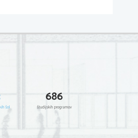
N RACINU 
 mati naj bi občevala z 
so pripravljeni storiti vse, da
3
686
kih šol
študijskih programov