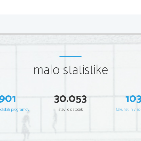
BESEDE O FEDRI I
strasti  prestopila meje dovoljenega. Fedrina
bikom, v katerega se je zaljubila.
Racin moč Afrodite prikaže v junakih, kateri 
bi izpolnili svoje želje.
malo statistike
901
30.053
10
šolskih programov
število datotek
fakultet in viso