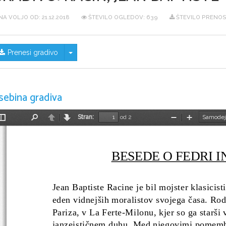
NA VOLJO OD:
21.12.2018
ŠTEVILO OGLEDOV: 639
ŠTEVILO PRENOS
Skrij/prikaži meni
Prenesi gradivo
sebina gradiva
Stran:
od 2
Preklopi
Najdi
Nazaj
Naprej
Pomanjšaj
Povečaj
stransko
vrstico
BESEDE O FEDRI I
Jean Baptiste Racine je bil mojster klasicist
eden vidnejših moralistov svojega časa. Rodi
Pariza, v La Ferte-Milonu, kjer so ga starši 
janzeističnem duhu. Med njegovimi pomembne