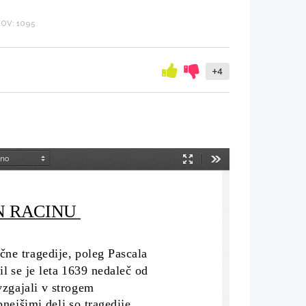
OV: 1095
+4
Način
Orodja
predstavitve
N RACINU 
ične tragedije, poleg Pascala 
l se je leta 1639 nedaleč od 
vzgajali v strogem 
jšimi deli so tragedije 