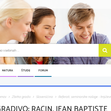
MATURA
ŠTUDIJ
FORUM
omov
Zbirka gradiv
Slovenščina
Referati, seminarske naloge - književ
GRADIVO:
RACIN, JEAN BAPTISTE