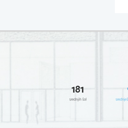
181
srednjih šol
srednje