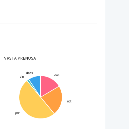
lijo usodo junakov. Novejši 
z miselnosti o Bogu iz božje 
 pripisujejo usodi. Tragedije 
e v različne čase. Bogovi so 
nja. Bogovi naj bi dopuščali 
 pravico do kazni. Racin vidi 
kom. Fedrini junaki se 
it Dioni in Aricia Afroditi. 
VRSTA PRENOSA
t slabost. Osnova, iz katere je
Trazana.
udi plemeniteži nemočni. 
la pa je v težave. Osnova za 
dre je tudi za potešitev 