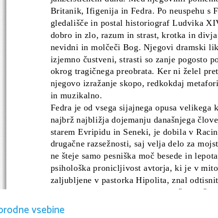
Britanik, Ifigenija in Fedra. Po neuspehu s F
gledališče in postal historiograf Ludvika XI
dobro in zlo, razum in strast, krotka in divja
nevidni in molčeči Bog. Njegovi dramski liki
izjemno čustveni, strasti so zanje pogosto p
okrog tragičnega preobrata. Ker ni želel pret
njegovo izražanje skopo, redkokdaj metafori
in muzikalno.                                                 
Fedra je od vsega sijajnega opusa velikega k
najbrž najbližja dojemanju današnjega člove
starem Evripidu in Seneki, je dobila v Raci
drugačne razsežnosti, saj velja delo za mojs
ne šteje samo pesniška moč besede in lepota 
psihološka pronicljivost avtorja, ki je v mi
zaljubljene v pastorka Hipolita, znal odtisnit
Kot vse velike tragedije zastavlja  ̋Fedra ̋ 
končnega smotra in njegov problem: proble
orodne vsebine
tragediji so pogosto omenjeni Bogovi. Ti naj