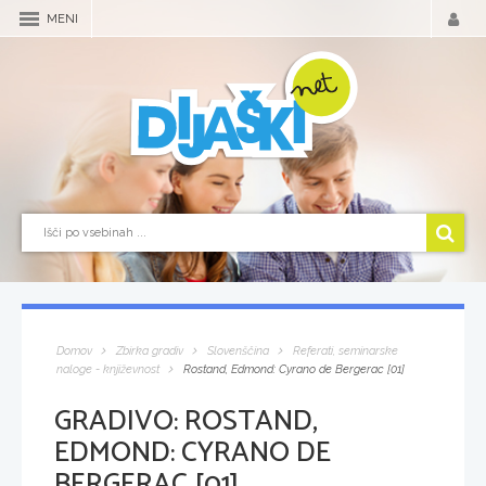
MENI
Domov
Zbirka gradiv
Slovenščina
Referati, seminarske
naloge - književnost
Rostand, Edmond: Cyrano de Bergerac [01]
GRADIVO:
ROSTAND,
EDMOND: CYRANO DE
BERGERAC [01]