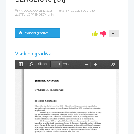
NA VOLJO OD:
21.12.2018
ŠTEVILO OGLEDOV: 780
ŠTEVILO PRENOSOV: 2583
Skrij/prikaži meni
Prenesi gradivo
+1
Vsebina gradiva
Stran:
od 4
Preklopi
Najdi
Pomanjšaj
Povečaj
Orodja
stransko
vrstico
EDMOND ROSTAND
CYRANO DE BERGERAC
EDMOND ROSTAND:
Edmond Rostand je bil rojen leta 1868 v Marseillesu. Njegova mladost je potekala v 
znamenju izrednega poraza, ki so ga Francozi doživeli leta 1870 in se iz njega zlepa niso 
mogli skopati.
Rostand se je s svojim literarnim delom poskušal bojevati zoper posledice, ki jih je 
leto 1870 zapustilo v francoskem kulturnem ozračju. Ni bil ne realist ne simbolist ne 
dekadent, ukvarjal se ni z nikakršno modno smerjo. Zadal si je za nalogo: oživiti staro 
francosko klasiko v romantični preobleki. Danes pravimo da je bil neoromantik.
28. decembra 1897 so v gledališču Saint Martin v Parizu uprizorili »heroično 
komedijo« v petih dejanjih z naslovom Cyrano de Bergerac. Rostand je doživel veličasten 
uspeh. Cyrano de Bergerac je pomenil konec zmede na francoskih odrih in začetek nove, 
jasne galske, kartezijanske gledališke omike. Napisal je še nekaj dram, vendar nobena ni 
požela toliko uspeha, kot Cyrano de Bergerac. Vseeno pa sta Rostanda vse življenje 
spremljala čast in slava. Umrl je razmeroma mlad, leta 1918.