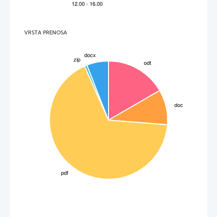
pelje naravnost v boj zraven pa deklamira: »to so gaskonjski kadeti, Castel – Jaloux jim 
glavar, pretepači, bahači napeti...
PETO DEJANJE: CYRANO NOVIČAR
Petnajst let pozneje, leta 1655. Samostanski vrt sester Svetega križa v Parizu.
Roksana žaluje za Kristjanom.  Vsako soboto je prihajala v samostan.
VRSTA PRENOSA
Cyrano-ja so smrtno poškodovali, ko je ležal na smrtni postelji, je Roksani prebral 
pisma, ki jih je pošiljal, ta pisma je bral tako lepo, s takim glasom, kot ji je neke noči v temi 
šepetal na balkonu, takrat Roksana spozna, da je Cyrano pošiljal vse pisma, in da jo v resnici 
on ljubi.
OZNAKA OSEB: 