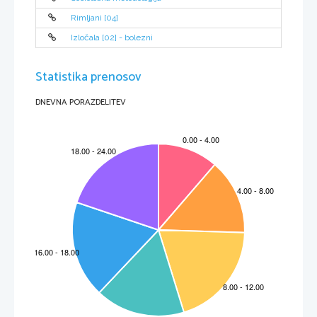
Cyrano jim pripoveduje o boju, Kristijan, pa se ves čas norčuje z njegovega nosu, 
dokler mu Cyrano ne pove, da je Roksanin bratranec. Cyrano mu ponudi pomoč, pri pisanju 
pesem in pisem Roksani. 
Rimljani [04]
Izločala [02] - bolezni
Statistika prenosov
DNEVNA PORAZDELITEV
TRETJE DEJANJE: ROKSANIN POLJUB
Majhen trg v nekdanjem Maraisu. Starinske hiše. Pogled v več uličic. Na desni Roksanina 
hiša in vrtni zid, prek katerega visi gostolisto vejevje.
Roksana vsa navdušena pripoveduje Cyranoju, kako se vedno bolj zaljublja v Kristjana in 
njegova pisma, ki so tako čustvene in polna ljubezni, vendar ni vedela, da je ta pisma pisal 
Cyrano.
Cyrano se skrije, ko pride Grof De Guchie, prišel je oznanjat, da večer s kadeti 
odrinejo v boj proti Špancem, Roksana zakriva svoje čustva, saj je vedela, da bo Kristjan tudi 
odšel.
Večer v trdi temi, se Cyrano in Kristjan odpravita na Roksanin balkon, da bi se 
Kristjan poslovil, vendar se je na nevednost Roksane poslavljal Cyrano. Še isti večer se 
Kristjan in Roksana vzameta. Takoj po kratkotrajnem obredu, se kadeti napotijo v boj, z njimi
pa tudi Cyrano in Kristjan. 
ČETRTO DEJANJE: GASKONSJI KADETI
Postojanka Carbonove stotnije pri oblegi Arrasa.
Kadeti spijo, vsi utrujeni od vojne in od lakoti. Cyrano pa vsak dan piše pismo Roksani, zato 
vsak dan tvega življenje saj mora mimo Španskih vojakov, da lahko odpošlje pismo. Cyrano 
bodri druge kadete, vendar so vsi izmučeni od gladu. 
Kadeti se pripravljajo na boj, ko zagledajo približujočo se kočijo, za katero ugotovijo, 
da je od Kralja poslana, ko kočija prispe iz nje skoči Roksana,  so vsi osupli. Roksana se 
odloči ostati in bojevati z ostalimi kadeti. Poskrbi in nahrani vse kadete. 
Kristjan po pogovoru z Roksano ugotovi, da se je zaljubila v Cyranojeva pisma in ne v
njega, to tudi pove Cyranoju. Ko Cyrano skuša Roksani povedati resnico, se zaslišijo streli, 
pod katerimi pade Kristjan. Vso osuplo Roksano odpeljejo na varno, Cyrano pa svoje kadete 