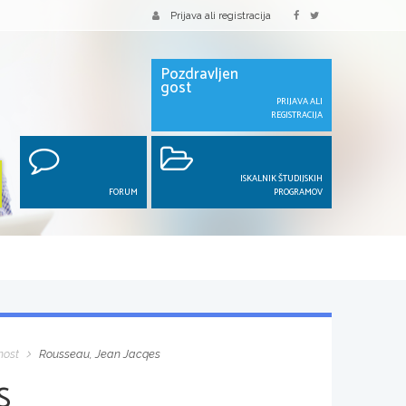
Prijava ali registracija
Pozdravljen
gost
PRIJAVA ALI
REGISTRACIJA
ISKALNIK ŠTUDIJSKIH
FORUM
PROGRAMOV
nost
Rousseau, Jean Jacqes
S