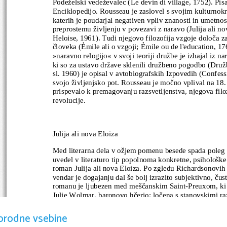
Podeželski vedeževalec (Le devin di village, 1752). Pisa
Enciklopedijo. Rousseau je zaslovel s svojim kulturnokr
katerih je poudarjal negativen vpliv znanosti in umetnos
preprostemu življenju v povezavi z naravo (Julija ali nov
Heloise, 1961). Tudi njegovo filozofija vzgoje določa 
človeka (Ẻmile ali o vzgoji; Ẻmile ou de l'education, 176
»naravno relogijo« v svoji teoriji družbe je izhajal iz n
ki so za ustavo države sklenili družbeno pogodbo (Druž
sl. 1960) je opisal v avtobiografskih Izpovedih (Confess
svojo življenjsko pot. Rousseau je močno vplival na 18. i
prispevalo k premagovanju razsvetljenstva, njegova filo
revolucije. 
Julija ali nova Eloiza
Med literarna dela v ožjem pomenu besede spada poleg R
uvedel v literaturo tip popolnoma konkretne, psihološk
roman Julija ali nova Eloiza. Po zgledu Richardsonovih d
vendar je dogajanju dal še bolj izrazito subjektivno, ču
romanu je ljubezen med meščanskim Saint-Preuxom, ki je
Julie Wolmar, baronovo hčerjo; ločena s stanovskimi raz
meščanskemu zakonu, ohranjata idealno ljubezen do Juli
ogrodje za ideje, čustva, razpravljanje o družbi, morali 
orodne vsebine
kritizira sodobno plemiško-meščansko kulturo, namesto 