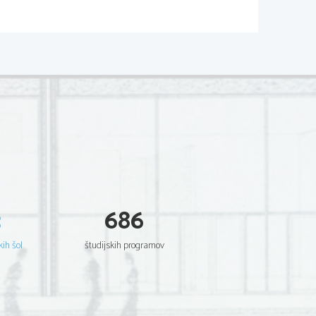
3
686
kih šol
študijskih programov