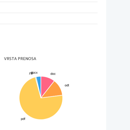
stva, strasti, individualizma, ljubezen
a od družbe in celo smrti. 
tno in nesrečno ljubezensko zgodbo 
er Eloizo, nečakinjo kanonika 
VRSTA PRENOSA