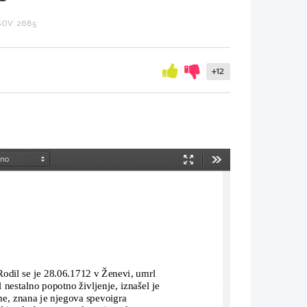
OV: 2685
+12
Način
Orodja
predstavitve
. Rodil se je 28.06.1712 v Ženevi, umrl 
 nestalno popotno življenje, iznašel je
ame, znana je njegova spevoigra 