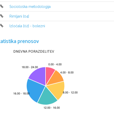
patriarhalnemu življenju. Še važnejši je v romanu kult ču
osrednjih junakov se kaže kot najvišja vrednota, močnejš
Sociološka metodologija
Roman ima v naslovu »nova«, ker je imel v mislih stras
Rimljani [04]
med Abelardom, znamenitim filozofom in tehnologom, t
Fulberta iz 12. stoletja.
Izločala [02] - bolezni
tatistika prenosov
DNEVNA PORAZDELITEV