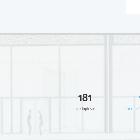
181
srednjih šol
srednje