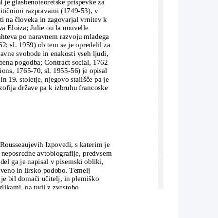
l je glasbenoteoretske prispevke za 
itičnimi razpravami (1749-53), v 
ti na človeka in zagovarjal vrnitev k 
a Eloiza; Julie ou la nouvelle 
zahteva po naravnem razvoju mladega 
2; sl. 1959) ob tem se je opredelil za 
aravne svobode in enakosti vseh ljudi, 
bena pogodba; Contract social, 1762 
ions, 1765-70, sl. 1955-56) je opisal 
n 19. stoletje, njegovo stališče pa je 
zofija države pa k izbruhu francoske 
ousseaujevih Izpovedi, s katerim je 
e neposredne avtobiografije, predvsem 
el ga je napisal v pisemski obliki, 
stveno in lirsko podobo. Temelj 
 bil domači učitelj, in plemiško 
likami, pa tudi z zvestobo 
jine smrti. Ta zgodba je v romanu 
in religiji; Rousseau skozi svoje junake
nje zagovarja vrnitev k preprostemu, 