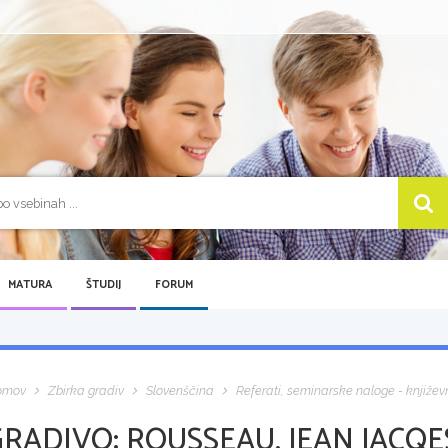
MATURA
ŠTUDIJ
FORUM
omov
Zbirka gradiv
Slovenščina
Referati, seminarske naloge - književ
GRADIVO:
ROUSSEAU, JEAN JACQE