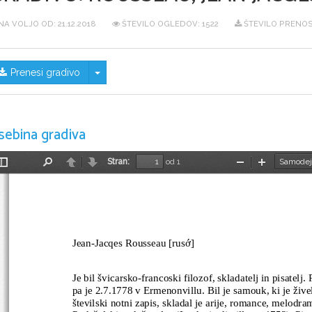
NA VOLJO OD:
21.12.2018
ŠTEVILO OGLEDOV: 1522
ŠTEVILO PRENOS
Skrij/prikaži meni
Prenesi gradivo
sebina gradiva
Stran:
od 1
Preklopi
Najdi
Nazaj
Naprej
Pomanjšaj
Povečaj
stransko
vrstico
Jean-Jacqes Rousseau [rusớ]
Je bil švicarsko-francoski filozof, skladatelj in pisatelj
pa je 2.7.1778 v Ermenonvillu. Bil je samouk, ki je živel
številski notni zapis, skladal je arije, romance, melodr