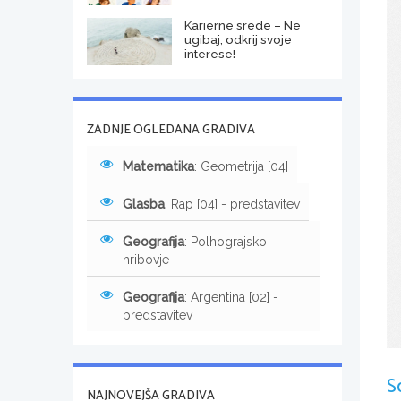
Karierne srede – Ne
ugibaj, odkrij svoje
interese!
ZADNJE OGLEDANA GRADIVA
Matematika
: Geometrija [04]
Glasba
: Rap [04] - predstavitev
Geografija
: Polhograjsko
hribovje
Geografija
: Argentina [02] -
predstavitev
S
NAJNOVEJŠA GRADIVA