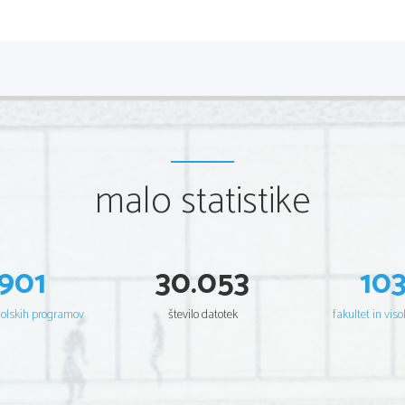
malo statistike
901
30.053
10
šolskih programov
število datotek
fakultet in viso