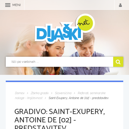
MENI
Domov
Zbirka gradiv
Slovenščina
Referati, seminarske
naloge - književnost
Saint-Exupery, Antoine de [02] - predstavitev
GRADIVO:
SAINT-EXUPERY,
ANTOINE DE [02] -
PREDSTAVITEV