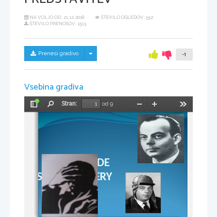
NA VOLJO OD:
21.12.2018
ŠTEVILO OGLEDOV: 552
ŠTEVILO PRENOSOV: 1513
Skrij/prikaži meni
Prenesi gradivo
-1
Vsebina gradiva
Stran:
od 9
Preklopi
Najdi
Pomanjšaj
Povečaj
Orodja
stransko
vrstico
ANTOINE DE 
SAINT-EXUPERY