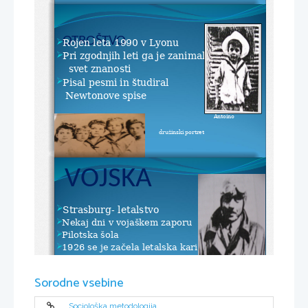
OTROŠTVO
Rojen leta 1990 v Lyonu

Pri zgodnjih leti ga je zanimal 

svet znanosti
Pisal pesmi in študiral 

Newtonove spise
Antoino 
kot otrok

družinski portret
VOJSKA
Strasburg- letalstvo

Nekaj dni v vojaškem zaporu

Pilotska šola

1926 se je začela letalska kariera

Dve leti poveljnik samotnega

letališča na Z Afrike
Sorodne vsebine
Ravnatelj južnoameriškega

letališča
Sociološka metodologija