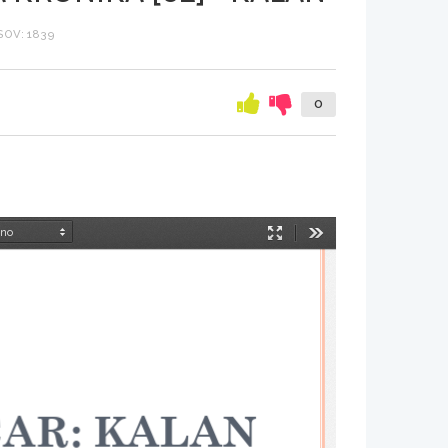
OV: 1839
0
Način
Orodja
predstavitve
ČAR: KALAN