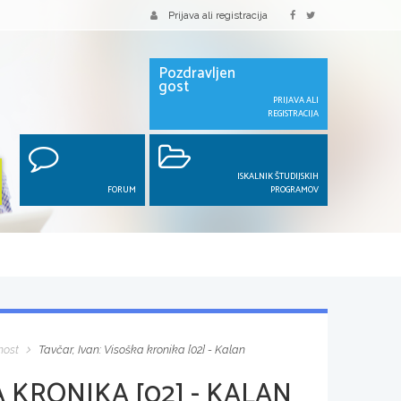
Prijava ali registracija
Pozdravljen
gost
PRIJAVA ALI
REGISTRACIJA
ISKALNIK ŠTUDIJSKIH
FORUM
PROGRAMOV
nost
Tavčar, Ivan: Visoška kronika [02] - Kalan
A KRONIKA [02] - KALAN