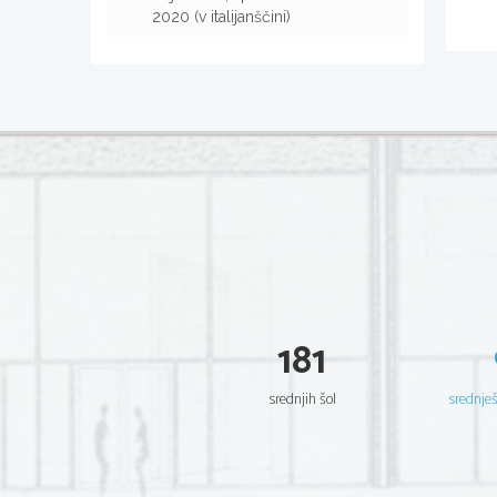
2020 (v italijanščini)
181
srednjih šol
srednje