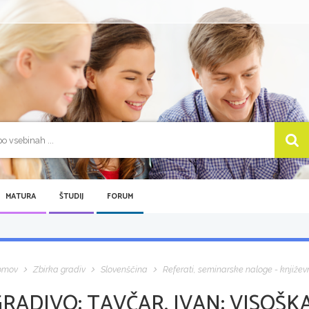
MATURA
ŠTUDIJ
FORUM
omov
Zbirka gradiv
Slovenščina
Referati, seminarske naloge - književ
GRADIVO:
TAVČAR, IVAN: VISOŠK