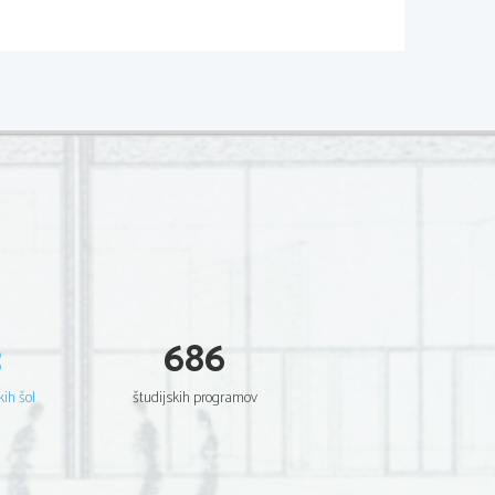
3
686
ne padla pipica
kih šol
študijskih programov
epli