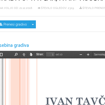
NA VOLJO OD:
21.12.2018
ŠTEVILO OGLEDOV: 2319
ŠTEVILO PRENOS
Skrij/prikaži meni
Prenesi gradivo
sebina gradiva
Stran:
od 10
Preklopi
Najdi
Nazaj
Naprej
Pomanjšaj
Povečaj
stransko
vrstico
IVAN TAV