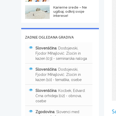
Karierne srede – Ne
ugibaj, odkrij svoje
interese!
ZADNJE OGLEDANA GRADIVA
Slovenščina
: Dostojevski,
Fjodor Mihajlovič: Zločin in
kazen [03] - seminarska naloga
Slovenščina
: Dostojevski,
Fjodor Mihajlovič: Zločin in
kazen [10] - tematika, osebe
Slovenščina
: Kocbek, Edvard:
Črna orhideja [02] - obnova,
osebe
S
Zgodovina
: Slovenci med