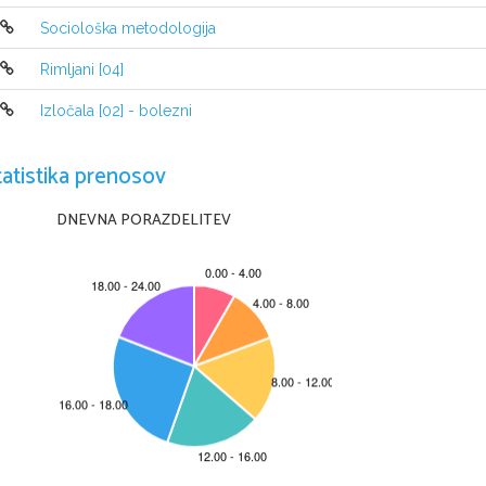
B
ESEDA
O
AVTORJU
Sociološka metodologija
Rodil se je leta 1851, v Poljan
Rimljani [04]

Izločala [02] - bolezni
Prva knjiga Dona Klara leta 1

tatistika prenosov
Bil je ljubljanski župan

DNEVNA PORAZDELITEV
Ustanovitelj Pisateljskega pod

Postal je odvetniški pripravnik

Umrl leta 1923 v Ljubljani
