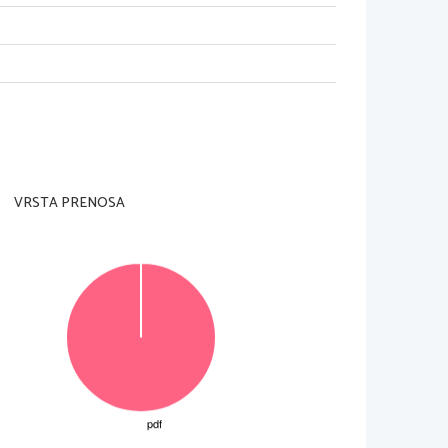
ah nad Škofjo Loko
872
VRSTA PRENOSA
pornega društva