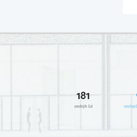
181
srednjih šol
srednje