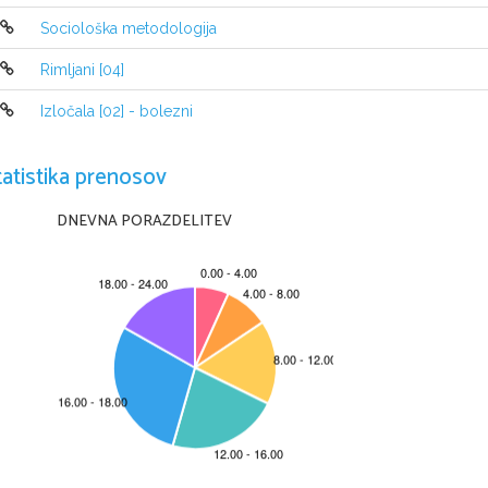
  ~Zadovoljni kranjc
Sociološka metodologija
  ~Moj spominik
Rimljani [04]
Izločala [02] - bolezni
tatistika prenosov
DNEVNA PORAZDELITEV