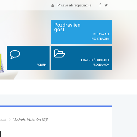
Prijava ali registracija
Pozdravljen
gost
PRIJAVA ALI
REGISTRACIJA
ISKALNIK ŠTUDIJSKIH
FORUM
PROGRAMOV
nost
Vodnik, Valentin [03]
]