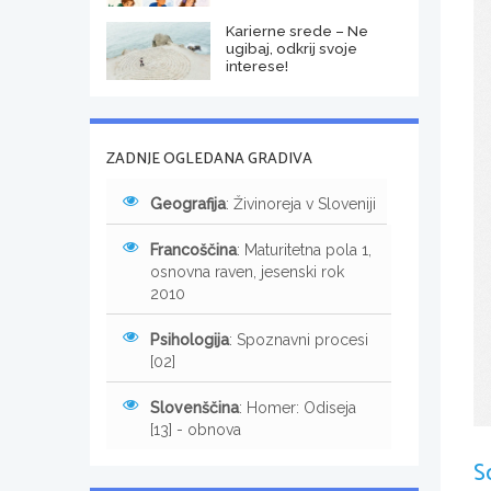
Karierne srede – Ne
ugibaj, odkrij svoje
interese!
ZADNJE OGLEDANA GRADIVA
Geografija
: Živinoreja v Sloveniji
Francoščina
: Maturitetna pola 1,
osnovna raven, jesenski rok
2010
Psihologija
: Spoznavni procesi
[02]
Slovenščina
: Homer: Odiseja
[13] - obnova
S