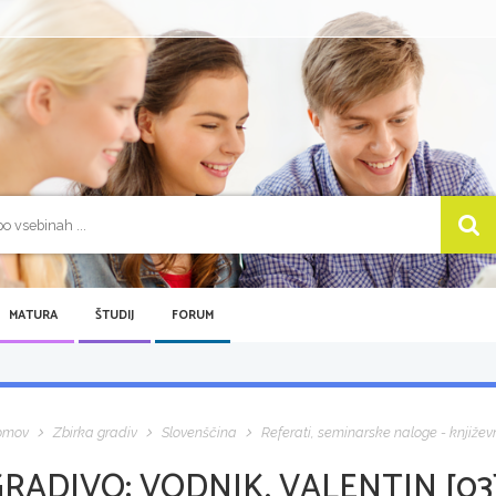
MATURA
ŠTUDIJ
FORUM
omov
Zbirka gradiv
Slovenščina
Referati, seminarske naloge - književ
GRADIVO:
VODNIK, VALENTIN [03