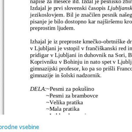
napise za mesece itd. Izdal je pesniško zbi
Izdajal je prvi slovenski časopis 
Ljubljansk
jezikoslovjem. Bil je značilen pesnik naše
pisanje je bilo dostopno kar najširšemu kr
preprostim ljudem.
Izhajal je iz preproste kmečko-obrtniške d
v Ljubljani je vstopil v frančiškanski red in
pridigar v Ljubljani in duhovnik na Sori, B
Koprivniku v Bohinju in nato spet v Ljublj
gimnazijski profesor, ko pa so prišli Francoz
gimnazije in šolski nadzornik.
DELA:
~Pesmi za pokušino
  ~Pesmi za brambovce
  ~Velika pratika
  ~Mala pratika
  ~Lublanske novice
  ~Kuharske bukve
orodne vsebine
  ~Babištvo