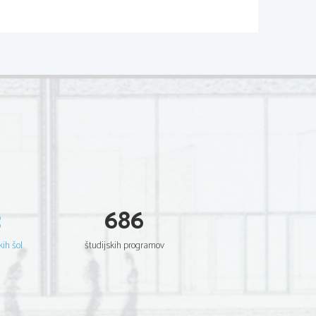
3
686
kih šol
študijskih programov