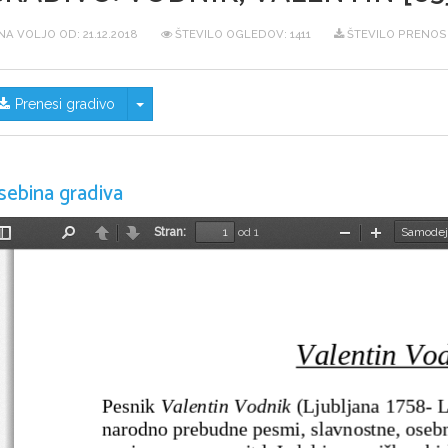
NA VOLJO OD:
21.12.2018
ŠTEVILO OGLEDOV: 1411
ŠTEVILO PRENOS
Skrij/prikaži meni
Prenesi gradivo
sebina gradiva
Stran:
od 1
Preklopi
Najdi
Nazaj
Naprej
Pomanjšaj
Povečaj
stransko
vrstico
Valentin Vo
Pesnik 
Valentin Vodnik
 (Ljubljana 1758- L
narodno prebudne pesmi, slavnostne, oseb