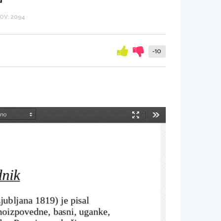
OV: 2094
-10
Način
Orodja
predstavitve
dnik
jubljana 1819) je pisal 
noizpovedne, basni, uganke, 