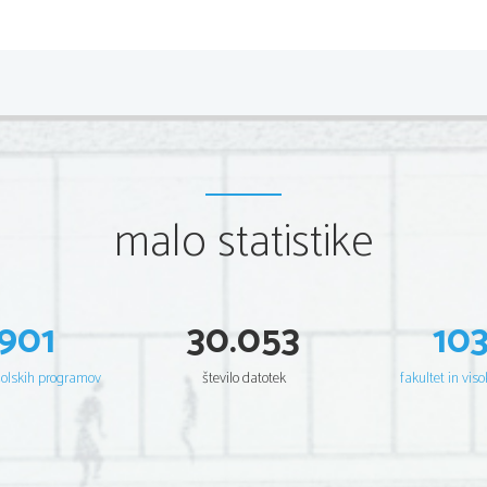
malo statistike
901
30.053
10
šolskih programov
število datotek
fakultet in viso