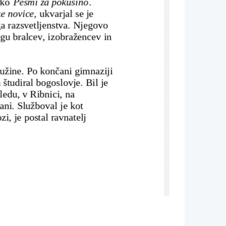
rko 
Pesmi za pokušino
. 
e novice, 
ukvarjal se je 
ga razsvetljenstva. Njegovo 
ogu bralcev, izobražencev in 
ružine. Po končani gimnaziji 
 študiral bogoslovje. Bil je 
ledu, v Ribnici, na 
ani. Služboval je kot 
i, je postal ravnatelj 