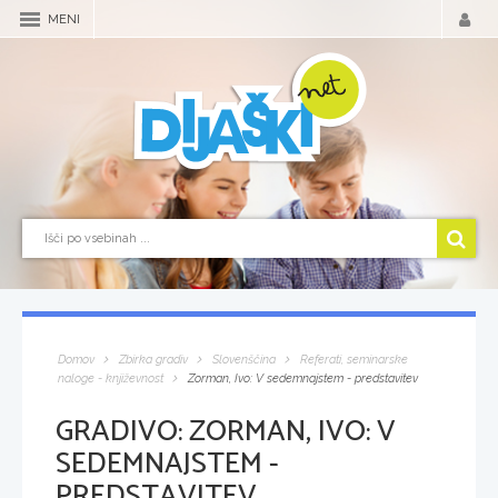
MENI
Domov
Zbirka gradiv
Slovenščina
Referati, seminarske
naloge - književnost
Zorman, Ivo: V sedemnajstem - predstavitev
GRADIVO:
ZORMAN, IVO: V
SEDEMNAJSTEM -
PREDSTAVITEV