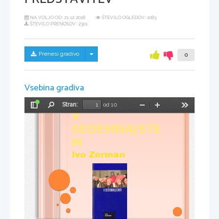
NA VOLJO OD:
21.12.2018
ŠTEVILO OGLEDOV: 1083
ŠTEVILO PRENOSOV: 2301
Skrij/prikaži meni
Prenesi gradivo
0
Vsebina gradiva
Stran:
od 10
Preklopi
Najdi
Pomanjšaj
Povečaj
Orodja
V 
stransko
vrstico
SEDEMNAJSTE
M
Ivo Zorman