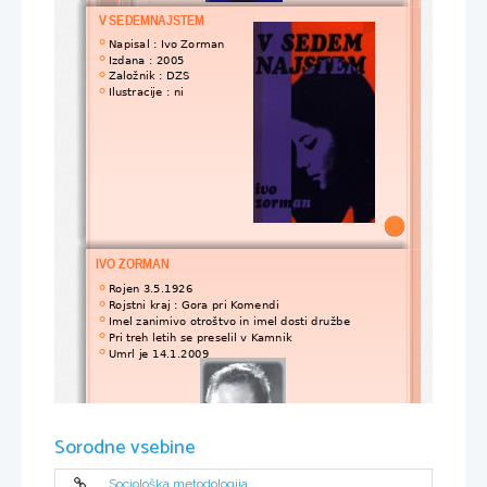
V SEDEMNAJSTEM
Napisal : Ivo Zorman

Izdana : 2005

Založnik : DZS

Ilustracije : ni 

IVO ZORMAN
Rojen 3.5.1926

Rojstni kraj : Gora pri Komendi

Imel zanimivo otroštvo in imel dosti družbe

Pri treh letih se preselil v Kamnik

Umrl je 14.1.2009

Sorodne vsebine
Sociološka metodologija