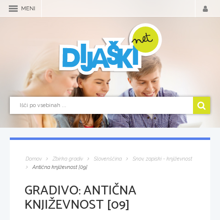
MENI
Domov
Zbirka gradiv
Slovenščina
Snov, zapiski - književnost
Antična književnost [09]
GRADIVO:
ANTIČNA
KNJIŽEVNOST [09]