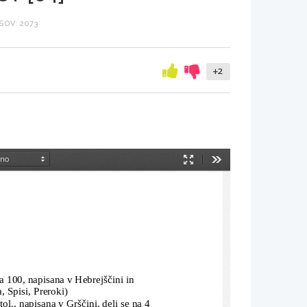
SOV: 2073
+2
Način
Orodja
predstavitve
ta 100, napisana v Hebrejščini in 
, Spisi, Preroki)
tol., napisana v Grščini, deli se na 4 