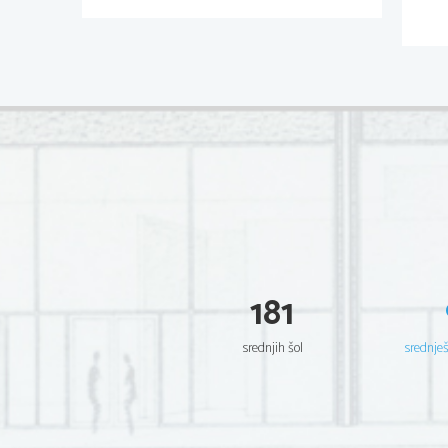
181
srednjih šol
srednje