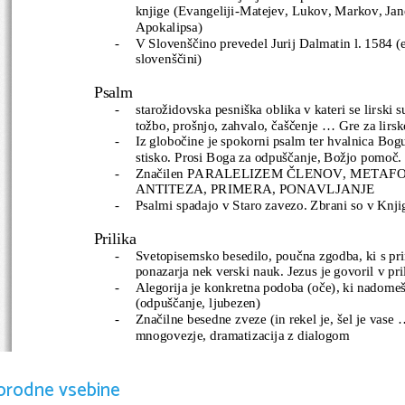
knjige (Evangeliji-Matejev, Lukov, Markov, Jan
Apokalipsa)
-
V Slovenščino prevedel Jurij Dalmatin l. 1584 (e
slovenščini)
Psalm
-
starožidovska pesniška oblika v kateri se lirski 
tožbo, prošnjo, zahvalo, čaščenje ... Gre za lirsk
-
Iz globočine je spokorni psalm ter hvalnica Bogu
stisko. Prosi Boga za odpuščanje, Božjo pomoč.
-
Značilen PARALELIZEM ČLENOV, METAF
ANTITEZA, PRIMERA, PONAVLJANJE
-
Psalmi spadajo v Staro zavezo. Zbrani so v Knji
Prilika
-
Svetopisemsko besedilo, poučna zgodba, ki s pr
ponazarja nek verski nauk. Jezus je govoril v pril
-
Alegorija je konkretna podoba (oče), ki nadome
(odpuščanje, ljubezen)
-
Značilne besedne zveze (in rekel je, šel je vase ..
mnogovezje, dramatizacija z dialogom
Visoka pesem/Pesem pesmi 
orodne vsebine
-
Ljubezenska pesem, pesnitev. Spada v Staro zav
ljubezen v obliki dialoga. 