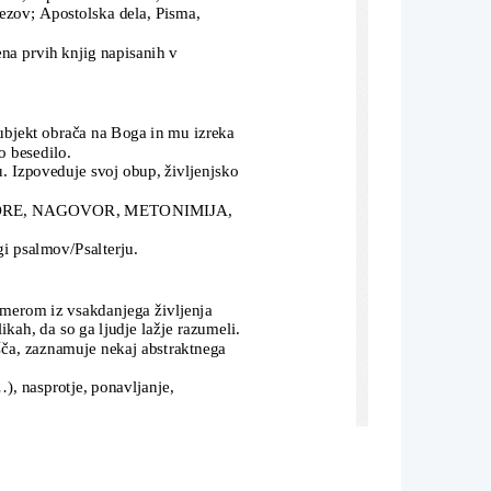
ezov; Apostolska dela, Pisma, 
na prvih knjig napisanih v 
subjekt obrača na Boga in mu izreka 
o besedilo.
. Izpoveduje svoj obup, življenjsko 
ORE, NAGOVOR, METONIMIJA, 
gi psalmov/Psalterju.
imerom iz vsakdanjega življenja 
ikah, da so ga ljudje lažje razumeli. 
šča, zaznamuje nekaj abstraktnega 
.), nasprotje, ponavljanje, 
ezo. Zaročenca si izpovedujeta 