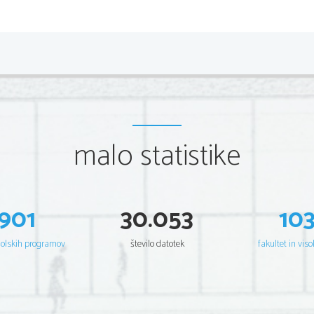
malo statistike
901
30.053
10
šolskih programov
število datotek
fakultet in viso