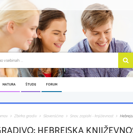
MATURA
ŠTUDIJ
FORUM
omov
Zbirka gradiv
Slovenščina
Snov, zapiski - književnost
Hebrejs
GRADIVO:
HEBREJSKA KNJIŽEVNOS