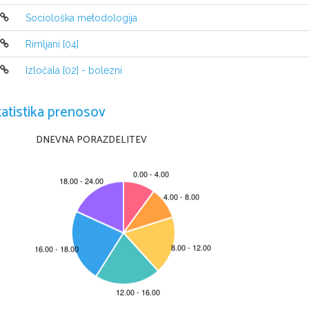
-
V pesmi prevladuje PRIMERA ali KOMPARACIJ
Sociološka metodologija
-
Ritem ustvarja PARALELIZEM ČLENOV
-
Pesem postala del Biblije ko so jo začeli razlaga
Rimljani [04]
prispodoba za Kristusa in cerkev)
Izločala [02] - bolezni
tatistika prenosov
DNEVNA PORAZDELITEV