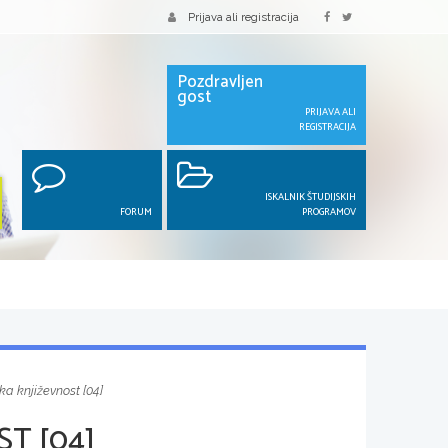
Prijava ali registracija
Pozdravljen
gost
PRIJAVA ALI
REGISTRACIJA
ISKALNIK ŠTUDIJSKIH
FORUM
PROGRAMOV
ka književnost [04]
T [04]