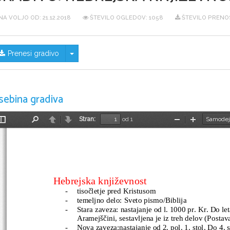
NA VOLJO OD:
21.12.2018
ŠTEVILO OGLEDOV: 1058
ŠTEVILO PRENO
Skrij/prikaži meni
Prenesi gradivo
sebina gradiva
Stran:
od 1
Preklopi
Najdi
Nazaj
Naprej
Pomanjšaj
Povečaj
stransko
vrstico
Hebrejska književnost
-
tisočletje pred Kristusom
-
temeljno delo: Sveto pismo/Biblija 
-
Stara zaveza: nastajanje od l. 1000 pr. Kr. Do le
Aramejščini, sestavljena je iz treh delov (Postava
-
Nova zaveza:nastajanje od 2. pol. 1. stol. Do 4. s