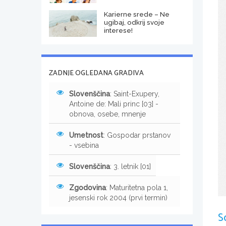
Karierne srede – Ne
ugibaj, odkrij svoje
interese!
ZADNJE OGLEDANA GRADIVA
Slovenščina
: Saint-Exupery,
Antoine de: Mali princ [03] -
obnova, osebe, mnenje
Umetnost
: Gospodar prstanov
- vsebina
Slovenščina
: 3. letnik [01]
Zgodovina
: Maturitetna pola 1,
jesenski rok 2004 (prvi termin)
S