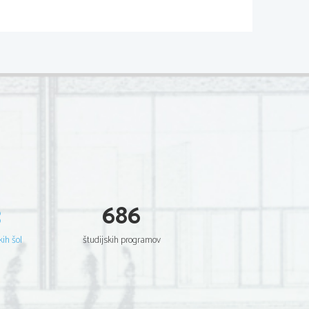
3
686
kih šol
študijskih programov