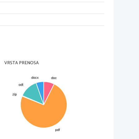
A (vzete iz narave)
ti alegorično (zaročenca sta 
VRSTA PRENOSA