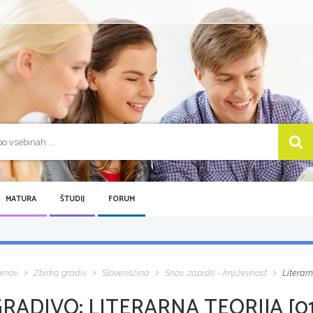
MATURA
ŠTUDIJ
FORUM
omov
Zbirka gradiv
Slovenščina
Snov, zapiski - književnost
Literarn
GRADIVO:
LITERARNA TEORIJA [01