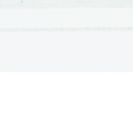
                  -poezija: -pripovedna pesem
                                 -ep
                                 -balada
                                 -romanca
Epika:
 pripoveduje o dogodkih, osebah, krajih
Lirika: 
izpoveduje čustva, občutke
Dramatika:
prikazuje dejanja, odnose med ljudmi
SLOG:
a.) slogovno zaznamovane besede:
 -pomanjševalnice
     -slabšalnice
     -vulgarizmi
                                                           -slengizmi
     -žargonizmi
     -arhaizmi ali star
b.) retorične figure: 
BESEDNE FIGURE
 (tropi):
                                                      -okrasni pridevek
-primera ali komporac
-metafore (prenesen 
-poosebitev ali person