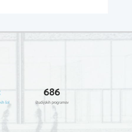
3
686
kih šol
študijskih programov