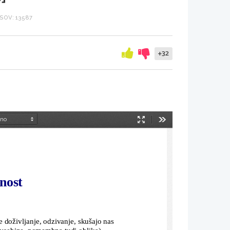
SOV: 13587
+32
Način
Orodja
predstavitve
nost
 na naše doživljanje, odzivanje, skušajo nas 
g vsebine, pomembna tudi oblika)