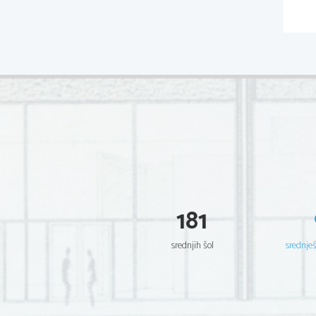
181
srednjih šol
srednje