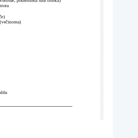
rostora
ače)
ena (večinoma)
edilu
na enota)
h in nepoudarjenih zlogov), metrične  