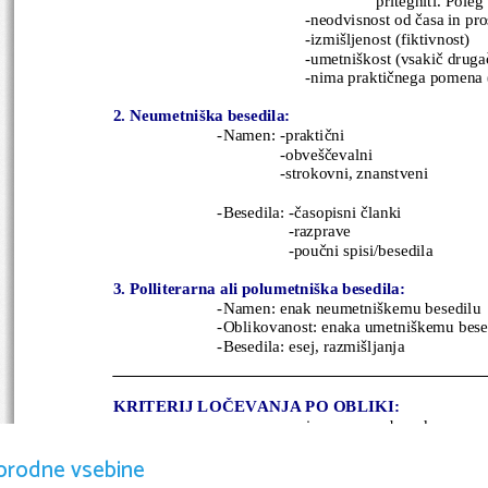
                                              -neodvisnost od časa in p
                                              -izmišljenost (fiktivnost)
                                              -umetniškost (vsakič drug
                                              -nima praktičnega pom
2. Neumetniška besedila:
                         -Namen: -praktični
                                        -obveščevalni
                                        -strokovni, znanstveni
                         -Besedila: -časopisni članki
                                          -razprave
                                          -poučni spisi/besedila
3. Polliterarna ali polumetniška besedila:
                         -Namen: enak neumetniškemu besedilu
                         -Oblikovanost: enaka umetniškemu bes
                         -Besedila: esej, razmišljanja
KRITERIJ LOČEVANJA PO OBLIKI:
-vezana in nevezana beseda
                                 -pri poeziji: -ločimo verze (ritmič
orodne vsebine
                                       -ritem (gibanje poudarjeni
                                        sheme – odstopanja