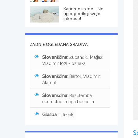
Karierne srede – Ne
ugibaj, odkrij svoje
interese!
ZADNJE OGLEDANA GRADIVA
Slovenščina
: Župančič, Matjaž:
Vladimir [02] - oznaka
Slovenščina
: Bartol, Vladimir:
Alamut
Slovenščina
: Razčlemba
neumetnostnega besedila
Glasba
: 1. letnik
S