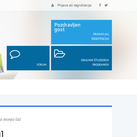
Prijava ali registracija
Pozdravljen
gost
PRIJAVA ALI
REGISTRACIJA
ISKALNIK ŠTUDIJSKIH
FORUM
PROGRAMOV
a teorija [01]
]