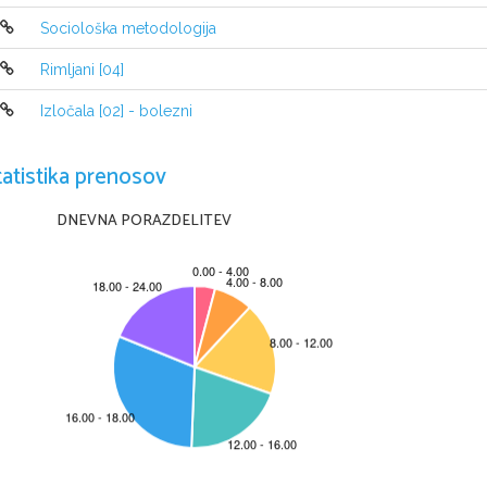
Sociološka metodologija
KRITERIJ ZGRADBE:
                               -Zunanja zgradba: -poglavja
                                                             -kitice (stihi, verz
Rimljani [04]
                                                             -dejanja
                                                             -spevi (epi)
Izločala [02] - bolezni
                                -Notranja zgradba: -zgodba
                                                               -čas
tatistika prenosov
                                                               -kraj
                                                               -pripovedovalec
DNEVNA PORAZDELITEV
                                                               -osebe