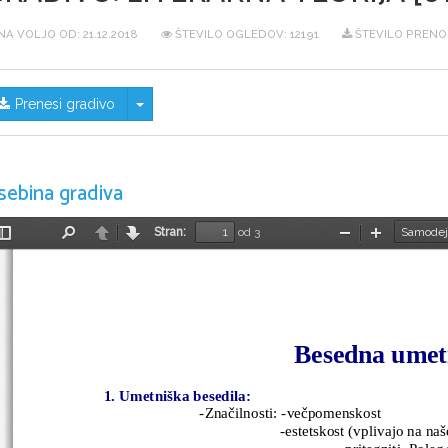
NA VOLJO OD:
21.12.2018
ŠTEVILO OGLEDOV: 12191
ŠTEVILO PRENO
Skrij/prikaži meni
Prenesi gradivo
sebina gradiva
Stran:
od 3
Preklopi
Najdi
Nazaj
Naprej
Pomanjšaj
Povečaj
stransko
vrstico
Besedna umet
1. Umetniška besedila:
      -Značilnosti: -večpomenskost
                                              -estetskost (vplivajo
pritegniti. Pole