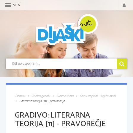
MENI
Domov
Zbirka gradiv
Slovenščina
Snov, zapiski - književnost
Literarna teorija [11] - pravorečje
GRADIVO:
LITERARNA
TEORIJA [11] - PRAVOREČJE