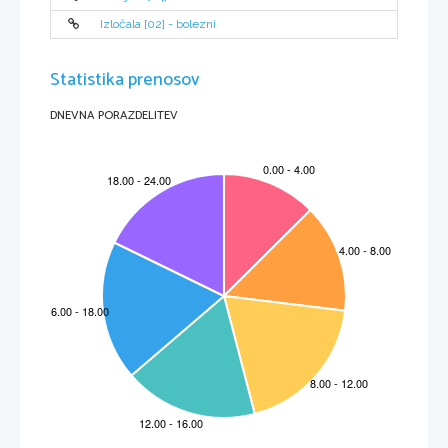
___________________________________________________________________
gost – gost: ________________________________________________________________________
Izločala [02] - bolezni
___________________________________________________________________
4/
9.
Prečrtajte besede, ki so napačno deljene.
besed-išče
Shakespe-are
prir-očnik
Statistika prenosov
o-boa
konj-ski
fran-coskih
3/
DNEVNA PORAZDELITEV