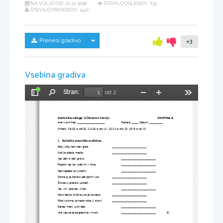
NA VOLJO OD:
21.12.2018
ŠTEVILO OGLEDOV: 731
ŠTEVILO PRENOSOV: 1417
Skrij/prikaži meni
Prenesi gradivo
+3
Vsebina gradiva
Stran:
od 2
Preklopi
Najdi
Pomanjšaj
Povečaj
Orodja
stransko
vrstico
Kontrolna naloga iz literarne teorije
SKUPINA A
Ime in priimek: _____________________
Razred: _____
Datum: __________
Kriterij: 18-15 = odl(5), 14-13 = pd (4), 12-11 = db (3), 10-9 = zd (2)
1.
Določite pesniška sredstva.
Stoji, stoji tam beli grad.
___________________________
Noč je objela mesto.
___________________________
Ves dan si beli glavo.
___________________________
Popotni les bo vzeti mi v roke.
___________________________
Zašklepetal je z zobmi.
___________________________
Doma jo je čakalo pet lačnih ust.
___________________________
Človeku je težko ustreči.
___________________________
Vej, vrli vejavec, vihar.
___________________________
Kako težka, bridka ura je slovesa!
___________________________
Piše ji pisma, prinaša rože, ji dvori!
___________________________
Danes meni, jutri tebi.
___________________________
Vsa vas se je pogreznila v molk.
___________________________
6/