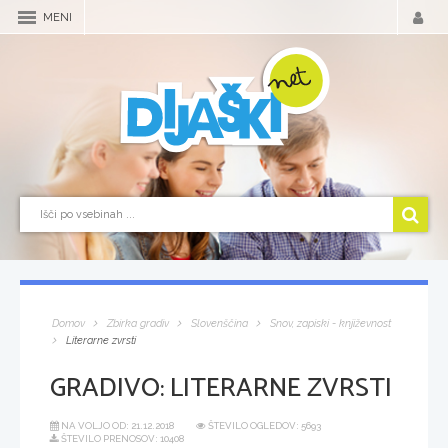
MENI
Domov
Zbirka gradiv
Slovenščina
Snov, zapiski - književnost
Literarne zvrsti
GRADIVO:
LITERARNE ZVRSTI
NA VOLJO OD:
21.12.2018
ŠTEVILO OGLEDOV: 5693
ŠTEVILO PRENOSOV: 10408