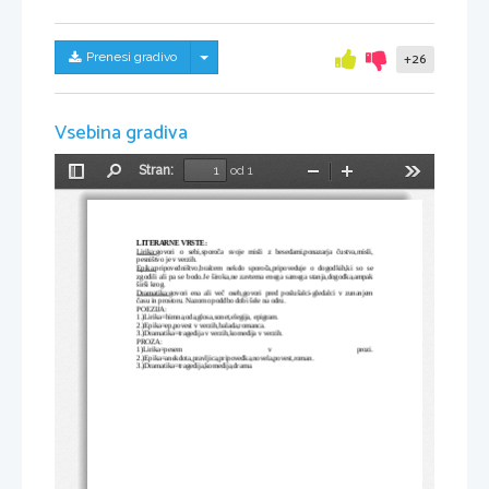
Skrij/prikaži meni
Prenesi gradivo
+26
Vsebina gradiva
Stran:
od 1
Preklopi
Najdi
Pomanjšaj
Povečaj
Orodja
stransko
vrstico
LITERARNE VRSTE:
Lirika:
govori   o   sebi,sporoča   svoje   misli   z   besedami,ponazarja   čustva,misli,
pesništvo je v verzih.
Epika:
pripovedništvo,bralcem   nekdo   sporoča,pripoveduje   o   dogodkih,ki   so   se
zgodili ali pa se bodo.Je široka,ne zavtema enega samega stanja,dogodka,ampak
širši krog.
Dramatika:
govori   ena   ali   več   oseb,govori   pred   poslušalci-gledalci   v   zunanjem
času in prostoru. Nazorno poddbo dobi šele na odru.
POEZIJA:
1.)Lirika=himna,oda,glosa,sonet,elegija, epigram. 
2.)Epika=ep,povest v verzih,balada,romanca. 
3.)Dramatika=tragedija v verzih,komedija v verzih. 
PROZA: 
1)Lirika=pesem
v
prozi.
2.)Epika=anekdota,pravljica,pripovedka,novela,povest,roman.
3.)Dramatika=tragedija,komedija,drama.