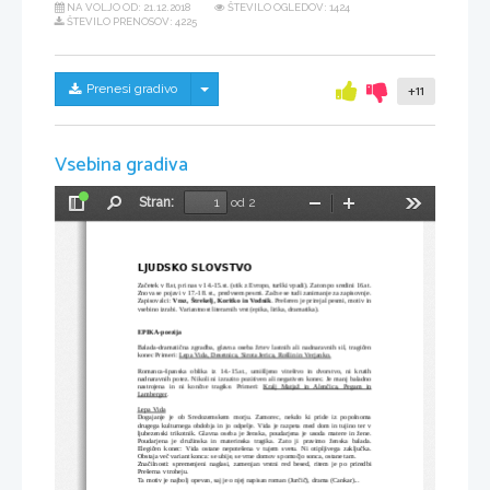
NA VOLJO OD:
21.12.2018
ŠTEVILO OGLEDOV: 1424
ŠTEVILO PRENOSOV: 4225
Skrij/prikaži meni
Prenesi gradivo
+11
Vsebina gradiva
Stran:
od 2
Preklopi
Najdi
Pomanjšaj
Povečaj
Orodja
stransko
vrstico
LJUDSKO SLOVSTVO
Začetek v 8.st, pri nas v 14.-15.st. (stik z Evropo, turški vpadi). Zaton po sredini 16.st.
Znova se pojavi v 17.-18. st., predvsem pesmi. Začne se tudi zanimanje za zapisovnje.
Zapisovalci: 
Vraz, Štrekelj, Koritko in Vodnik
. Prešeren je prirejal pesmi, motiv in
vsebino izrabi. Variantnost literarnih vrst (epika, lirika, dramatika).
EPIKA-poezija
Balada-dramatična zgradba, glavna oseba žrtev lastnih ali nadnaravnih sil, tragičen
konec Primeri: 
Lepa Vida, Desetnica, Sirota Jerica, Rošlin in Verjanko.
Romanca-španska oblika iz 14.-15.st., umišljeno viteštvo in dvorstvo, ni krutih
nadnaravnih potez. Nikoli ni izrazito pozitiven ali negativen konec. Je manj baladno
nastrojena in ni končne tragike. Primeri:  
Kralj Matjaž in Alenčica, Pegam in
Lamberger
.
Lepa Vida
Dogajanje je ob Sredozemskem morju. Zamorec, nekdo ki pride iz popolnoma
drugega kulturnega obdobja in jo odpelje. Vida je razpeta med dom in tujino ter v
ljubezenski trikotnik. Glavna oseba je ženska, poudarjena je usoda matere in žene.
Poudarjena je družinska in materinska tragika. Zato ji pravimo ženska balada.
Elegičen konec: Vida ostane nepotešena v tujem svetu. Ni otipljivega zaključka.
Obstaja več variant konca: se ubije, se vrne domov s pomočjo sonca, ostane tam.
Značilnosti: spremenjeni naglasi, zamenjan vrstni red besed, ritem je po priredbi
Prešerna v troheju.
Ta motiv je najbolj opevan, saj je o njej napisan roman (Jurčič), drama (Cankar)...