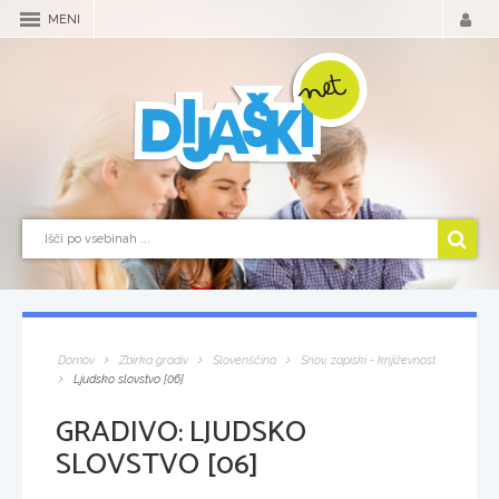
MENI
Domov
Zbirka gradiv
Slovenščina
Snov, zapiski - književnost
Ljudsko slovstvo [06]
GRADIVO:
LJUDSKO
SLOVSTVO [06]