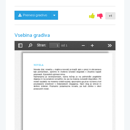
Skrij/prikaži meni
Prenesi gradivo
+1
Vsebina gradiva
Stran:
od 1
Preklopi
Najdi
Pomanjšaj
Povečaj
Orodja
stransko
vrstico
NOVELA
Novela (ital. novella = majhna novost) je krajši spis v prozi in obravnava
kak pomemben, zanimiv in motivno izreden dogodek v živahno napeti
pripovedi. Epizodnih primesi nima.
Namenjena je izobražencem, njena težnja je na psihološki poglobitvi
dejanja in na junakovi označitvi, ne pa na nizanju zunanjih dogodkov. Pri
noveli razpleta ne moremo videti naprej; spoznamo ga prav na koncu kot
poudarjeno izrednost v življenjskem dogajanju. Njen slog je izbran in
skrbno   izdelan.   Poznamo   posamezne   novele,   pa   tudi   zbirke   v   okvir
povezanih novel.