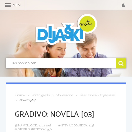
MENI
Domov
Zbirka gradiv
Slovenščina
Snov, zapiski - književnost
Novela [03]
GRADIVO:
NOVELA [03]
NA VOLJO OD:
21.12.2018
ŠTEVILO OGLEDOV: 1048
ŠTEVILO PRENOSOV: 990