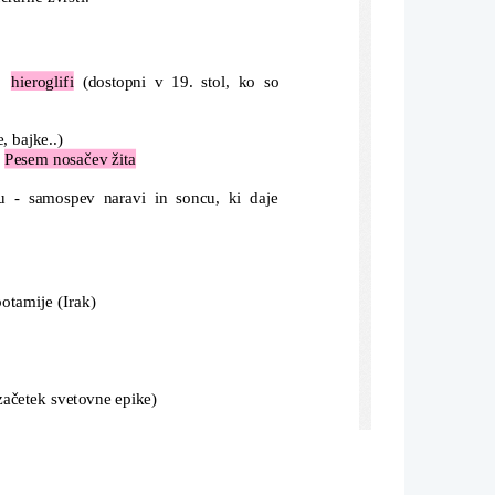
  
hieroglifi
  (dostopni v 19. stol, ko so
, bajke..)
 
Pesem nosačev žita
 - samospev naravi in soncu, ki daje
potamije (Irak)
začetek svetovne epike)
jiževnosti