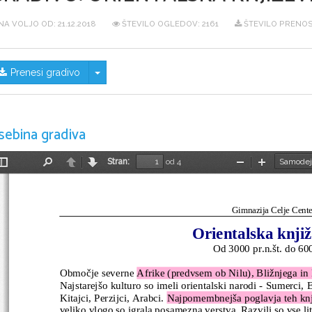
NA VOLJO OD:
21.12.2018
ŠTEVILO OGLEDOV: 2161
ŠTEVILO PRENOS
Skrij/prikaži meni
Prenesi gradivo
sebina gradiva
Stran:
od 4
Preklopi
Najdi
Nazaj
Naprej
Pomanjšaj
Povečaj
stransko
vrstico
Gimnazija Celje Cente
Orientalska knji
Od 3000 pr.n.št. do 600
Območje severne 
Afrike (predvsem ob Nilu), Bližnjega in 
Najstarejšo kulturo so imeli orientalski narodi - Sumerci, E
Kitajci, Perzijci, Arabci. 
Najpomembnejša poglavja teh knjiž
veliko vlogo so igrala posamezna verstva. Razvili so vse lit