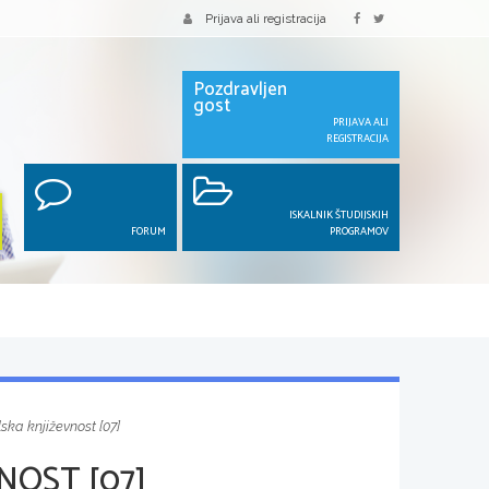
Prijava ali registracija
Pozdravljen
gost
PRIJAVA ALI
REGISTRACIJA
ISKALNIK ŠTUDIJSKIH
FORUM
PROGRAMOV
ska književnost [07]
NOST [07]