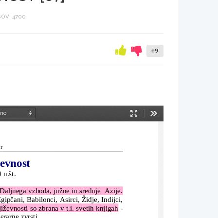
OV: 4700
+9
Način
Orodja
predstavitve
r
ževnost
 n.št.
Daljnega vzhoda, južne in srednje  Azije.
gipčani, Babilonci, Asirci, Židje, Indijci,
evnosti so zbrana v t.i. svetih knjigah
 -
erarne zvrsti.