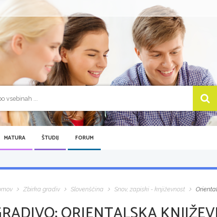
MATURA
ŠTUDIJ
FORUM
omov
Zbirka gradiv
Slovenščina
Snov, zapiski - književnost
Oriental
GRADIVO:
ORIENTALSKA KNJIŽEV