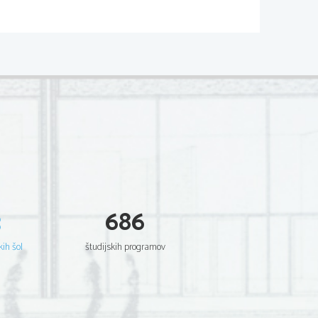
r
abilonska osvojitev)
r Veliki)
ljubo in pričakoval izpolnitev)
enoboštvo – judovstvo, skrb za revne,
3
686
m, vendar jim ne uspeva, zato Bog pošilja
kih šol
študijskih programov
osti)
stva)
ju konca sveta)