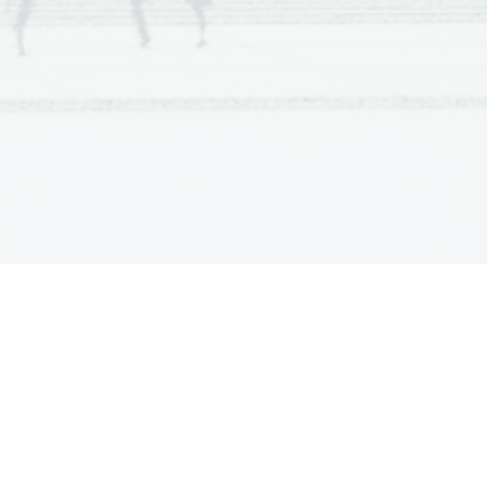
ev, zgodovina oseb, dogodkov
nost, glasba
kega dela človeštva vse do danes
ek Slo književnosti), utrdi rabo enotnega
a v kmečkem okolju. Bogat kmet ima dva
 in gre po svetu. Premoženje zapravi in
mov. Ko ga oče zagleda priredi veliko
e vse to lepo razložil. V starejšega ni
nju, vseeno mu oče odpusti. Bralec oz.
ova pa predstavljata dobre in slabe ljudi.
 njih, ampak moramo znati odpuščati.  
oblecite, in dajte mu prstan na roko  
n in najden (poudarja dve plati človeške  
ovek, šel je vase, ...