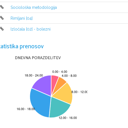
- 
temeljna verska knjiga je  Biblija
Sociološka metodologija
Sveto pismo
Rimljani [04]
Beseda sveto pismo ali 
biblija pride iz stare grščine in 
dveh enot, 
stare in nove zaveze
. Stara je veliko več obširne
Izločala [02] - bolezni
pa obe. Naš 
Jurij Dalmatin jo je prevedel v slovenščino le
prozi in je veliko krajša. Obe zavezi sta razdeljeni na več 
različno. Pri Judih šteje knjig za novo zavezo je 22 knjig (ž
tatistika prenosov
Jezik v Svetem pismu:
 -stara zaveza: -hebrejščina
DNEVNA PORAZDELITEV
                                                              -armejščina (delno)
                                     -nova zaveza: -grščina
Stara zaveza
 (knjiga modrosti, knjiga pregovorov, psalmi,
Zgodovina Izraelcev do Kristusovega rojstva:
- naselitev v Kanaanu
- suženjstvo v Egiptu
- beg iz Egipta z  Mojzesom
- vrnitev v obljubljeno deželo
1