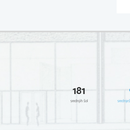
181
srednjih šol
srednje