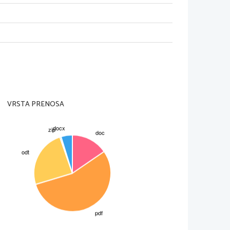
pomeni  `knjiga knjig `.
 Sestavljena je iz
jša. Židje priznavajo samo staro, kristjani
ta 1584
. Nova zaveza je pisana  celotno v
knjig. To štetje je pri različnih verstvih
idje 21 knjig), za stara pa 27 knjig. 
VRSTA PRENOSA
 visoka pesem)