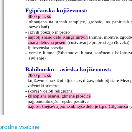
Egipčanska književnost:
- 
3000 p. n. št.
- ohranjena na stenah templjev, grobnic, na papirusih ;
razvozlani)
- razvili poezijo in prozo
- 
najbolj znano delo Knjiga mrtvih
 (himne, molitve, zgodbe
- 
znana delovna pesem
 (čustvovanje preprostega človeka) -
- ljubezenska poezija
-  
verske himne
(Ethatonova himna sončnemu božanstvu
življenje)
Babilonsko – asirska književnost:
- 
2000 p. n. št.
- književnost različnih ljudstev, držav, obdobij stare Mezo
- začetniki sumerci
- skoraj v celoti religiozna
- 
klinopisna pisava, glinene ploščice
- najpomembnejše - epske pesnitve
- 
najobsežnejše/najpomembnejše delo je Ep o Gilgamešu
 (
Starojudovska/hebrejska književnost:
- 
okrog 1000 p.n.št.
orodne vsebine
- najpomembnejša za razvoj poznejše evropske/svetovne kn