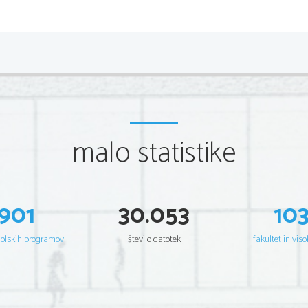
Gimnazija Celje Cente
- utrditev kraljestva (Savel, David, Salamon)
- razpad kraljestva na S (asirsko podjarmljenje) in J del (B
- perzijske vladavine konec 
 grška vladavina (Aleksande

- neodvisnost Judeje
-vključitev v rimski imperij
Septuaginta
 – prevod stare zaveze v grščino
Vulgata
 – prevod stare zaveze v latinščino
V 
stari zavezi se pojavljajo teme:
malo statistike
- izvolitev (Abraham; ta izvolitev pomeni, da je bog dal ob
- zaveza (Noe)
- postava oziroma zakoni (temeljijo na 10 zapovedih; 
najrevnejše, ženske, sužnje (krščanstvo)
- skupnost (povezana z bogom)
901
30.053
10
- nezvestoba ljudstva (sicer si prizadevajo živeti v dobre
preroke
šolskih programov
število datotek
fakultet in viso
Nova zaveza:
- 4 evangeliji (o Jezusovem duhovništvu, trpljenju, božansk
- apostolska dela, pisma (o misijonstvu, oznanjanju krščan
- razodetje - Apokalipsa (pripoved apostola Janeza o viden
Pomen Biblije: