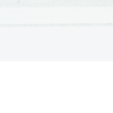
- verski
- zgodovinski: spoznavanje preteklosti, zgodovine Izraelc
- kulturni: motivi, teme, ideje o književnosti, likovna umet
- moralni: splošne etične vrednote usmerjale življenje veli
- jezikovno-kulturni: temeljna knjiga protestantizma (začet
Slo  knjižnega jezika 
Prilika o izgubljenem sinu 
Ta prilika je iz Lukovega evangelija. Zgodba se dogaj
sinova. Mlajši sin od očeta zahteva svoj del premoženja
konča na najnižji možni točki, nato pa odide nazaj do
pojedino. Starejši sin se užali in očetu očita. Oče mu j
podvomil, imel ga je rad. Mlajši se je zgubil v življe
poslušalec mora to dešifrirat. Oče je v tem primeru bog, sin
Bog ima oboje rad.
Sporočilo:
 Ljudje delamo napake, zato ne smemo soditi po
Slog:
 - mnogovezje: brž prinesite najboljše oblačilo, in ga 
                                in čevlje na noge
          - nasprotje: med sinovoma – vsebinsko nasprotje
                            In bil je mrtev – in je oživel, zgublje
                            narave; dobro in zlo)
          - stalne besedne zveze v Bibliji: rekel je tudi, neki čl
          - metafora: šel je vase (poglobil se je)