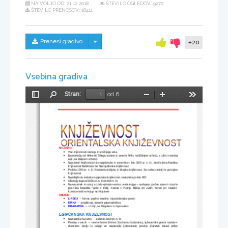
NA VOLJO OD:
21.12.2018
ŠTEVILO OGLEDOV: 9272
ŠTEVILO PRENOSOV: 18411
Skrij/prikaži meni
Prenesi gradivo
+20
Vsebina gradiva
Stran:
od 6
Preklopi
Najdi
Pomanjšaj
Povečaj
Orodja
stransko
vrstico
SPLOŠNO:
Vse književnosti starega in srednjega veka

Na območju od Afrike do Tihega oceana (v severni Afriki, na Bližnjem vzhodu, v južni in srednji

Aziji, na Daljnem vzhodu)  
Najstarejši književnosti sta egipčanska in sumerska v letu 3000 pr. n. št., sledita jima Akadska

književnost Babiloncev ter Starojudovska književnost
Po letu 1000 pr. n. št. Nastaneta indijska in kitajska književnost, čez nekaj stoletij še perzijska

književnost
Najmlajši sta arabska in japonska književnost, nastaneta po letu 600

Obdobje traja od 3000 pr. n. št do 800 n. št.

Na nastanek in razvoj so zelo vplivala verstva: svete knjige – vsebujejo poučne spise in izrazito

pesniška besedila: Vede v Indiji, Avesta v Perziji, Biblija pri Judih, Koran pri Arabcih,
konfucionistične knjige na Kitajskem
OBLIKE:
LIRSKA →
 himne, psalmi, miselne, razpoloženjske pesmi

EPIKA →
 junaški epi, zametki pripovedništva

DRAMATIKA →
 v Indiji, na Kitajskem in Japonskem

EGIPČANSKA KNJIŽEVNOST
Najstarejša na svetu → začetek 3000 pr. n. št.

Poezija v verzih → verske himne (Himna Sončnemu božanstvu), ljubezenske pesmi nastale v

dvorskem   okolju   in   veljajo   za   najstarejšo   ljubezensko   poezijo   (Začetek   besed   velike