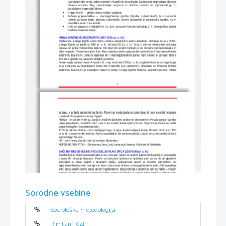
razveseljevalke sveta, delavne pesmi v katerih se je uveljavilo čustvovanje preprostega človeka
(Pesem nosačev žita), najizrazitejše slogovno in ritmično sredstvo te književnosti je bil
paralelizem (vzporedje) členov
Knjige mrtvih → zbirka himen, molitev, zakletev

Začetek pripovedništva → staroegipčanske zgodbe (Zgodba o dveh bratih), ki so ustvarile

temelje za razvoj bajke, pravljice, pripovedke, novele, potepuške in pustolovske zgodbe, ep in
dramatika se še nista razvila
Dela so zapisana v herioglifih (v 19. stol. razvozlal francoski arheolog J. F. Champollion, takrat

postane dostopna svetu)
HIMNA SONČNEMU BOŽANSTVU (1367-1350 pr. n. št.)
Književnost starega Egipta samo delno ustreza današnjemu pojmu literature. Razvijala se je v državi
starega Egipta od približno 3000 pr. n. št. do leta 332 pr. n. št., ko je z vdorom Aleksandra Velikega
postala del grške helenistične kulture. Ob številnih verskih himnah so se ohranile tudi ljubezenske in
delovne pesmi (Pesem nosačev žita). Med najbolj znanimi egipčanskimi pesmimi je Ehnatonova Himna
sončnemu božanstvu, peta in zapisana že v novoegipčanskem jeziku. Njen sloves je povezan tudi s
tem, da jr vplivala na nastanek biblijskih psalmov. 
Pesem naj bi napisal faraon Amenofis IV., ki je okoli leta 1350 pr. n. št. razglasil Atona za edinega boga
in se zavzemal za monoteizem. Svoje ime Amenofis si je spremenil v Ahenaten oz. Ehnaton. Himna
sončnemu božanstvu je slavospev naravi in soncu, ki daje ljudem življenje, posredno pa tudi himna
1
faraonu, ki je božji namestnik na Zemlji. Pesem je imela glasbeno spremljavo, ki nam je ostala neznana
– enako kot vsa glasba starega Egipta. 
HIMNA – je pesem hvalnica. Zanjo je značilen čustveno vzvišen in slovesen ton. Poudarjajo ga različna
ponavljanja besed, besednih zvez, verzov ter enakih skladenjskih vzorcev. Egipčanske himne so imele
verjetno magičen in obreden pomen.
ATON (sončeva plošča) – ime najvišjega boga, ki ga je skušal uveljaviti faraon Ehnaton okoli leta 1350
pr. n. št. s svojo versko reformo; Aton je upodobljen kot sončeva plošča z žarki, ki so na koncih kot roke
in poudarjajo življenje. 
RE – prvotno egipčansko ime za sončevo božanstvo
NEFER-NEFRU-ATON – Ehnatonova žena, bolj znana pod imenom Nofretete ali Nefretete.
ZAČETEK BESED VELIKE RAZVESELJEVALKE SRCA (1200-1085 pr.n. št.)
Začetek besed velike razveseljevalke srca je skupen naslov za sedem ljubezenskih pesmi, ki so nastale
v času 20. dinastije faraonov. Pesmi so dvospevi ljubimca in ljubimke, peli pa so jih ob glasbeni
spremljavi  in  plesu,  najbrž  v  dvorskem  okolju.  Ljubezenske  pesmi  so  izjemno  pomemben  del
egipčanske književnosti; nastajale so šele v času nove države v novoegipčanskem jeziku. Ohranjenih je
le 60 ljubezenskih pesmi, nekaj od teh fragmentarno. Razpoloženje v pesmih je zelo raznoliko – včasih
je resno ali otožno, drugič je veselo ali šaljivo, odnos do ljubezni je izrazito čuten. Motivi so pričakovani:
ločenost   ljubimcev,   hrepenenje,   ljubezenska   bolečina,   slast   ljubezni,   uživanje.   V   egipčanskih
ljubezenskih pesmih lahko iščemo vzor za hebrejsko Visoko pesem, to pa dokazuje povezanost
različnih starih kultur.
Sorodne vsebine
ZGODBA O DVEH BRATIH ( ok. 1300 pr. n. št.)
Zgodba o dveh bratih je ena izmed ohranjenih staroegipčanskih zgodb, sicer najstarejših primerov
prippovedništva v svetovni književnosti. V njih najdemo zametke pravljic, bajk, pripovedk, novel,
pustolovskih zgodb... Vplivale so na nadaljni razvoj pripovedništva v Orientu in Grčiji. Tako je za
Sinuhijevo   zgodbo   značilna   pustolovsko-potepuška   in   hkrati   prvoosebna   pripoved,   ki   omogoča
Sociološka metodologija
subjektiven liričen ton. Brodolomčeva zgodba spominja na prihod Odiseja k Fajakom in na dogodivščine
iz Sindbada iz Tisoč in ene noči, pripovedni okvir Keopsovih pravljic pa na zbirko Tisoč in ena noč. 
Zgodba o dveh bratih ima številne vzporednice z biblijsko pripovedjo o Jožefu in ženi egipčanskega
uradnika Potifarja ter s starogrško zgodbo o Fedri. V zgodbi je opisana najprej zla usoda mlajšega brata
Rimljani [04]
Bate, ki ga je krivično obtožila poželjiva žena starejšega brata, sledi njegovo samotno življenje v tujini,