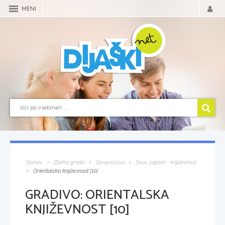
MENI
Domov
Zbirka gradiv
Slovenščina
Snov, zapiski - književnost
Orientalska književnost [10]
GRADIVO:
ORIENTALSKA
KNJIŽEVNOST [10]