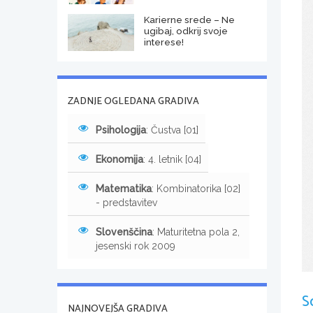
Karierne srede – Ne
ugibaj, odkrij svoje
interese!
ZADNJE OGLEDANA GRADIVA
Psihologija
: Čustva [01]
Ekonomija
: 4. letnik [04]
Matematika
: Kombinatorika [02]
- predstavitev
Slovenščina
: Maturitetna pola 2,
jesenski rok 2009
S
NAJNOVEJŠA GRADIVA