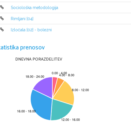
Sociološka metodologija
Rimljani [04]
Izločala [02] - bolezni
tatistika prenosov
DNEVNA PORAZDELITEV