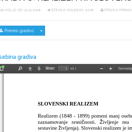
NA VOLJO OD:
21.12.2018
ŠTEVILO OGLEDOV: 2076
ŠTEVILO PRENOS
Skrij/prikaži meni
Prenesi gradivo
sebina gradiva
Stran:
od 1
Preklopi
Najdi
Nazaj
Naprej
Pomanjšaj
Povečaj
stransko
vrstico
SLOVENSKI REALIZEM
Realizem (1848 - 1899) pomeni manj osebn
č
Ž
zaznamovanje   resni
nosti.   
ivljenje   mu  
ž
sestavine 
ivljenja). Slovenski realizem je i