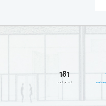
181
srednjih šol
srednje