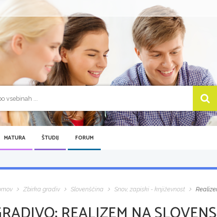
MATURA
ŠTUDIJ
FORUM
omov
Zbirka gradiv
Slovenščina
Snov, zapiski - književnost
Realize
GRADIVO:
REALIZEM NA SLOVENS