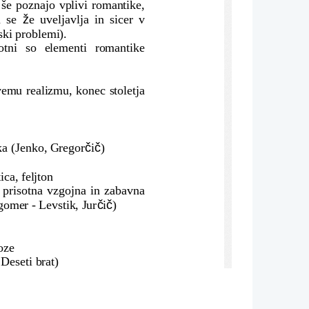
 še poznajo vplivi romantike,
ž
 se  
e   uveljavlja   in   sicer   v
ski problemi).
sotni   so   elementi   romantike
vemu realizmu, konec stoletja
č
č
ska (Jenko, Gregor
i
)
tica, feljton
e prisotna vzgojna in zabavna
č
č
gomer - Levstik, Jur
i
)
oze
Deseti brat)
 in esejistika
ediji in komediji