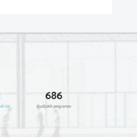
3
686
kih šol
študijskih programov