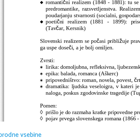
č
romanti
ni realizem (1848 - 1881): tu se

predromantike,   razsvetljenstva.   Realizem  
poudarjanju stvarnosti (socialni, gospodar
č
poeti
ni   realizem   (1881   -   1899):   pri

č
(Tav
ar, Kersnik)
č
ž
Slovenski realizem se po
asi pribli
uje pra
č
ga uspe dose
i, a je bolj omiljen.
Zvrsti:
lirika: domoljubna, refleksivna, ljubezen

epika: balada, romanca (Aškerc)

č
pripovedništvo: roman, novela, povest, 
r

dramatika: ljudska veseloigra, v kateri j

naloga, poskus zgodovinske tragedije (Tu
Pomen:
prišlo je do razmaha kratke pripovedne pr

pojav prvega slovenskega romana (1866 - 

ž
pojavijo se prva pomembna knji
evna dela

prišlo je do prvih izvirnih poskusov v trag

orodne vsebine