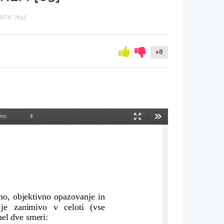
OV: 7152
+8
Način
Orodja
predstavitve
o, objektivno opazovanje in
 je   zanimivo   v   celoti   (vse
mel dve smeri: