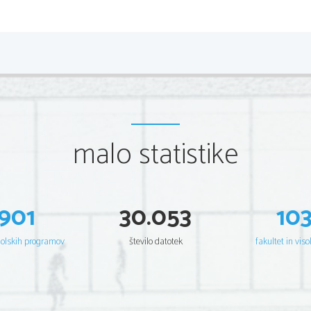
malo statistike
901
30.053
10
šolskih programov
število datotek
fakultet in viso