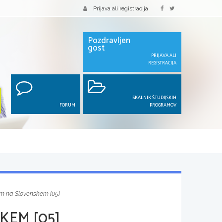
Prijava ali registracija
Pozdravljen
gost
PRIJAVA ALI
REGISTRACIJA
ISKALNIK ŠTUDIJSKIH
FORUM
PROGRAMOV
m na Slovenskem [05]
KEM [05]