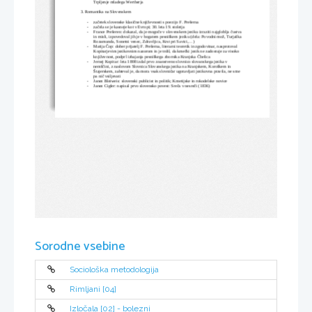
Trpljenje mladega Wertherja
3. Romantika na Slovenskem
-
začetek slovenske klasične književnosti s poezijo F. Prešerna
-
začela se je kasneje kot v Evropi; 30. leta 19. stoletja
-
France Prešeren: dokazal, da je mogoče v slovenskem jeziku izraziti najgloblja čustva 
in misli, izpovedoval jih je v bogatem pesniškem jeziku (dela: Povodni mož, Turjaška 
Rozamunda, Sonetni venec, Zdravljica, Krst pri Savici,...)
-
Matija Čop: dober prijatelj F. Prešerna, literarni teoretik in zgodovinar, nasprotoval 
Kopitarjevim jezikovnim nazorom in je trdil, da kmečki jezik ne zadostuje za visoko 
književnost, podprl izhajanja pesniškega zbornika Kranjska Čbelica
-
Jernej Kopitar: leta 1808 izdal prvo znanstveno slovnico slovanskega jezika v 
nemščini, z naslovom Slovnica Slovanskega jezika na Kranjskem, Koroškem in 
Štajerskem, zahteval je, da mora vsak slovničar ugotavljati jezikovna pravila, ne sme 
pa nič vsiljevati
-
Janez Bleiweis: slovenski publicist in politik; Kmetijske in rokodelske novice
-
Janez Cigler: napisal prvo slovensko povest: Sreča v nesreči (1836)
Sorodne vsebine
Sociološka metodologija
Rimljani [04]
Izločala [02] - bolezni