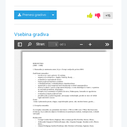
Skrij/prikaži meni
Prenesi gradivo
+15
Vsebina gradiva
Stran:
od 1
Preklopi
Najdi
Pomanjšaj
Povečaj
Orodja
stransko
vrstico
ROMANTIKA
(1800 – 1848)
1. Romantika je umetnostna smer, ki je v Evropi uveljavila po letu 1800.
Značilnosti romantike:
-
razvila se je v prvi polovici 19. stoletja
-
najprej se je uveljavila v Angliji, Nemčiji, Rusiji, ...
-
romantiki so izpovedovali čustva
-
lepota je glavna književna vrednota
-
svobodomiselnost, svobodoljubnost, demokratičnost
-
ugotavljali so da je nasprotje med resničnostjo in ideali nepremostljivo
-
motive so iskali v naravi, preprostem življenju, v svetu domišljije in čustev, v spominu
na srečnejšo preteklost, sanjarjenju,..
-
okrepilo se je zanimanje za ljudsko slovstvo, Shakespeara, fantastiko in zgodovino
-
romantika je dajala prednost liriki
-
pesniški jezik je postal bogatejši, ustvarjanje svobodnejše, pesniki se niso več držali 
togih metričnih vzorcev
Zvrsti:
- lirske: ljubezenske pesmi, elegije, razpoloženjske pesmi, ode, miselne himne, gazele,...
2. Evropska romantika
Za evropsko romantiko sta pomembni dve letnici: 1789 in 1848. Leta 1789 je bila francoska 
revolucija, ki je zahtevala odpravo fevdalizma ter poudarjala enakost, enakopravnost, svobodo
vseh ljudi. 
Predstavniki: 
-
George Gordon Byron (Anglija): dela: romanje grofiča Harolda, Korzar, Džaur,..
-
Aleksander Sergejevič Puškin (Rusija); dela: Jevgenij Onjegin, Stotnikova hči, Pikova
dama,...
-
Johann Wolfgang Goethe (Nemčija); dela: Herman in Doroteja, Egmont, Faust, 