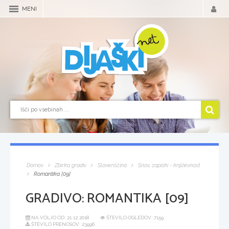
MENI
Domov
Zbirka gradiv
Slovenščina
Snov, zapiski - književnost
Romantika [09]
GRADIVO:
ROMANTIKA [09]
NA VOLJO OD:
21.12.2018
ŠTEVILO OGLEDOV: 7159
ŠTEVILO PRENOSOV: 23996