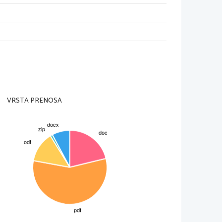
ovekova notranjost.
ljudsko slovstvo, na antiko, orientalske 
nski roman; lirsko-epsko pesnitev.
nje človekove notranjosti.
VRSTA PRENOSA
onhol, Manzoni: Zaročenca
jegin
a