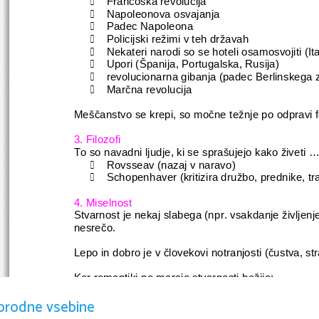
Francoska revolucija

Napoleonova osvajanja

Padec Napoleona

Policijski režimi v teh državah

Nekateri narodi so se hoteli osamosvojiti (Ital

Upori (Španija, Portugalska, Rusija)

revolucionarna gibanja (padec Berlinskega 

Marčna revolucija

Meščanstvo se krepi, so močne težnje po odpravi 
3. Filozofi
To so navadni ljudje, ki se sprašujejo kako živeti ..
Rovsseav (nazaj v naravo)

Schopenhaver (kritizira družbo, prednike, tr

4. Miselnost
Stvarnost je nekaj slabega (npr. vsakdanje življen
nesrečo.
Lepo in dobro je v človekovi notranjosti (čustva, st
Ker romantiki ne marajo stvarnosti bežijo:
a.)
v naravo
orodne vsebine
b.)
v domišljijo, preteklost, sanje, vero
c.)
v sanje, v lepšo prehodnost