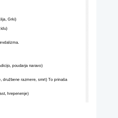
ija, Grki)
zidu)
fevdalizma.
.
adicijo, poudarja naravo)
je, družbene razmere, smrt) To prinaša 
rast, hrepenenje)