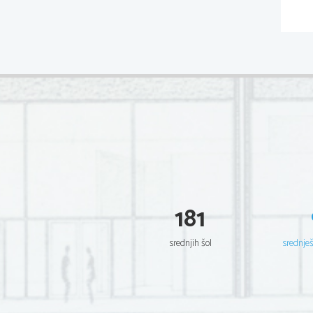
181
srednjih šol
srednje