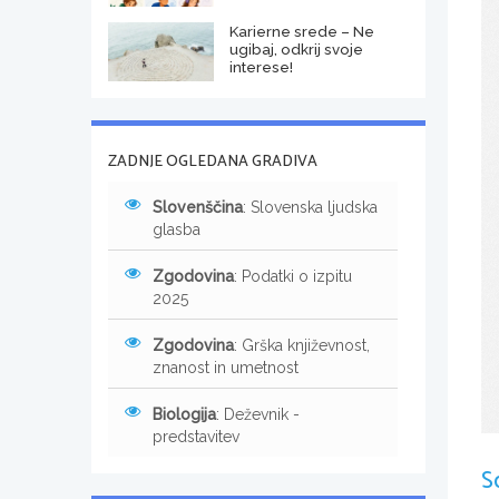
Karierne srede – Ne
ugibaj, odkrij svoje
interese!
ZADNJE OGLEDANA GRADIVA
Slovenščina
: Slovenska ljudska
glasba
Zgodovina
: Podatki o izpitu
2025
Zgodovina
: Grška književnost,
znanost in umetnost
Biologija
: Deževnik -
predstavitev
S