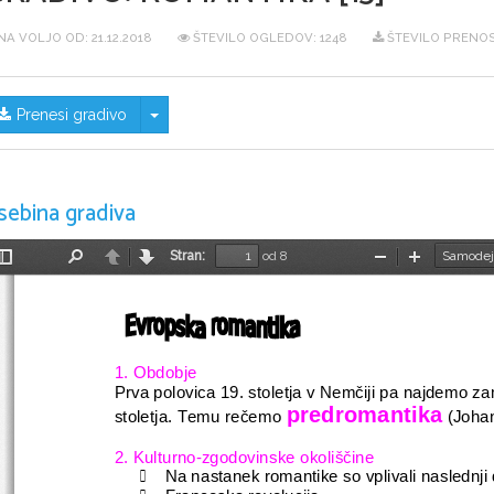
NA VOLJO OD:
21.12.2018
ŠTEVILO OGLEDOV: 1248
ŠTEVILO PRENOS
Skrij/prikaži meni
Prenesi gradivo
sebina gradiva
Stran:
od 8
Preklopi
Najdi
Nazaj
Naprej
Pomanjšaj
Povečaj
stransko
vrstico
1. Obdobje
Prva polovica 19. stoletja v Nemčiji pa najdemo za
predromantika
stoletja. Temu rečemo 
 (Joha
2. Kulturno-zgodovinske okoliščine
Na nastanek romantike so vplivali naslednji
