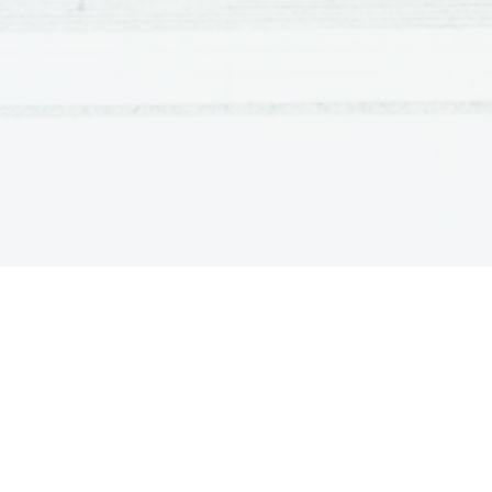
Glej 3. letn
Prešeren je uvedel veliko novih literarnih

refleksivno   pesem   (razmišlja   o   življenju),   
umre), balado, romance, lirsko-epsko pesnit
Uvedel je tudi nove oblike 

Najrajši je pisal v obliki soneta

Glosa – gazela
