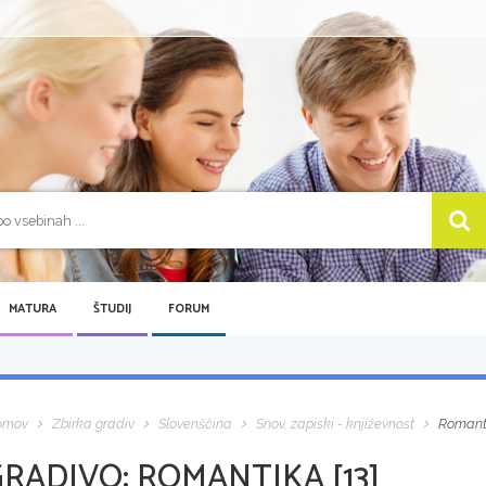
MATURA
ŠTUDIJ
FORUM
omov
Zbirka gradiv
Slovenščina
Snov, zapiski - književnost
Romanti
GRADIVO:
ROMANTIKA [13]