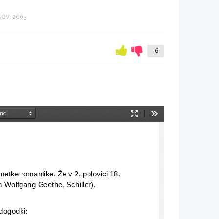
OV: 2663
-6
Način
Orodja
predstavitve
metke romantike. Že v 2. polovici 18. 
n Wolfgang Geethe, Schiller).
 dogodki: