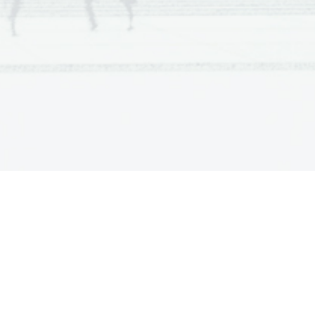
ik!
 vrst npr.: romantično-ljubezensko pesem,
napitnico,   elegijo   ali   žalostinko   (ko   kdo
ev oz. povest