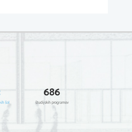
mladega Wertherja, Lermontov: Junak 
kin
a?
3
686
kih šol
študijskih programov