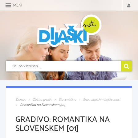
MENI
Domov
Zbirka gradiv
Slovenščina
Snov, zapiski - književnost
Romantika na Slovenskem [01]
GRADIVO:
ROMANTIKA NA
SLOVENSKEM [01]