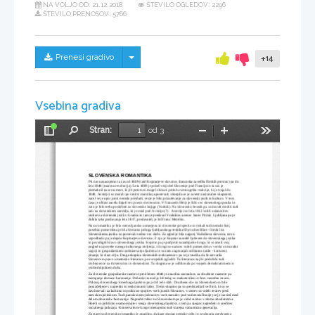
NA VOLJO OD:
21.12.2018
ŠTEVILO OGLEDOV: 2296
ŠTEVILO PRENOSOV: 5766
Skrij/prikaži meni
Prenesi gradivo
+14
Vsebina gradiva
Stran:
od 3
Preklopi
Najdi
Pomanjšaj
Povečaj
Orodja
stransko
vrstico
SLOVENSKA ROMANTIKA
Pri nas oznacujemo ta cas od 1809 (izid Kopitarjeve slovnice, francoska zasedba Ilirskih provinc) pa do
leta 1848 (marcna revolucija). Leta 1809 je prisel vecji del Slovenije pod Francijo in ta cas je 
premaknil nase razmere, ki jih potem ni mogel zbrisati pritisk avstroogrske reakcije, ki je trajal do 
1848. Avstrijci so morali po vrnitvi marsikaj upostevati: okrepila se je zavest nacionalne skupnosti, 
zacel se je upor proti nemski prevladi, vecje je bilo prizadevanje za slovenski jezik in kulturo. V tem 
casu je oblast zacela dajati vec pravic slovenscini. V francoski Iliriji je bilo vec slovenskega pouka in 
zato je bilo treba poskrbeti za slovenske knjige (Vodnik). Na slovensko besedo pa so morali misliti tudi
tam na slovenskem ozemlju, ki je ostal pod Avstrijo (?) . Avstrijci so leta 1812 volili ustanovitev 
stolice za slovenski jezik v Gradcu in tam je predaval Vodnikov ucenec Janez Primic. Ljubljana pa je 
dobila taka predavanja leta 1817, predavatelj je bil Franc Metelko.
Nasa romantika je bila svetovljansko usmerjena in slovenske prispevke so tiskali tudi nemski listi, 
posebno pomembna je bila literarna priloga ljubljanskega tednika Illyrisches Blatt - Ilirski list. 
Slovenskemu jeziku so posvecali vedno vec skrbi. Za zgled je bila najprej Vodnikova slovnica, novo 
vzpodbudo pa je dajala Kopitarjeva slovnica. Z njo je Kopitar razodel ljubezen do slovenskega jezika 
in povzdignil slavo slovenskega jezika. Kopitar pa je podpiral nazadnjaske kroge, ki so imeli svoj 
pogled na potrebe nasega kulturnega zivljenja, ti krogi so namrec videli pomen dela v verski ni moralni
vzgoji in gospodarskem izobrazevanju ljudstva in so zato zagovarjali utilitarno (utile - koristen) 
pisanje, ki sluzi cilju. Druga skupina slovenskih izobrazencev pa se je trudila, da bi ustvarila 
Slovencem pravo umetnisko literaturo po evropskih zgledih. Ta literatura naj bi pridobila tudi 
izobrazence za slovenscino in slovenskost. Ta skupina se je odlikovala po svojem demokraticnem in 
svobodoljubnem duhu.
Za slovenske gospodarske razmere pred letom 1848 je znacilna zaostalost, za druzbene razmere pa 
nastajanje domace burzoazije. Delavski razred je bil tedaj se malostevilen in brez razredne zavesi. 
Polozaj slovenskega kmeckega ljudstva pa je bil zelo slab. Druzbene sile na Slovenskem so bile 
porazdeljene v napredni in reakcionarni tabor. Tretjo skupino pa so predstavljali se Ilirci, ki so se 
navdusevali za kultirno in politicno spojitev vseh juznih Slovanov, v cemer so videli resitev pred 
nemskim pritiskom. Tudi panslavizem (zdruzitev vseh narodov pod vodstvom Rusije) se je razsiril med
delom slovenske burzoazije. Napredni tabor na Slovenskem pa je videl resitev v zlomu absolutizma. 
Hoteli so politicno osamosvojitev vsega slovenskega ljudstva, s tem pa njegov napredek in ureditev 
socialnega polozaja. Konservativne kroge imenujemo tudi starejsa romanticna generacija.
Za starejso slovensko romantiko je znacilno, da kaze mocan nemski vpliv in se ukvarja predvsem z 