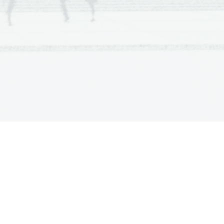
kega dogajanja
oločljivega pomena)
mi pomeni
janja
ti asociativnost, namesto 
a med osebkom in povedkom. 
blik
eč generacij:
 eksistencializma in modernizma. 
an...)
 piscev (B.Zupančič, B.Pahor, 
ič, P.Zidar).