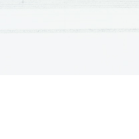
Primerjava:
Tradicionalna lirika
1.)
trden subjekt, ki zagotavlja skladnost lirs
2.)
enotnost subjekta z dogajanjem
3.)
vzročno – logično povezanost podob
4.)
simbolično pomenjivost podob(skivanje d
5.)
trden jezik s stabilno skladnjo in besedni
Moderna lirika
1.)
razbitje lirskega subjekta 
2.)
razkroj enotnosti lirskega subjekta in doga
3.)
osamosvojitev motivike, namesto vzročnos
skladne resničnosti disociirana
4.)
namesto simbolov šifre
5.)
razkroj trdnega jezika, odprava razmerj
Razbitje jezika in njegovih tradicionalnih o
SODOBNA SLOVENSKA PROZA
vsebinska in oblikovna raznolikost, uveljavi se v
PREDVOJNA;
 pod vplivom socialnega realizma,
(M.Kranjec, C.Kosmač, A.Ingolič, E.Kocbek, V.Zup
PRVI POVOJNI ROD
 (50.leta) skupina starejših
A.Hieng, A.Rebula...) in mlajših (D.Smole, L.Kovač