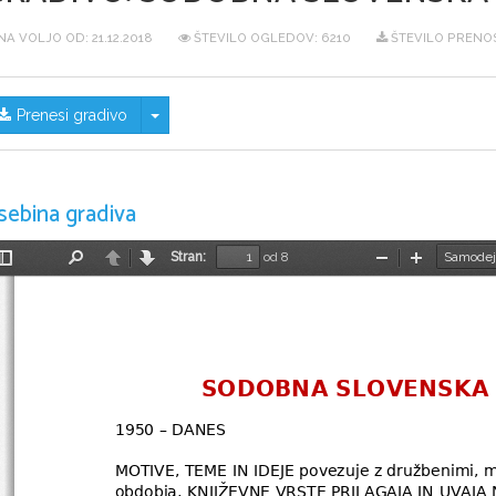
NA VOLJO OD:
21.12.2018
ŠTEVILO OGLEDOV: 6210
ŠTEVILO PRENO
Skrij/prikaži meni
Prenesi gradivo
sebina gradiva
Stran:
od 8
Preklopi
Najdi
Nazaj
Naprej
Pomanjšaj
Povečaj
stransko
vrstico
SODOBNA SLOVENSKA 
1950 – DANES
MOTIVE, TEME IN IDEJE povezuje z družbenimi, mo
obdobja, KNJIŽEVNE VRSTE PRILAGAJA IN UVAJA 