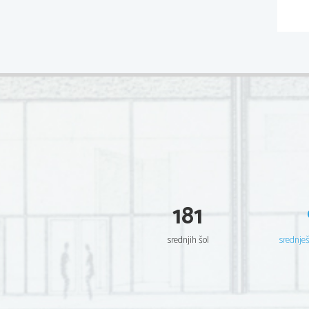
181
srednjih šol
srednje