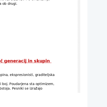
a ob drugi. 
generacij in skupin 
ina, ekspresionisti, graditeljska 
 boj. Poudarjena sta optimizem, 
toja. Pesniki se izražajo 