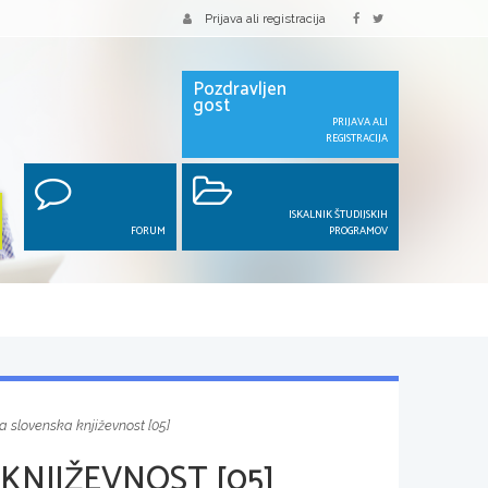
Prijava ali registracija
Pozdravljen
gost
PRIJAVA ALI
REGISTRACIJA
ISKALNIK ŠTUDIJSKIH
FORUM
PROGRAMOV
 slovenska književnost [05]
NJIŽEVNOST [05]