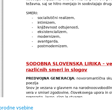
težavna, saj se hitro menjajo in soobstajajo drug
SMERI:
-
socialistični realizem,
-
intimizem,
-
književnost odtujenosti,
-
eksistencializem,
-
modernizem,
-
avantgarda,
-
postmodernizem.
SODOBNA SLOVENSKA LIRIKA – več 
razlićnih smeri in slogov
PREDVOJNA GENERACIJA
; novoromantična skup
poezija
Snov je vezana v glavnem na narodnoosvobodilni
vera v smisel zgodovine, človekovega upora in obs
preprosto, jasno, slog je stvaren. 
orodne vsebine
PRVA POVOJNA;
PRVA SKUPINA (1948-58)