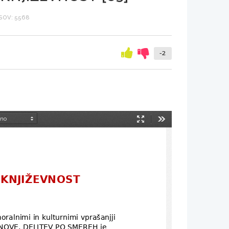
SOV: 5568
-2
Način
Orodja
predstavitve
KNJIŽEVNOST
ralnimi in kulturnimi vprašanjji 
NOVE, DELITEV PO SMEREH je 