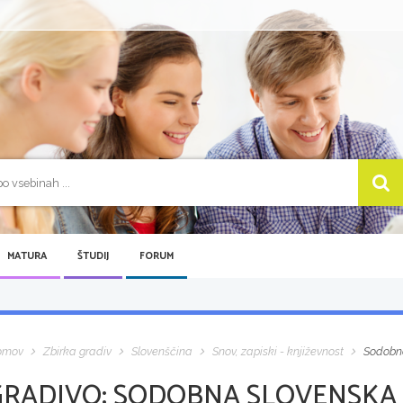
MATURA
ŠTUDIJ
FORUM
omov
Zbirka gradiv
Slovenščina
Snov, zapiski - književnost
Sodobna
GRADIVO:
SODOBNA SLOVENSKA K