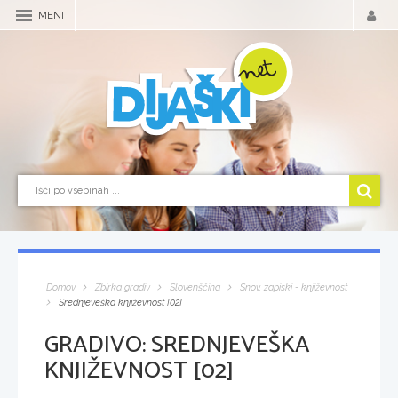
MENI
Domov
Zbirka gradiv
Slovenščina
Snov, zapiski - književnost
Srednjeveška književnost [02]
GRADIVO:
SREDNJEVEŠKA
KNJIŽEVNOST [02]