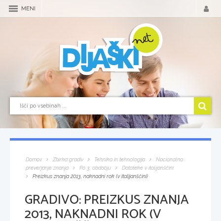
MENI
Domov
Zbirka gradiv
Tehnika in tehnologija
Nacionalno
preverjanje znanja
Po 3. obdobju
Datoteke v italijanščini
Preizkus znanja 2013, naknadni rok (v italijanščini)
GRADIVO:
PREIZKUS ZNANJA
2013, NAKNADNI ROK (V