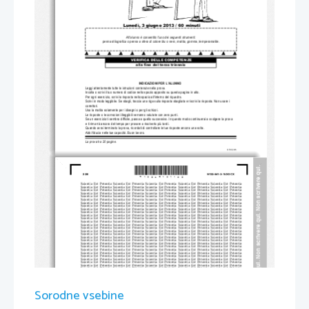
Lunedì, 3 giugno 
2013 / 60 minuti
All'alunno è consentito l'uso dei seguenti strumenti: 
penna stilografica o penna a sfera di colore blu o nero, matita, gomma, temperamatite.
VERIFICA DELLE COMPETENZE
alla fine del terzo triennio
INDICAZIONI PER L'ALUNNO
Leggi attentamente tutte le istruzioni contenute nella prova.
Incolla o scrivi il tuo numero di codice nello spazio apposito su questa pagina in alto.
Per ogni esercizio, scrivi la risposta nello spazio all'interno del riquadro.
Scrivi in modo leggibile. Se sbagli, traccia una riga sulla risposta sbagliata e riscrivi la risposta. Non usare i 
correttori.
Usa la matita solamente per i disegni o per gli schizzi. 
Le risposte o le correzioni illeggibili verranno valutate con zero punti.
Se un esercizio ti sembra difficile, passa a quello successivo. In questo modo continuerai a svolgere la prova 
e ti rimarrà ancora del tempo per provare a risolverlo più tardi.
Quando avrai terminato la prova, ricordati di controllare le tue risposte ancora una volta.
Abbi fiducia nelle tue capacità. Buon lavoro.
La prova ha 20 pagine.
© RIC 2013
n scrivere qui. Non scrivere qui. Non scrivere qui.
*N13264131I02*
2/20 
N132-641-3-1I.DOCX
Scientia  Est  Potentia  Scientia  Est  Po
tentia  Scientia  Est  Potentia  Scientia
  Est  Potentia  Scientia  Est  Potentia
Scientia  Est  Potentia  Scientia  Est  Po
tentia  Scientia  Est  Potentia  Scientia
  Est  Potentia  Scientia  Est  Potentia
Scientia  Est  Potentia  Scientia  Est  Po
tentia  Scientia  Est  Potentia  Scientia
  Est  Potentia  Scientia  Est  Potentia
Scientia  Est  Potentia  Scientia  Est  Po
tentia  Scientia  Est  Potentia  Scientia
  Est  Potentia  Scientia  Est  Potentia
Scientia  Est  Potentia  Scientia  Est  Po
tentia  Scientia  Est  Potentia  Scientia
  Est  Potentia  Scientia  Est  Potentia
Scientia  Est  Potentia  Scientia  Est  Po
tentia  Scientia  Est  Potentia  Scientia
  Est  Potentia  Scientia  Est  Potentia
Scientia  Est  Potentia  Scientia  Est  Po
tentia  Scientia  Est  Potentia  Scientia
  Est  Potentia  Scientia  Est  Potentia
Scientia  Est  Potentia  Scientia  Est  Po
tentia  Scientia  Est  Potentia  Scientia
  Est  Potentia  Scientia  Est  Potentia
Scientia  Est  Potentia  Scientia  Est  Po
tentia  Scientia  Est  Potentia  Scientia
  Est  Potentia  Scientia  Est  Potentia
Scientia  Est  Potentia  Scientia  Est  Po
tentia  Scientia  Est  Potentia  Scientia
  Est  Potentia  Scientia  Est  Potentia
Scientia  Est  Potentia  Scientia  Est  Po
tentia  Scientia  Est  Potentia  Scientia
  Est  Potentia  Scientia  Est  Potentia
Scientia  Est  Potentia  Scientia  Est  Po
tentia  Scientia  Est  Potentia  Scientia
  Est  Potentia  Scientia  Est  Potentia
Scientia  Est  Potentia  Scientia  Est  Po
tentia  Scientia  Est  Potentia  Scientia
  Est  Potentia  Scientia  Est  Potentia
Scientia  Est  Potentia  Scientia  Est  Po
tentia  Scientia  Est  Potentia  Scientia
  Est  Potentia  Scientia  Est  Potentia
Scientia  Est  Potentia  Scientia  Est  Po
tentia  Scientia  Est  Potentia  Scientia
  Est  Potentia  Scientia  Est  Potentia
Scientia  Est  Potentia  Scientia  Est  Po
tentia  Scientia  Est  Potentia  Scientia
  Est  Potentia  Scientia  Est  Potentia
Scientia  Est  Potentia  Scientia  Est  Po
tentia  Scientia  Est  Potentia  Scientia
  Est  Potentia  Scientia  Est  Potentia
Scientia  Est  Potentia  Scientia  Est  Po
tentia  Scientia  Est  Potentia  Scientia
  Est  Potentia  Scientia  Est  Potentia
Scientia  Est  Potentia  Scientia  Est  Po
tentia  Scientia  Est  Potentia  Scientia
  Est  Potentia  Scientia  Est  Potentia
Scientia  Est  Potentia  Scientia  Est  Po
tentia  Scientia  Est  Potentia  Scientia
  Est  Potentia  Scientia  Est  Potentia
Scientia  Est  Potentia  Scientia  Est  Po
tentia  Scientia  Est  Potentia  Scientia
  Est  Potentia  Scientia  Est  Potentia
Scientia  Est  Potentia  Scientia  Est  Po
tentia  Scientia  Est  Potentia  Scientia
  Est  Potentia  Scientia  Est  Potentia
Scientia  Est  Potentia  Scientia  Est  Po
tentia  Scientia  Est  Potentia  Scientia
  Est  Potentia  Scientia  Est  Potentia
Scientia  Est  Potentia  Scientia  Est  Po
tentia  Scientia  Est  Potentia  Scientia
  Est  Potentia  Scientia  Est  Potentia
Scientia  Est  Potentia  Scientia  Est  Po
tentia  Scientia  Est  Potentia  Scientia
  Est  Potentia  Scientia  Est  Potentia
Scientia  Est  Potentia  Scientia  Est  Po
tentia  Scientia  Est  Potentia  Scientia
  Est  Potentia  Scientia  Est  Potentia
Scientia  Est  Potentia  Scientia  Est  Po
tentia  Scientia  Est  Potentia  Scientia
  Est  Potentia  Scientia  Est  Potentia
Scientia  Est  Potentia  Scientia  Est  Po
tentia  Scientia  Est  Potentia  Scientia
  Est  Potentia  Scientia  Est  Potentia
Scientia  Est  Potentia  Scientia  Est  Po
tentia  Scientia  Est  Potentia  Scientia
  Est  Potentia  Scientia  Est  Potentia
Scientia  Est  Potentia  Scientia  Est  Po
tentia  Scientia  Est  Potentia  Scientia
  Est  Potentia  Scientia  Est  Potentia
Scientia  Est  Potentia  Scientia  Est  Po
tentia  Scientia  Est  Potentia  Scientia
  Est  Potentia  Scientia  Est  Potentia
Scientia  Est  Potentia  Scientia  Est  Po
tentia  Scientia  Est  Potentia  Scientia
  Est  Potentia  Scientia  Est  Potentia
Scientia  Est  Potentia  Scientia  Est  Po
tentia  Scientia  Est  Potentia  Scientia
  Est  Potentia  Scientia  Est  Potentia
Scientia  Est  Potentia  Scientia  Est  Po
tentia  Scientia  Est  Potentia  Scientia
  Est  Potentia  Scientia  Est  Potentia
Sorodne vsebine
Scientia  Est  Potentia  Scientia  Est  Po
tentia  Scientia  Est  Potentia  Scientia
  Est  Potentia  Scientia  Est  Potentia
Scientia  Est  Potentia  Scientia  Est  Po
tentia  Scientia  Est  Potentia  Scientia
  Est  Potentia  Scientia  Est  Potentia
Scientia  Est  Potentia  Scientia  Est  Po
tentia  Scientia  Est  Potentia  Scientia
  Est  Potentia  Scientia  Est  Potentia
Scientia  Est  Potentia  Scientia  Est  Po
tentia  Scientia  Est  Potentia  Scientia
  Est  Potentia  Scientia  Est  Potentia
Scientia  Est  Potentia  Scientia  Est  Po
tentia  Scientia  Est  Potentia  Scientia
  Est  Potentia  Scientia  Est  Potentia
Scientia  Est  Potentia  Scientia  Est  Po
tentia  Scientia  Est  Potentia  Scientia
  Est  Potentia  Scientia  Est  Potentia