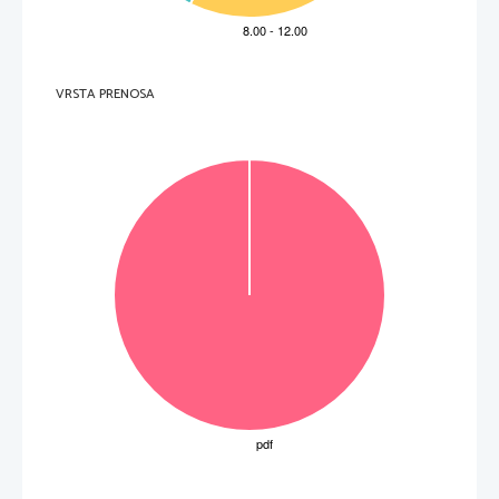
Non scrivere qui. Non scrivere qui. Non scrivere qui. No
C                                                                        D                                                                        
(1 punto)
VRSTA PRENOSA