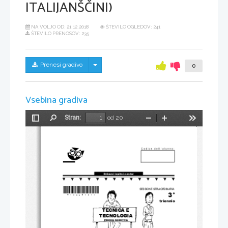
ITALIJANŠČINI)
NA VOLJO OD:
21.12.2018
ŠTEVILO OGLEDOV: 241
ŠTEVILO PRENOSOV: 235
Skrij/prikaži meni
Prenesi gradivo
0
Vsebina gradiva
Stran:
od 20
Preklopi
Najdi
Pomanjšaj
Povečaj
Orodja
stransko
vrstico
Codice dell‘alunno:
Državni izpitni center
*N13264131I* 
SESSIONE STRAORDINARIA
3°
triennio
TECNICA E 
TECNOLOGIA