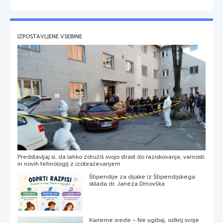
IZPOSTAVLJENE VSEBINE
Predstavljaj si, da lahko združiš svojo strast do raziskovanja, varnosti
in novih tehnologij z izobraževanjem
Štipendije za dijake iz Štipendijskega
sklada dr. Janeza Drnovška
Karierne srede – Ne ugibaj, odkrij svoje