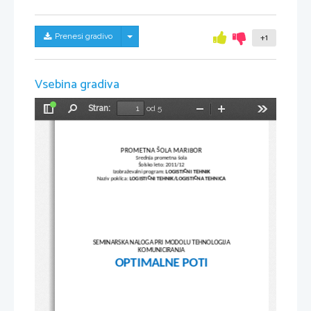
Skrij/prikaži meni
Prenesi gradivo
+1
Vsebina gradiva
Stran:
od 5
Preklopi
Najdi
Pomanjšaj
Povečaj
Orodja
stransko
vrstico
PROMETNA ŠOLA MARIBOR
Srednja prometna šola
Šolsko leto: 2011/12
Izobraževalni program: 
LOGISTIČNI TEHNIK
Naziv poklica: 
LOGISTIČNI TEHNIK/LOGISTIČNA TEHNICA
SEMINARSKA NALOGA PRI MODOLU TEHNOLOGIJA
KOMUNICIRANJA
OPTIMALNE POTI