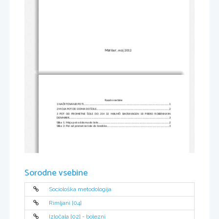
Maribor, maj 2012
Kazalo vsebine
1 NAČRTOVANJE POTI
.................................................................................................................
1
2 MOJA POT OD DOMA DO ŠOLE
................................................................................................
2
3 POT OD PROMETNE ŠOLE DO 214 32 MALMÖ BACKAVäGEN 18 PREKO KOBENHAVN
DENMARK
....................................................................................................................................
3
Slika 1: Moja pot od doma do šole
..............................................................................................
2
Slika 2: Pot od prometne šole do švedske
..................................................................................
3
Sorodne vsebine
Sociološka metodologija
Rimljani [04]
Izločala [02] - bolezni