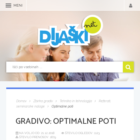
MENI
Domov
Zbirka gradiv
Tehnika in tehnologija
Referati,
seminarske naloge
Optimalne poti
GRADIVO:
OPTIMALNE POTI
NA VOLJO OD:
21.12.2018
ŠTEVILO OGLEDOV: 1123
ŠTEVILO PRENOSOV: 1679