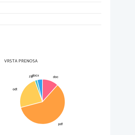
Vicenzem, Randallom, Kenji ter s 
s Tornado. Odpravijo se v Rim, kjer pa 
vi Clouse k izločijo iz preizskave in 
uča, ki so ga našli pri papažu. 
a Clousea ne.
 po naključji izve kdi je ukradel 
imer rešen se Clouse in Nicole 
VRSTA PRENOSA
 in Italija (Rim)
 časa(3 tedne)