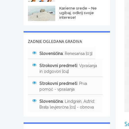
Karierne srede – Ne
ugibaj, odkrij svoje
interese!
ZADNJE OGLEDANA GRADIVA
Slovenščina
: Renesansa [03]
Strokovni predmeti
: Vprašanja
in odgovori [04]
Strokovni predmeti
: Prva
pomoč - vprašanja
Slovenščina
: Lindgren, Astrid:
Brata levjesrčna [01] - obnova
S