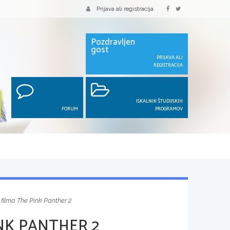
Prijava ali registracija
Pozdravljen
gost
PRIJAVA ALI
REGISTRACIJA
ISKALNIK ŠTUDIJSKIH
FORUM
PROGRAMOV
 filma The Pink Panther 2
INK PANTHER 2