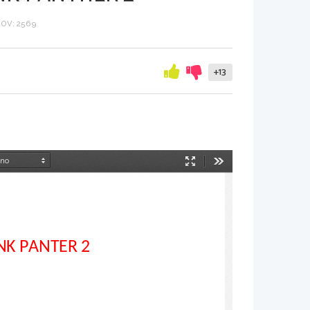
OV: 2569
+13
Način
Orodja
predstavitve
NK PANTER 2