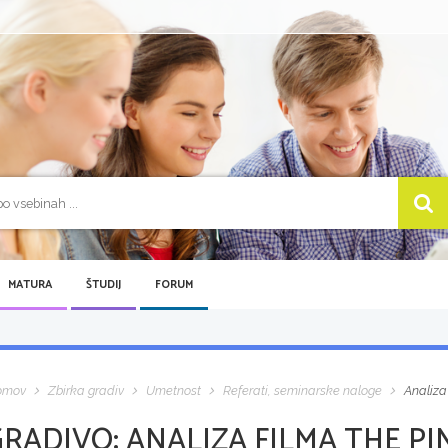
MATURA
ŠTUDIJ
FORUM
omov
Zbirka gradiv
Umetnost
Referati, seminarske naloge
Analiza
GRADIVO:
ANALIZA FILMA THE P