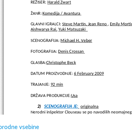
REŽISER:
Harald Zwart
ŽANR:
Komedija / Avantura
GLAVNI IGRALCI:
Steve Martin, Jean Reno 
, 
Emily Morti
Aishwarya Rai,
Yuki Matsuzaki  
SCENOGRAFIJA: 
Michael H. Veber
FOTOGRAFIJA: 
Denis Crossan 
GLASBA:
Christophe Beck
DATUM PROIZVODNJE:
6 February 2009
TRAJANJE:
92 min
DRŽAVA PRODUKCIJE:
Usa
2)
SCENOGRAFIJA JE:
originalna
Nerodni inšpektor Clouseau se po navodilih neomajnega 
trenutku, ko zapusti Francijo, se odvije niz skrivnostnih
Ker je izginil tudi slavni diamant - Rožnati panter, s ka
orodne vsebine