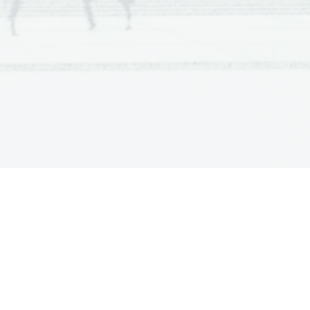
iko smejiš in je Clouse zelo neroden 