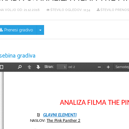
NA VOLJO OD:
21.12.2018
ŠTEVILO OGLEDOV: 1134
ŠTEVILO PRENOS
Skrij/prikaži meni
Prenesi gradivo
sebina gradiva
Stran:
od 2
Preklopi
Najdi
Nazaj
Naprej
Pomanjšaj
Povečaj
stransko
vrstico
ANALIZA FILMA THE PI
1)
GLAVNI ELEMENTI
NASLOV:
The Pink Panther 2