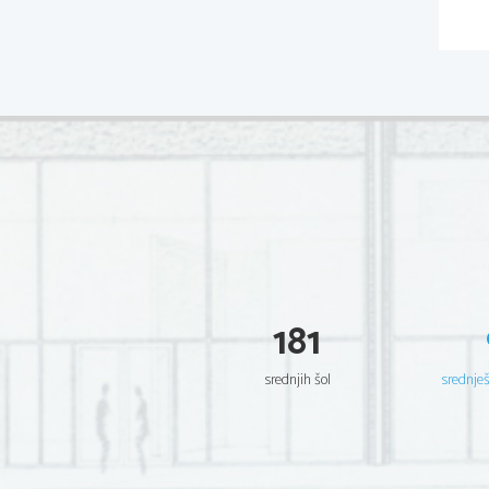
181
srednjih šol
srednje