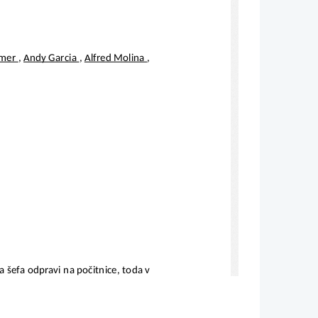
mer 
, 
Andy Garcia 
, 
Alfred Molina 
, 
šefa odpravi na počitnice, toda v 
 kraj neprecenljivih dragocenosti. 
terim ima Clouseau že številne izkušnje.