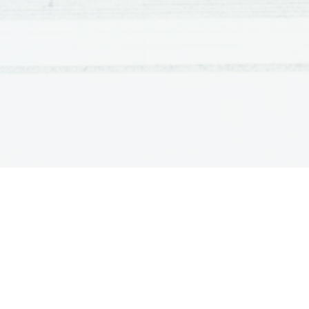
5)
OSEBNO MNENJE / OCENA FILMA
Film mi je bil zelo všeč pred vsem zaradi tega,ker se vel
oziroma briljanten.