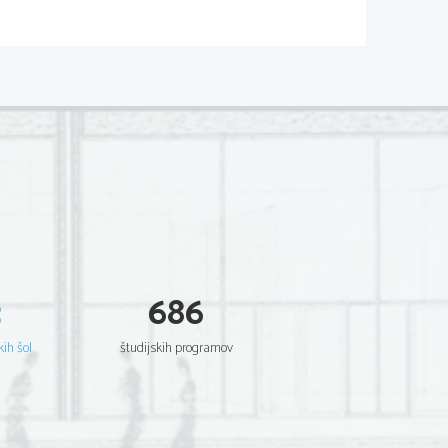
( Clouse)
 Za mnoge bil eden najboljših  
dna oseba. Nikoli ni prepustil naključja 
azen.
 Clousea. Dajal mu je nasvete in ga 
va. Bila je zaljubljena vanj. Spoštovala 
3
686
eamom za Nicole. Bil je vljuden.
javnosti
 bila všeč. Bila je prijazna, vljudna 
kih šol
študijskih programov
alništvu.
er vojno med Clouseamom in 