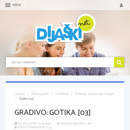
MENI
Domov
Zbirka gradiv
Umetnost
Referati, seminarske naloge
Gotika [03]
GRADIVO:
GOTIKA [03]
NA VOLJO OD:
21.12.2018
ŠTEVILO OGLEDOV: 767
ŠTEVILO PRENOSOV: 1735