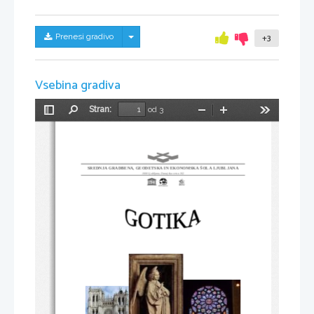
Skrij/prikaži meni
Prenesi gradivo
+3
Vsebina gradiva
Stran:
od 3
Preklopi
Najdi
Pomanjšaj
Povečaj
Orodja
stransko
vrstico
SREDNJA GRADBENA, GEODETSKA IN EKONOMSKA ŠOLA LJUBLJANA
1000 Ljubljana, Dunajska cesta 102