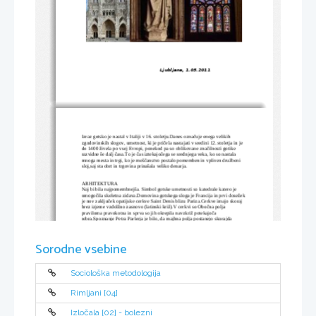
Ljubljana, 1.05.2011
Izraz gotsko je nastal v Italiji v 16. stoletju.Danes označuje enega velikih 
zgodovinskih slogov, umetnost, ki je pričela nastajati v sredini 12. stoletja in je 
do 1400 živela po vsej Evropi, ponekod pa so oblikovane značilnosti gotike 
razvidne še dalj časa.To je čas iztekajočega se srednjega veka, ko so nastala 
mnoga mesta in trgi, ko je meščanstvo postalo pomemben in vpliven družbeni 
sloj,saj sta obrt in trgovina prinašala veliko denarja.
ARHITEKTURA
Naj bi bila najpomembnejša. Simbol gotske umetnosti so katedrale katero je 
omogočila skeletna zidava.Domovina gotskega sloga je Francija in prvi dosežek 
je nov zaključek opatijske cerkve Saint Denis blizu Pariza.Cerkve imajo skoraj 
brez izjeme vzdolžno zasnovo (latinski križ).V cerkvi so Obočna polja 
praviloma pravokotna in sprva so jih okrepila navzkriž potekajoča 
rebra.Spoznanje Petra Parlerja je bilo, da majhna polja postanejo skorajda 
samonosilne konstrukcije in so rebre lahko prevzele krasilno vlogo v cerkvi. 
Tudi zunanjščina ni bila več tako jasno razčlenjena kot v romaniki- zlasti 
pročelja cerkve je prekrila množica drobnih , paličastih členov, ki poudarjajo 
vzpon v višino.V Italiji je bila arhitektura povsem drugačna kot v 
Sorodne vsebine
Franciji.Mestne hiše so bile veliko bolj skromne.
Sociološka metodologija
Rimljani [04]
Izločala [02] - bolezni